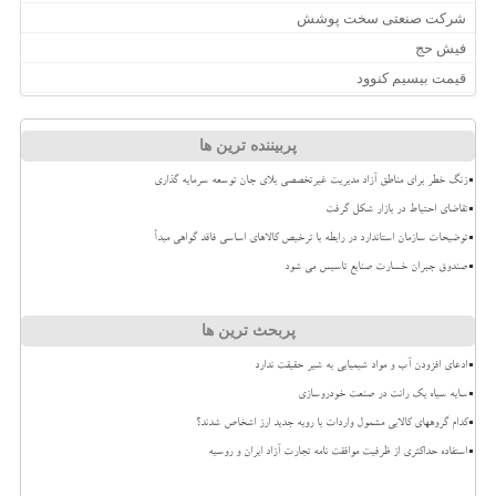
شرکت صنعتی سخت پوشش
فیش حج
قیمت بیسیم کنوود
پربیننده ترین ها
زنگ خطر برای مناطق آزاد مدیریت غیرتخصصی بلای جان توسعه سرمایه گذاری
تقاضای احتیاط در بازار شکل گرفت
توضیحات سازمان استاندارد در رابطه با ترخیص کالاهای اساسی فاقد گواهی مبدأ
صندوق جبران خسارت صنایع تاسیس می شود
پربحث ترین ها
ادعای افزودن آب و مواد شیمیایی به شیر حقیقت ندارد
سایه سیاه یک رانت در صنعت خودروسازی
کدام گروههای کالایی مشمول واردات با رویه جدید ارز اشخاص شدند؟
استفاده حداکثری از ظرفیت موافقت نامه تجارت آزاد ایران و روسیه