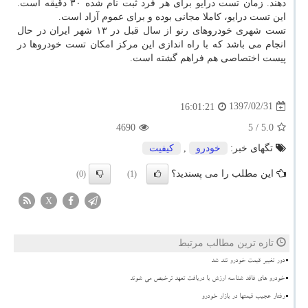
دهند. زمان تست درایو برای هر فرد ثبت نام شده ۳۰ دقیقه است.
این تست درایو، كاملا مجانی بوده و برای عموم آزاد است.
تست شهری خودروهای رنو از سال قبل در ۱۳ شهر ایران در حال
انجام می باشد كه با راه اندازی این مركز امكان تست خودروها در
پیست اختصاصی هم فراهم گشته است.
1397/02/31
16:01:21
4690
/ 5
5.0
تگهای خبر:
خودرو
,
كیفیت
این مطلب را می پسندید؟
(0)
(1)
X
تازه ترین مطالب مرتبط
دور تغییر قیمت خودرو تند شد
خودرو های فاقد شناسه ارزش با دریافت تعهد ترخیص می شوند
رفتار عجیب قیمتها در بازار خودرو