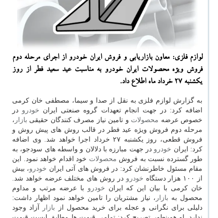
لوازم فلزی: معاون بازاریابی و فروش ایران خودرو از اجرای مرحله دوم
فروش ویژه محصولات ایران خودرو به مناسبت عید سعید فطر از روز
یكشنبه ۲۷ خرداد ماه اطلاع داد.
به گزارش لوازم فلزی به نقل از صدا و سیما، مصطفی خان كرمی
اضافه كرد: در جهت انجام تعهدات گروه صنعتی ایران
خودرو
در
خصوص عرضه
محصولات
و تامین نیاز مصرف كنندگان حقیقی
بازار
،
مرحله دوم فروش ویژه عید فطر در قالب روش های پیش روش و
فروش قطعی، روز یكشنبه ۲۷ خرداد اجرا خواهد شد. وی اضافه
كرد: ایران
خودرو
در جهت مبارزه با دلالان و واسطه های سودجو، به
طور گسترده نسبت به فروش
محصولات
خود اقدام خواهد نمود. این
مقام مسئول خاطرنشان كرد: در فروش های آتی ایران
خودرو
، بیش
از ۱۰۰ هزار دستگاه
خودرو
در روش های مختلف عرضه خواهد شد.
خان كرمی با بیان این كه ایران
خودرو
با عرضه مرتب و مداوم
محصول به
بازار
، نیاز مشتریان را تامین خواهد نمود اظهار داشت:
دلیلی برای نگرانی و عجله برای خرید محصول از
بازار
آزاد وجود
ندارد. او همینطور تصریح كرد: تمامی قیمت ها مطابق لیست قیمت