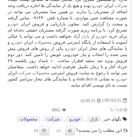
شركت
ایران
خودرو
بوده و هیچ یك از نمایندگی ها اجازه دریافت وجه
اضافه از مشتریان را ندارند. بر همین مبنا مشتریان می توانند در
صورت مشاهده چنین مواردی، با شماره تلفن ۰۹۶۴۴۰ تماس گرفته
و مبحث را گزارش كنند. معاون بازاریابی و فروش ایران
خودرو
تصریح كرد: با برنامه ریزی صورت گرفته مشتریان حقیقی دغدغه ای
برای خرید
خودرو
از
بازار
آزاد نخواهند داشت و می توانند با خیالی
آسوده با استفاده از پایگاه اینترنتی فروش
محصولات
ایران
خودرو
و
یا نمایندگی های مجاز ایران
خودرو
یكی از روش های فروش پیش
بینی شده را انتخاب و نیاز خودرویی خویش را تامین كنند. دور دوم
فروش ویژه عید سعید فطراز ساعت ۱۰ بامداد روز یكشنبه ۲۷
خرداد آغاز و تا زمان تكمیل ظرفیت ادامه خواهد داشت. متقاضیان
می توانند با رجوع به سایت فروش اینترنتی
محصولات
شركت
ایران
خودرو
به نشانی esale.ikco.ir و یا نمایندگی های مجاز سراسر كشور
نسبت به نام نویسی اقدام نمایند.
1397/03/25
14:09:21
4862
/ 5
5.0
تگهای خبر:
بازار
,
خودرو
,
شركت
,
محصولات
این مطلب را می پسندید؟
(0)
(1)