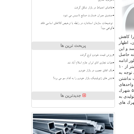
سرمایه گذاری
تقاضای احتیاط در بازار شکل گرفت
صندوق جبران خسارت صنایع تاسیس می شود
توضیحات سازمان استاندارد در رابطه با ترخیص کالاهای اساسی فاقد
گواهی مبدأ
را كاهش
، اظهار
پربحث ترین ها
در كشور ما به ۸۹ سنت می رسد و این
ه حاصل
ریزش قیمت خودرو اوج گرفت
طور ادامه
هیات تجاری اتاق ایران عازم اسلام آباد شد
داد: ۹۰ درصد مجوزهای تاسیس صنایع در سال های گذشته به سرمایه گذاری منجر نشده و این به معنای آن است كه در آن سال ها تنها كمتر از ۱۰
بک اتفاق عجیب در بازار خودرو
توجه به
 نداشتن
تنش های ژئوپلیتیک، بازار خودرو را به کدام سو می برد؟
تی به حساب می آید. نجفی با اشاره به اینكه ۵۰ درصد از واحدهای
دارای پروانه بهره برداری در داخل ۹۶۶ شهرك و ناحیه صنعتی كشور مستقر است، ادامه داد: ۲۰ درصد از این واحدهای صنعتی در ۵۰ شهرك
جدیدترین ها
لیدی به
هرك های