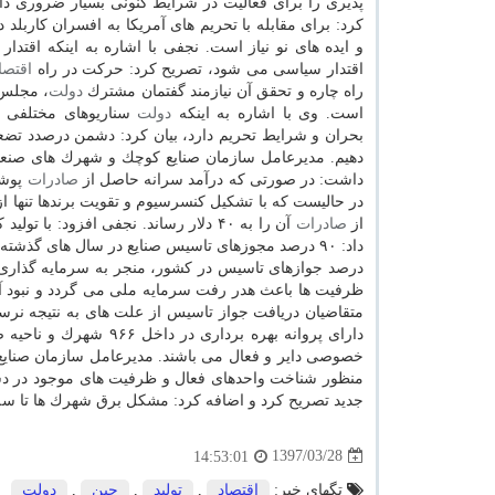
پذیری را برای فعالیت در شرایط كنونی بسیار ضروری د
كرد: برای مقابله با تحریم های آمریكا به افسران كاربلد 
و ایده های نو نیاز است. نجفی با اشاره به اینكه اقتدار
اقتدار سیاسی می شود، تصریح كرد: حركت در راه
اقتصا
راه چاره و تحقق آن نیازمند گفتمان مشترك
دولت
، مجلس 
است. وی با اشاره به اینكه
دولت
سناریوهای مختلفی بر
بحران و شرایط تحریم دارد، بیان كرد: دشمن درصدد تضع
دهیم. مدیرعامل سازمان صنایع كوچك و شهرك های صنعتی
داشت: در صورتی كه درآمد سرانه حاصل از
صادرات
در حالیست كه با تشكیل كنسرسیوم و تقویت برندها تنها از استان آ
از
صادرات
آن را به ۴۰ دلار رساند. نجفی افزود: 
درصد جوازهای تاسیس در كشور، منجر به سرمایه گذاری 
ظرفیت ها باعث هدر رفت سرمایه ملی می گردد و نبود آم
خصوصی دایر و فعال می باشند. مدیرعامل سازمان صنایع ك
منظور شناخت واحدهای فعال و ظرفیت های موجود در دس
جدید تصریح كرد و اضافه كرد: مشكل برق شهرك ها تا سه 
1397/03/28
14:53:01
تگهای خبر:
اقتصاد
,
تولید
,
چین
,
دولت