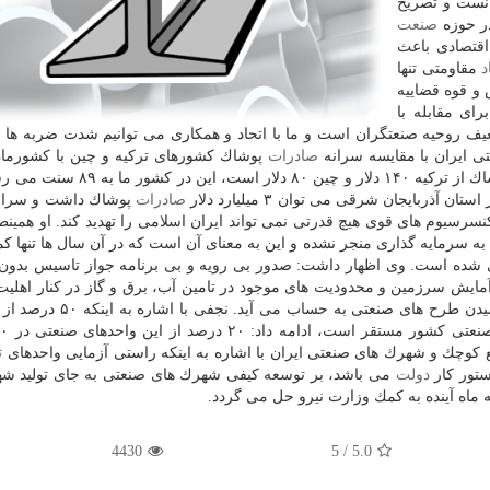
انست و تصریح
در حوزه
صنعت
 اقتصادی باعث
د
مقاومتی تنها
و قوه قضاییه
ای مقابله با
یف روحیه صنعتگران است و ما با اتحاد و همكاری می توانیم شدت ضربه ها 
 ایران با مقایسه سرانه
صادرات
پوشاك كشورهای تركیه و چین با كشورمان
پوشاك از تركیه ۱۴۰ دلار و چین ۸۰ دلار است، این 
ذربایجان شرقی می توان ۳ میلیارد دلار
صادرات
پوشاك داشت و سران
با تولید كنسرسیوم های قوی هیچ قدرتی نمی تواند ایران اسلامی را تهدید كند. او همین
شده است. وی اظهار داشت: صدور بی رویه و بی برنامه جواز تاسیس بدون 
ایش سرزمین و محدودیت های موجود در تامین آب، برق و گاز در كنار اهلیت
متقاضیان دریافت جواز تاسیس از علت های به نتیجه نرسیدن طرح های صنع
وچك و شهرك های صنعتی ایران با اشاره به اینكه راستی آزمایی واحدهای تو
تور كار
دولت
می باشد، بر توسعه كیفی شهرك های صنعتی به جای تولید ش
ماه آینده به كمك وزارت نیرو حل می گردد.
4430
/ 5
5.0