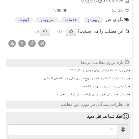
1397/03/29
00:21:06
4786
/ 5
5.0
تگهای خبر:
رپورتاژ
,
خدمات
,
سرویس
,
كیفیت
این مطلب را می پسندید؟
(0)
(1)
X
تازه ترین مطالب مرتبط
پایان روند ۸ ساله زیاندهی ایران خودرو در سال ۱۴۰۴
پیشرفت کیفیت کالاها و خدمات و ترویج مشتری مداری در بنگاه های اقتصادی
دولتمردان باید مسیر رهبر شهید را ادامه دهند
مصوبات جدید برای تجارت مرزی واردات ملوانی از کیش مجاز شد
نظرات بینندگان در مورد این مطلب
لطفا شما هم
نظر دهید