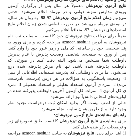
نتایج آزمون تیزهوشان
معمولاً هر سال پس از برگزاری آزمون
ورودی مدارس نمونه دولتی و در تیرماه اعلام می‌شود. حدس
می‌زنیم
زمان اعلام نتایج آزمون تیزهوشان 97-98
به روال هر سال،
در نیمه‌ی تیرماه می‌باشد. در صورت قطعی شدن زمان اعلام نتایج
استعدادهای درخشان 97، متعاقباً اعلام می‌کنیم.
ضمناً برای دریافت
نتایج تیزهوشان
خود کافیست به سایت ثبت نام
تیزهوشان به آدرس azmoon.medu.ir مراجعه کرده و برای ورود به
پنل شخصی خود در سامانه، کد ملی و رمز عبور خود را وارد کنید.
پس از ورود به صفحه‌ی شخصی وضعیت پذیرش یا عدم پذیرش
داوطلب شما مشخص می‌شود. البته دقت کنید در صورتی که
داوطلب پذیرفته شده باشد، تنها نام مرکز پذیرفته شده درج
می‌شود، اما برای داوطلبانی که پذیرفته نشده‌اند، اطلاعاتی از قبیل
1- وضعیت پاسخگویی به سؤالات در هر درس (درست، نادرست،
نزده) 2- نمره ی آزمون استعداد تحلیلی و استعداد تحصیلی 3- نمره
ی کل آزمون 4- نمرات کل آزمون آخرین داوطلب پذیرفته شده در
اولویت‌های انتخابی دانش‌آموز ارائه می‌شود.
خالی از لطف نیست اگر بدانید امکان ثبت درخواست تجدید نظر
وجود دارد. و از طریق همان سایت انجام می‌شود.
راهنمای مشاهده‌ی نتایج آزمون تیزهوشان
:
برای مشاهده‌ی
نتایج آزمون تیزهوشان
کافیست طبق تصویرهای زیر
و توضیحات ذکر شده عمل کنید.
1) ابتدا برای دیدن
نتایج تیزهوشان
به سایت azmoon.medu.ir مراجعه