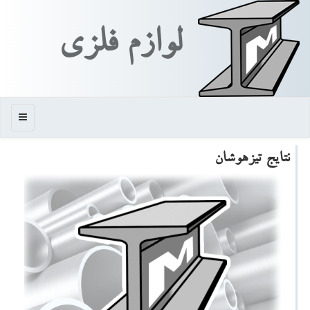
لوازم فلزی
منو
نتایج تیزهوشان