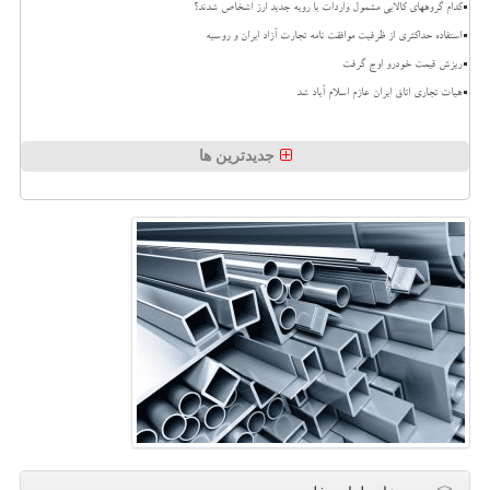
کدام گروههای کالایی مشمول واردات با رویه جدید ارز اشخاص شدند؟
استفاده حداکثری از ظرفیت موافقت نامه تجارت آزاد ایران و روسیه
ریزش قیمت خودرو اوج گرفت
هیات تجاری اتاق ایران عازم اسلام آباد شد
جدیدترین ها