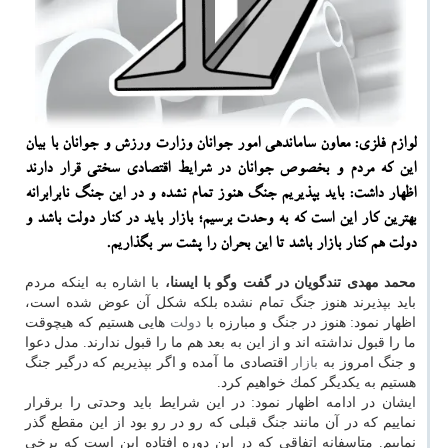
لوازم فلزی: معاون ساماندهی امور جوانان وزارت ورزش و جوانان با بیان
این كه مردم و بخصوص جوانان در شرایط اقتصادی سختی قرار دارند
اظهار داشت: باید بپذیریم جنگ هنوز تمام نشده و در این جنگ نابرابرانه
بهترین كار این است كه به وحدت برسیم؛ بازار باید در كنار دولت باشد و
دولت هم كنار بازار باشد تا این بحران را پشت سر بگذاریم.
محمد مهدی تندگویان در گفت وگو با ایسنا،
با اشاره به اینكه مردم
باید بپذیرند هنوز جنگ تمام نشده بلكه شكل آن عوض شده است،
اظهار نمود: هنوز در جنگ و مبارزه با
دولت
هایی هستیم كه هیچوقت
ما را قبول نداشته اند و از این به بعد هم ما را قبول ندارند. مدل دعوا
و جنگ امروز به
بازار
اقتصادی ما آمده و اگر بپذیریم كه درگیر جنگ
هستیم به یكدیگر كمك خواهیم كرد.
ایشان در ادامه اظهار نمود: در این شرایط باید وحدتی را برقرار
نماییم كه در آن مانند جنگ قبلی كه رو در رو بود از این مقطع گذر
نماییم. متاسفانه اتفاقی كه در این دوره افتاده این است كه برخی