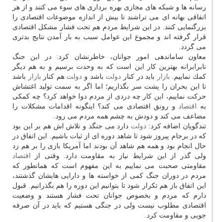
رسانه ها و شبكه های مجازی بهره برداری های سوء می كنند و از هر
اتفاقی بهانه ای می تراشند تا بیش از اندازه موضوعات اقتصادی را
بزرگنمایی كنند. در این شرایط مردم هم تحت فشار مشكل اقتصادی
قرار گرفته اند و مجموع این عوامل سبب به بار آمدن نتایج بدتری
می گردد.
معاون ساماندهی امور جوانان، خاطرنشان كرد: در این جنگ
نابرابرانه بهترین كار این است كه به وحدت برسیم و به هم دیگر
كمك نماییم.
بازار
باید در كنار
دولت
باشد و
دولت
هم كنار
بازار
باشد
تا این بحران را پشت سر بگذاریم؛ اما اگر به سمت تولید اغتشاش
حركت نماییم، این كار چه دردی از مردم دوا خواهد كرد؟ چه كمكی
به
اقتصاد
و رونق اقتصادی می كند؟ اینگونه اقدامات مشكلات را
مضاعف می كند و دودش به چشم همه مردم می رود.
تندگویان اضافه كرد:
دولت
دارد می جنگد و تلاش اش هم بر این بود
كه در برجام پیروز شود تا شاهد دوره ای از ثبات باشیم. این اتفاق در
حال انجام بود و همه هم شاهد آن بودند اما آمریكا بازی را بر هم زد
ولی گذر از این شرایط نیاز به مقاومت دارد. وقتی از
اقتصاد
مقاومتی صحبت می نماییم به این مفهوم است كه همانطور كه
مردم در دوران جنگ كمی از خواسته ها و دارایی هایشان گذشتند،
این اتفاق باز هم تكرار شود تا بتوانیم این دوره را هم بگذرانیم. قبول
دارم كه مردم و بخصوص جوانان تحت فشار هستند و وضعیت
اقتصادی مطلوب نیست ولی در جنگی هستیم كه باید در آن صرفه
جویی و مقاومت كرد.