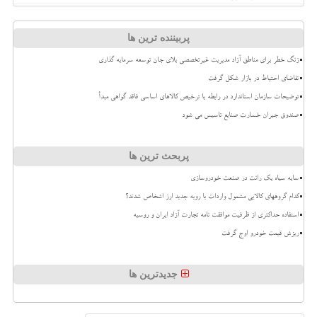
پربیننده ترین ها
زنگ خطر برای مناطق آزاد مدیریت غیرتخصصی بلای جان توسعه سرمایه گذاری
تقاضای احتیاط در بازار شکل گرفت
توضیحات سازمان استاندارد در رابطه با ترخیص کالاهای اساسی فاقد گواهی مبدأ
صندوق جبران خسارت صنایع تاسیس می شود
پربحث ترین ها
سایه سیاه یک رانت در صنعت خودروسازی
کدام گروههای کالایی مشمول واردات با رویه جدید ارز اشخاص شدند؟
استفاده حداکثری از ظرفیت موافقت نامه تجارت آزاد ایران و روسیه
ریزش قیمت خودرو اوج گرفت
جدیدترین ها