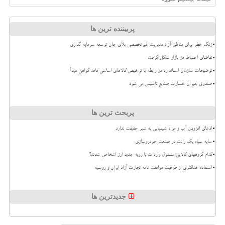
پربیننده ترین ها
زنگ خطر برای مناطق آزاد مدیریت غیرتخصصی بلای جان توسعه سرمایه گذاری
تقاضای احتیاط در بازار شکل گرفت
توضیحات سازمان استاندارد در رابطه با ترخیص کالاهای اساسی فاقد گواهی مبدأ
صندوق جبران خسارت صنایع تاسیس می شود
پربحث ترین ها
ادعای افزودن آب و مواد شیمیایی به شیر حقیقت ندارد
سایه سیاه یک رانت در صنعت خودروسازی
کدام گروههای کالایی مشمول واردات با رویه جدید ارز اشخاص شدند؟
استفاده حداکثری از ظرفیت موافقت نامه تجارت آزاد ایران و روسیه
جدیدترین ها