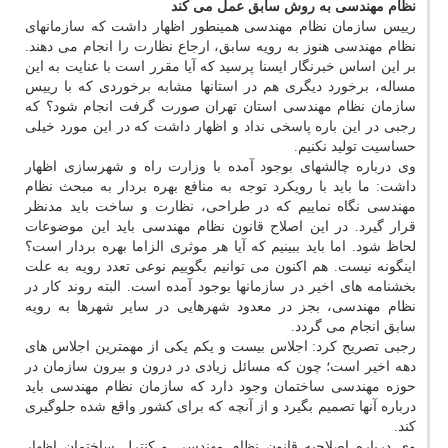
نظام مهندسی به روش سابق عمل می كند
رییس سازمان نظام مهندسی همینطور اظهار داشت كه سازمانهای
نظام مهندسی هنوز به رویه سابق، ارجاع نظارت را انجام می دهند.
بر این اساس خبرنگار ایسنا پرسید كه آیا مقرر است با عنایت به این
مساله، برخورد دیگری هم در استانها مشابه برخوردی كه با رییس
سازمان نظام مهندسی استان تهران صورت گرفت انجام شود؟ كه
رجبی در این باره پاسخی نداد و اظهار داشت كه در این مورد خیلی
حساسیت تولید نكنیم.
وی درباره چالشهای بوجود آمده با وزارت راه و شهرسازی اظهار
داشت: ما باید با رویكرد توجه به منافع بهره بردار به مبحث نظام
مهندسی نگاه نماییم كه در طراحی، نظارت و ساخت باید مدنظر
قرار گیرد. در این اصلاح قانون نظام مهندسی باید این موضوعات
لحاظ شود. اما باید ببینیم كه آیا هر موثری الزاما بهره بردار است؟
اینگونه نیست. هم اكنون می توانیم بگوییم نوعی تعدد رویه به علت
بخشنامه های اخیر در سازمانها بوجود آمده است. البته روند كار در
نظام مهندسی، بجز در معدود شهرهایی در سایر شهرها به رویه
سابق انجام می گردد.
رجبی تصریح كرد: اجلاس بیست و یكم یكی از مهمترین اجلاس های
دهه اخیر است؛ چون كه مسائل زیادی در درون و بیرون سازمان در
حوزه مهندسی ساختمان وجود دارد كه سازمان نظام مهندسی باید
درباره آنها تصمیم بگیرد و از آنچه كه برای كشور واقع شده جلوگیری
كند.
وی درباره اصلاحیه قانون نظام مهندسی و كنترل ساختمان اظهار