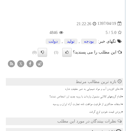
1397/04/19
21:22:26
4846
/ 5
5.0
تگهای خبر:
بودجه
,
تولید
,
دولت
این مطلب را می پسندید؟
(0)
(1)
X
تازه ترین مطالب مرتبط
ادعای افزودن آب و مواد شیمیایی به شیر حقیقت ندارد
کدام گروههای کالایی مشمول واردات با رویه جدید ارز اشخاص شدند؟
استفاده حداکثری از ظرفیت موافقت نامه تجارت آزاد ایران و روسیه
ریزش قیمت خودرو اوج گرفت
نظرات بینندگان در مورد این مطلب