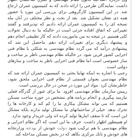
داشت: نمایندگان طرحی را ارائه دادند كه به كمیسیون عمران ارجاع
شد. در این كمیسیون كارگروهی برای بررسی این مورد با حضور
همه ذی نفعان تشكیل شد. بعد از بحث و نظر مختلف در آبان ماه
نسخه ای را به كمیسیون عمران ارائه دادیم كه نپذیرفتند و گفتند
تغییراتی كه اتفاق افتاده جزئی است در حالیكه ما به دنبال تحولات
كلی هستیم. در نتیجه به من ماموریت دادند كه كار تطبیقی انجام دهم
و پیشنهاد دیگری برای تغییرات ارائه دهم. ماحصل این شد كه
پیشنهادی درآمد كه می گردد نظام مهندسی به شكلی با نظام فنی
اجرایی كشور قرین شود. در حالیكه نظام مهندسی ناظر بر ساخت و
ساز خصوصی است اما نظام فنی اجرایی ناظر به ساخت و سازهای
دولتی است.
رجبی با اشاره به اینكه نهایتا بحثی به كمیسیون عمران ارائه شد كه
نظام مهندسی بعنوان قسمتی از نظام فنی اجرایی ملحق شود،
خاطرنشان كرد: مواد این مورد در صحن در حال بررسی است.
رییس سازمان نظام مهندسی افزود: ما برای عبور از گذرگاه فعلی
نیازمند پیگیری و انجام برنامه های مشخص در حوزه ساخت مسكن
هستیم كه می تواند مشكل بیكاری ما را كم كند و كارخانه ها را
تحرك بدهد. خیلی از ساختمانهای ما مشكل تولید ندارند بلكه مشكل
این است كه تا سقف انبارها تولید كرده اند ولی خریدار وجود ندارد.
او همینطور اظهار داشت: حرف ما این است كه اگر نظام اجرایی و
نظام مهندسی با هم تركیب شود
دولت
خودش از
بودجه
وزارتخانه
های خودش و بانك مركزی بكاهد كه در بخش مسكن مداخله كند.