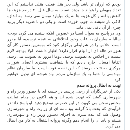
بودیم كه ارزان تر باشد ولی بجز هتل فعلی، هتلی نداشتیم كه این
تعداد میهمان را بتواند جا بدهد. نسبت به سال قبل ۴۰ درصد هزینه ها
كاهش یافته و كل هزینه ها به یك میلیارد تومان نمی رسد. به اندازه
كافی بار شیشه ما چوب خورده است و یكی دو تا ضربه دیگر بزنید
چیزی از آن باقی نمی ماند.
وی در پاسخ به سوال ایسنا در خصوص اینكه شنیده می گردد
بودجه
سالیانه سازمان به علت وجود اختلافاتی به نتیجه نرسیده، آیا مقرر
است اجلاس را در شرایطی برگزار كنید كه مهمترین دستور كار آن
هنوز در هاله ای از ابهام قرار دارد؟ اظهار داشت: اولا
بودجه
لازم
نیست در اجلاس به تصویب برسد، دوما امروز به تصویب می رسد.
اتفاقا امسال اجازه دادیم كه با شفافیت بیشتری اعضای شورای
مركزی به نتیجه برسند كه این نقطه قوت است. ما سازمان نظام
مهندسی را حتما به یك سازمان مردم نهاد شیشه ای تبدیل خواهیم
كرد.
تهدید به ابطال پروانه شدم
یكی از خبرنگاران از رجبی پرسید در جلسه ای با حضور وزیر راه و
شهرسازی گفتید كه تهدید شده اید و هم اكنون در مقام نماینده
مجلس سخن می گویید، در این خصوص توضیح دهید. او پاسخ داد: در
فرآیندی كه بحث بالا گرفته بود نامه ای از وزارت راه و شهرسازی
وصول شد كه بنده ملزم به اجرای دستور وزیر راه و شهرسازی
هستم و باید آن را انجام دهم وگرنه پروانه اشتغال به كار من ابطال
می گردد.