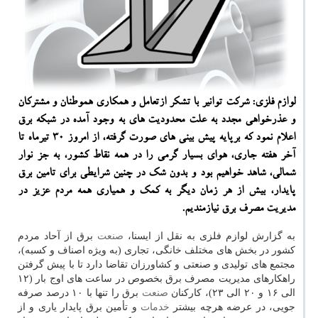
لوازم فلزی: شركت توانیر با تشكر ازتعامل و همكاری هموطنان و مشتركان
و عذرخواهی مجدد به علت محدودیت های به وجود آمده در شبكه برق
اعلام نمود كه برپایه پیش بینی های صورت گرفته، از امروز ۳۰ تیرماه تا
آخر هفته جاری، هوای بسیار گرمی را در همه نقاط كشور، به جز نوار
شمالی، شاهد خواهیم بود و بدون شك در چنین شرایطی برای تامین برق
پایدار، بیش از هر زمان دیگر به كمك و همیاری همه مردم عزیز در
مدیریت مصرف برق نیازمندیم.
به گزارش لوازم فلزی به نقل از ایسنا،
صنعت
برق از آحاد مردم
كشور در بخش های مختلف خانگی، تجاری (به ویژه اصناف و كسبه)،
مجتمع های تولیدی و صنعتی و كشاورزان تقاضا دارد تا با پیش گرفتن
راهكارهای مدیریت مصرف برق بخصوص در ساعت های اوج بار (۱۲
الی ۱۶ و ۲۰ الی ۲۳)، كاركنان
صنعت
برق را تنها با ۱۰ درصد صرفه
جویی، در عرضه هرچه بیشتر
خدمات
و تأمین برق پایدار یاری و از