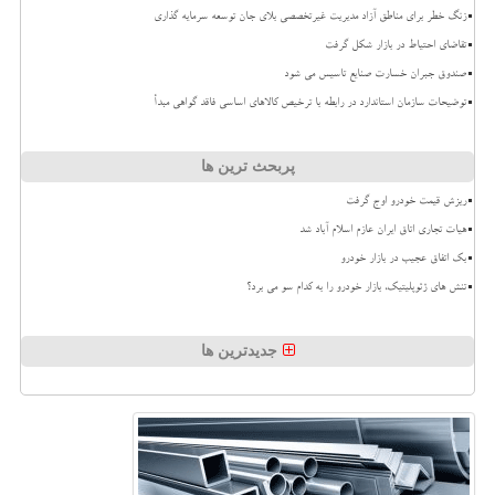
زنگ خطر برای مناطق آزاد مدیریت غیرتخصصی بلای جان توسعه سرمایه گذاری
تقاضای احتیاط در بازار شکل گرفت
صندوق جبران خسارت صنایع تاسیس می شود
توضیحات سازمان استاندارد در رابطه با ترخیص کالاهای اساسی فاقد گواهی مبدأ
پربحث ترین ها
ریزش قیمت خودرو اوج گرفت
هیات تجاری اتاق ایران عازم اسلام آباد شد
بک اتفاق عجیب در بازار خودرو
تنش های ژئوپلیتیک، بازار خودرو را به کدام سو می برد؟
جدیدترین ها