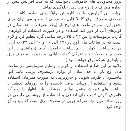
بروز محدودیت های خاموشی ناخواسته كه به علت افزایش بیش از
اندازه مصرف برق رخ می دهد، جلوگیری نمایند.
برپایه این گزارش، با به كاربستن راهكارهای ساده، كاهش ۱۰
درصدی مصرف برق كاملا قابل دسترسی است و می توان برای
تخقق این مهم درساعت های اوج بار (پیك مصرف) تا حد امكان در
كولرهای آبی از دور كند استفاده و در صورت استفاده از كولرهای
گازی، ترموستات را بین ۲۳ تا ۲۵ درجه سانتی گراد تنظیم كرد و لازم
است كه در ساعات های اوج بار (۱۲ الی ۱۶ و ۲۰ الی ۲۳) به ازای
هر دو ساعت، كولر را نیم ساعت خاموش كنید. (زمانبندی در این
خصوص به صلاحدید مشتركان كمك شایانی به مدیریت مصرف برق
و پایداری شبكه برق خواهد نمود.)
علاوه بر این هنگام استفاده از كولر یا وسایل سرمایشی در ساعت
های اوج بار، تا حد امكان از لوازم پرمصرف برقی مانند اتو،
لباسشویی، ظرف شویی و جاروبرقی به صورت همزمان استفاده
نشود و استفاده از وسایل برقی یادشده را به روزهای تعطیل یا
ساعت های غیرپیك منتقل نماییم. همینطور باید اظهار داشت كه
خاموش
كردن لامپ های اضافی و استفاده از روشنایی طبیعی در
روز، ساده ترین راه صرفه جویی در مصرف برق است كه باید به آن
توجه كرد.