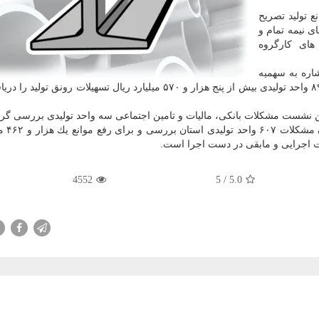
ع تولید تصریح
ی نیمه تمام و
های كارگروه
اره به سهمیه
۹هزار میلیارد ریالی استان در تسهیلات سال ۹۶ تا كنون ۸۹۹ واحد تولیدی بیش از پنج هزار و ۵۷۰ میلیارد ریال تسهیلات ر
ین نشست مشكلات بانكی، مالیات و تامین اجتماعی سه واحد تولیدی بررسی گرد
وی تصریح كرد: در بخش
4552
/ 5
5.0