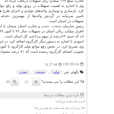
تجارت مبلغ ۱۶۷ میلیارد ریال تسهیلات دریافت كرده اند.
وی با اشاره به اهمیت تسهیلات در رونق تولید و رفع موان
كرد: بازسازی و نوسازی واحدهای تولیدی و اجرای طرح ها
تامین سرمایه در گردش واحدها از مهمترین دغدغه 
تسهیلات در استان است.
رئیس سازمان
صنعت
،
معدن
و تجارت استان سمنان با اش
اند كه حدود ۶۲درصد از سهم پرداختی كل استان است.
اسودی با اشاره به دستور دیگر كارگروه اضافه كرد: در ا
تصویب اعضای كارگروه رسیده است كه ۷۱ درصد مصوبات اجرایی و مابقی در دست اجرا است.
1397/05/14
14:27:44
تگهای خبر:
تولید
,
صنعت
,
معدن
این مطلب را می پسندید؟
(0)
(1)
تازه ترین مطالب مرتبط
ریزش قیمت خودرو اوج گرفت
اگر بنزین گران شود، قیمت خودرو چه تغییری می کند؟