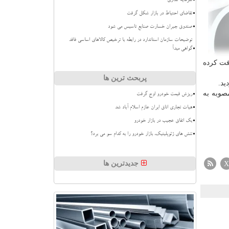
سرمایه گذاری
تقاضای احتیاط در بازار شکل گرفت
صندوق جبران خسارت صنایع تاسیس می شود
توضیحات سازمان استاندارد در رابطه با ترخیص کالاهای اساسی فاقد
گواهی مبدأ
ونق تولید را دریافت كرده
پربحث ترین ها
ید.
 رفع موانع تولید كارگروه تا كنون مشكلات ۶۰۷ واحد تولیدی استان بررسی و برای رفع موانع یك هزار و ۴۶۲ مصوبه به
ریزش قیمت خودرو اوج گرفت
هیات تجاری اتاق ایران عازم اسلام آباد شد
بک اتفاق عجیب در بازار خودرو
تنش های ژئوپلیتیک، بازار خودرو را به کدام سو می برد؟
جدیدترین ها
X