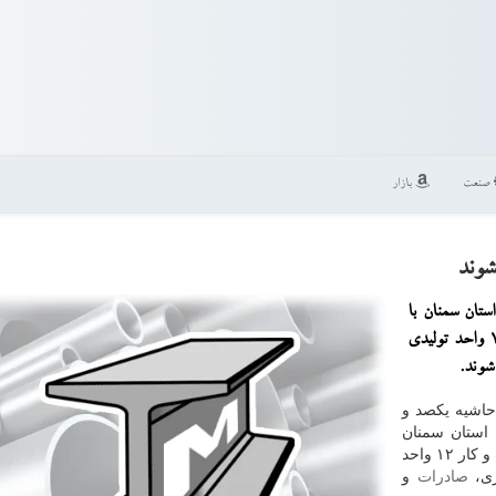
صنعت
بازار
تان سمنان با
اشاره به اعطای ۱۶۷ میلیارد ریال تسهیلات رونق تولید به ۱۲ واحد تولیدی
شوند.
حاشیه یكصد و
 استان سمنان
تصریح كرد: به منظور رفع موانع تولید و بهبود فضای كسب و كار ۱۲ واحد
زی،
صادرات
و