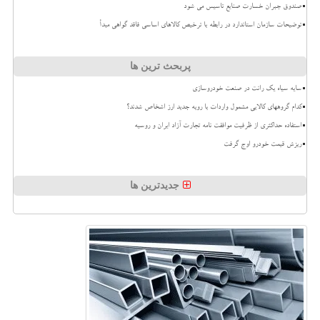
صندوق جبران خسارت صنایع تاسیس می شود
توضیحات سازمان استاندارد در رابطه با ترخیص کالاهای اساسی فاقد گواهی مبدأ
پربحث ترین ها
سایه سیاه یک رانت در صنعت خودروسازی
کدام گروههای کالایی مشمول واردات با رویه جدید ارز اشخاص شدند؟
استفاده حداکثری از ظرفیت موافقت نامه تجارت آزاد ایران و روسیه
ریزش قیمت خودرو اوج گرفت
جدیدترین ها