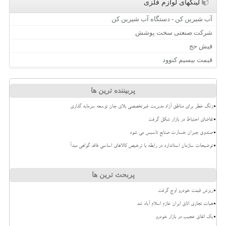
لینکهای لوازم فلزی
آب شیرین کن - دستگاه آب شیرین کن
شرکت صنعتی سخت پوشش
فیش حج
قیمت بیسیم کنوود
پربیننده ترین ها
زنگ خطر برای مناطق آزاد مدیریت غیرتخصصی بلای جان توسعه سرمایه گذاری
تقاضای احتیاط در بازار شکل گرفت
صندوق جبران خسارت صنایع تاسیس می شود
توضیحات سازمان استاندارد در رابطه با ترخیص کالاهای اساسی فاقد گواهی مبدأ
پربحث ترین ها
ریزش قیمت خودرو اوج گرفت
هیات تجاری اتاق ایران عازم اسلام آباد شد
بک اتفاق عجیب در بازار خودرو