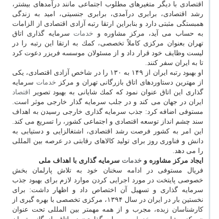
اقتصادی با دیگر متغیرهای مطلوب اجتماعی مانند درآمدهای بیشتر،
رشد اقتصادی، برابری درآمدی، برابری جنسیتی، امید به زندگی
همبستگی مثبتی دارد و بنابراین ارتقا رتبه آزادی اقتصادی از الزامات
به حساب می آید، مركز مشاوره و
خدمات
سرمایه گذاری اتاق
تهران بعنوان مركزی كاملاً تخصصی، كمك به ارتقا این رتبه را در
لیست وظایف خود قرار داد و از مسئولان موسسه فریزر دعوت كرد
تا به ایران سفر كنند.
او بهبود رتبه ایران از ۱۴۹ به ۱۳۰ را در شاخص آزادی اقتصادی، یكی
از مهترین دستاوردهای اتاق بازرگانی تهران و مركز
خدمات
سرمایه
گذاری این اتاق عنوان نمود كه كمك شایانی به بهبود تصویر
اقتصاد
ایران در جهان می كند و در جلب سرمایه گذار خارجی موثر است.
مستوفی اضافه كرد: جذب سرمایه گذاری خارجی رسیدن به اهداف
سند چشم انداز توسعه اقتصادی و اجتماعی كشور، را تسریع می كند.
اﯾﻦ اﻣﺮ ﺑﻪ ﮐﺸﻮر ﻓﺮﺻﺖ رﺷﺪ اﻗﺘﺼﺎدی، اﺷﺘﻐﺎلزاﯾﯽ و دﺳﺘﯿﺎﺑﯽ ﺑﻪ
داﻧﺶ و ﻓﻨﺎوری روز ﺑﺮای ﺗﻮﻟﯿﺪ ﮐﺎﻻﻫﺎی رﻗﺎﺑﺘﯽ در ﻋﺮﺻﻪ بین المللی
را می دهد.
ایجاد مركز مشاوره و
خدمات
سرمایه گذاری با اهداف ملی
فریال مستوفی در ادامه سخنان خود به تلاش پارلمان بخش
خصوصی پایتخت در مورد اجرایی كردن موارد لازم برای بهبود جذب
سرمایه گذاری و تسهیل آن اختصاص داد و اظهار داشت: برای
نخستین بار در ایران در سال ۱۳۹۴، مركزی تخصصی با بهره گیری از
كارشناسان زبده، مجرب و از همه مهمتر بین المللی تحت عنوان