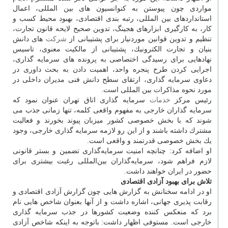
مواردی چون پیوستن به كنوانسیون های بین المللی، اعمال
استانداردهای بین المللی، رتبه بندی اقتصادی، بهبود محیط كسب و
كار، به كارگیری ابزارهای هجینگ، تدوین صحیح لایحه قانون تجارت،
تنظیم و تدوین قوانین موردنیاز برای پشتیبانی از
شركت
های دانش
بنیان و تجارت الكترونیك، پشتیبانی از مالكیت معنوی، تاسیس
نهادهایی برای رسیدگی اختصاصی به پرونده های سرمایه گذاری،
اجرایی كردن طرح پنجره واحد، اهمیت دادن به بحث داوری در
دعاوی سرمایه گذاری، ارتقای سطح دانش فنی مدیران داخلی در
مورد نحوه مذاكرات بین المللی است.
رئیس مركز
خدمات
سرمایه گذاری اتاق تهران عنوان نمود كه
سرمایه گذاران خارجی به مفهوم واقعی كلمه، تنها زمانی جذب می
شوند كه با بخش خصوصی كشور میزبان پیوند بخورند و فعالیت
مشترك داشته باشند و از این رو لازمه سرمایه گذاری خارجی، وجود
یك بخش خصوصی قدرتمند و واقعی است.
او اضافه كرد: ﭼﻨﺎﻧﭽﻪ اﻣﻨﯿﺖ ﺳﺮﻣﺎﯾﻪﮔﺬاری ﺗﻀﻤﯿﻦ و ﺑﺴﺘﺮ ﻗﺎﻧﻮﻧﯽ
ﻻزم ﻓﺮاﻫﻢ شود، ﺳﺮﻣﺎﯾﻪﮔﺬاران ﺑﯿﻦاﻟﻤﻠﻠﯽ رﻏﺒﺖ ﺑﯿﺸﺘﺮی ﺑﺮای
ﺣﻀﻮر در ایران ﺧﻮاﻫﻨﺪ داشت.
تلاش برای بهبود آزادی اقتصادی
او در ادامه سخنانش به گزارش هایی چون گزارش آزادی اقتصادی و
رقابت پذیری جهانی، اشاره داشت و از آنها بعنوان شاخص هایی نام
برد كه منعكس كننده وضعیت كشورها در جذب سرمایه گذاری
خارجی است. مستوفی اظهار داشت: باتوجه به اینكه شاخص آزادی