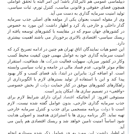
دیپلماسی عمومی هم تأثیرگذار باشد؛ این امر البته با تحقق عواملی
همچون فضای حقوقی و قانونی مناسب، كنترل تورم، ثبات سیاسی،
تولید امنیت سرمایه گذاری به دست می آید.
وی از مقوله امنیت بعنوان یكی از مولفه های اصلی جذب سرمایه
گذار داخلی و خارجی یاد كرد و اظهار داشت: این مورد به خصوص
در كشورهای جهان سوم كه در مقایسه با كشورهای توسعه یافته از
ریسك سیاسی- اقتصادی بالاتری برخوردار می باشند اهمیت بیشتری
دارد.
این عضو هیات نمایندگان اتاق تهران هم چنین در ادامه تصریح كرد كه
امنیت سرمایه گذاری خود به عوامل مهمی چون كیفیت محیط كسب
وكار در كشور میزبان، سهولت فعالیت
شركت
ها، شفافیت، استقرار
نظام موثر قانونی، عدم فساد مالی در جامعه و ثبات سیاسی وابسته
است. او اضافه كرد: بنابراین در ابتدا، باید فضای كسب و كار بهبود
پیدا كند و این با استفاده از تولید بسترهای لازم با الگوبرداری از
راهكارهای كشورهای موفق در كنار حمایت
دولت
از بخش خصوصی
«واقعی» در تصمیم سازی ها، امكان پذیر است.
مستوفی افزود: از آنجائیكه
اقتصاد
ایران دارای شرایط لازم برای
جذب سرمایه گذاری خارجی، بدون عوامل گفته شده نیست، لازم
است تا
دولت
برنامه منسجمی برای جذب و كنترل سرمایه خارجی
تهیه نماید. اگر برنامه ریزی ها با استراتژی هدفمند و اصولی هدایت
شود اساساً امنیت تامین خواهد شد و ریسك اقتصادی هم پایین می
آید.
او اظهار داشت: این مورد به جز عوامل ذكر شده مستلزم انجام