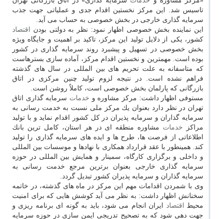
«مركز مشاوره و
خدمات
سرمایه گذاری» در اتاق بازرگانی تهران
تاسیس شد. این مركز نخستین اقدام جدی و عملیاتی جهت جذب
سرمایه گذاری خارجی در بخش خصوصی به حساب می آید.
این نماینده بخش خصوصی اظهار نمود: نظر به دولتی بودن
اقتصاد
كشور، یكی از دلایل تولید این مركز، تاكید بر اهمیت و جایگاه ویژه
بخش خصوصی در تسهیل و پیشبرد روند سرمایه گذاری در كشور
بوده است. مهمترین و نخستین اقدام مركز، آماده سازی بسترهاست
كه متاسفانه به علت تحریم های بین المللی در سال های گذشته
فراهم نشده است. در نتیجه لزوم تولید چنین مركزی در اتاق
بازرگانی كه پارلمان بخش خصوصی است، كاملاً روشن است.
مستوفی اظهار داشت: مركز مشاوره و
خدمات
سرمایه گذاری اتاق
تهران در نظر دارد بعنوان یك مركز ملی نسبت به خدمت رسانی به
سرمایه گذاران و سرمایه پذیران در كل كشور اقدام نماید و با تولید
مراكز
خدمات
مشاوره منطقه ای در هر استان، كامل ترین بانك
اطلاعاتی از فرصت ها، طرح ها و ایده های سرمایه گذاری را تولید
كند. همینطور با عقد قرارداد همكاری با نهادها و موسسات بین المللی
و داخلی و برگزاری كارگاه، سمینار و همایش بین المللی در حوزه
سرمایه گذاری خارجی بعنوان برترین مرجع خدمت رسانی به
سرمایه گذاران و سرمایه پذیران كشور تبدیل گردد.
وی با شمردن اقدامات مهم این مركز در ماه های گذشته، در خاتمه
سخنانش اظهار داشت: به نظر می آید كوشش هایی كه برای امنیت
محیط
اقتصاد
ایران انجام می شود، باید به گونه ای برنامه ریزی و
جهت دهی شود كه به تصحیح تدریجی ایمن سازی در حوزه سرمایه