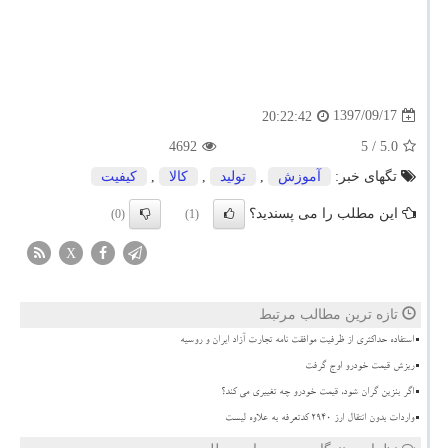
1397/09/17
20:22:42
4692
/ 5
5.0
تگهای خبر:
آموزش
,
تولید
,
كالا
,
كیفیت
این مطلب را می پسندید؟
(0)
(1)
X
تازه ترین مطالب مرتبط
استفاده حداکثری از ظرفیت موافقت نامه تجارت آزاد ایران و روسیه
ریزش قیمت خودرو اوج گرفت
اگر بنزین گران شود، قیمت خودرو چه تغییری می کند؟
واردات بدون انتقال ارز ۲۹۴۰ کدتعرفه به علاوه لیست