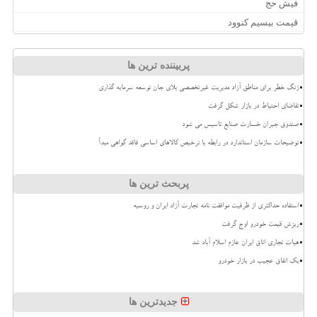
فیش حج
قیمت بیسیم کنوود
پربیننده ترین ها
زنگ خطر برای مناطق آزاد مدیریت غیرتخصصی بلای جان توسعه سرمایه گذاری
تقاضای احتیاط در بازار شکل گرفت
صندوق جبران خسارت صنایع تاسیس می شود
توضیحات سازمان استاندارد در رابطه با ترخیص کالاهای اساسی فاقد گواهی مبدأ
پربحث ترین ها
استفاده حداکثری از ظرفیت موافقت نامه تجارت آزاد ایران و روسیه
ریزش قیمت خودرو اوج گرفت
هیات تجاری اتاق ایران عازم اسلام آباد شد
بک اتفاق عجیب در بازار خودرو
جدیدترین ها