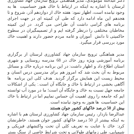
دكتر عبدالله موموندی، مدیر هماهنگی ترویج سازمان جهاد كشاورزی
لرستان با اشاره به اینكه در ارتباط با خاك هنوز حساسیت ‎ ها به
وجود نیامده است، اظهار نمود: هفته خاك از دوازدهم آذر، شروع و تا
هجدهم این ماه ادامه دارد كه طی آن كمیته ای در جهت اجرای
برنامه های گرامی داشت آن طراحی می گردد. در این كمیته
مخاطبان مختلفی را درنظر گرفته ایم و از تصمیمگیران در سطوح
حاكمیتی تا دانش ‎ آموزان و عامه مردم حضور دارند و اهمیت خاك
مورد بررسی قرار میگیرد.
مدیر هماهنگی ترویج سازمان جهاد كشاورزی لرستان از برگزاری
برنامه آموزشی ویژه روز خاك در 68 مدرسه روستایی و شهری
استان اطلاع داد و اظهار داشت: در این برنامه درباره خاك و مسائل
مربوط به آن بحث شد كه امروز هم برای مدرسین درس انسان و
محیط زیست این همایش برگزار گردید. هدف كلی این برنامه ‎ ها
آگاهی بخشی در ارتباط با خاك و جایگاه آن است.: یكی از اشكالات
جامعه جهل نسبت به خاك و جایگاه آن است؛ ما در مورد آب توانسته
ایم كه جامعه را روی اهمیت آن حساس نماییم اما در ارتباط با خاك
این حساسیت ‎ ها هنوز به وجود نیامده است.
بیش از 50 درصد خاك‎های كشور جوان هستند
عبدالرضا بازدار، رئیس سازمان جهاد كشاورزی لرستان هم با اشاره
به اینكه بیشتر از 50 درصد خاك‎های كشور جوان هستند، خاطرنشان
كرد: خاك با عنایت به تعریف كلی آن تحت واكنش‎های فیزیكی و
شیمیایی، طی زمان‎های طولانی و تحت شرایط خاصی از سنگ بستر