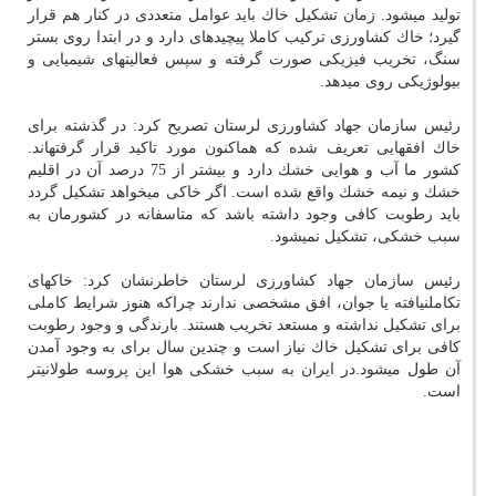
تولید می‎شود. زمان تشكیل خاك باید عوامل متعددی در كنار هم قرار
گیرد؛ خاك كشاورزی تركیب كاملا پیچیده‎ای دارد و در ابتدا روی بستر
سنگ، تخریب فیزیكی صورت گرفته و سپس فعالیت‎های شیمیایی و
بیولوژیكی روی می‎دهد.
رئیس سازمان جهاد كشاورزی لرستان تصریح كرد: در گذشته برای
خاك افق‎هایی تعریف شده كه هم‎اكنون مورد تاكید قرار گرفته‎اند.
كشور ما آب و هوایی خشك دارد و بیشتر از 75 درصد آن در اقلیم
خشك و نیمه خشك واقع شده است. اگر خاكی می‎خواهد تشكیل گردد
باید رطوبت كافی وجود داشته باشد كه متاسفانه در كشورمان به
سبب خشكی، تشكیل نمی‎شود.
رئیس سازمان جهاد كشاورزی لرستان خاطرنشان كرد: خاك‎های
تكامل‎نیافته یا جوان، افق مشخصی ندارند چراكه هنوز شرایط كاملی
برای تشكیل نداشته و مستعد تخریب هستند. بارندگی و وجود رطوبت
كافی برای تشكیل خاك نیاز است و چندین سال برای به وجود آمدن
آن طول می‎شود.در ایران به سبب خشكی هوا این پروسه طولانی‎تر
است.