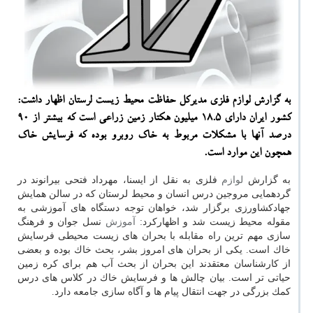
به گزارش لوازم فلزی مدیركل حفاظت محیط زیست لرستان اظهار داشت:
كشور ایران دارای 18.5 میلیون هكتار زمین زراعی است كه بیشتر از ۹۰
درصد آنها با مشكلات مربوط به خاك روبرو بوده كه فرسایش خاك
همچون این موارد است.
به گزارش
لوازم
فلزی به نقل از ایسنا، مهرداد فتحی بیرانوند در
گردهمایی مروجین درس انسان و محیط لرستان كه در سالن همایش
جهادكشاورزی برگزار شد، خواهان توجه دستگاه های آموزشی به
مقوله محیط زیست شد و اظهاركرد:
آموزش
نسل جوان و فرهنگ
سازی مهم ترین راه مقابله با بحران های زیست محیطی فرسایش
خاك است. یكی از بحران های امروز بشر، بحث خاك بوده و بعضی
از كارشناسان معتقدند این بحران از بحث آب هم برای كره زمین
حیاتی تر است. بیان چالش ها و فرسایش خاك در كلاس های درس
كمك بزرگی در جهت انتقال پیام ها و آگاه سازی جامعه دارد.