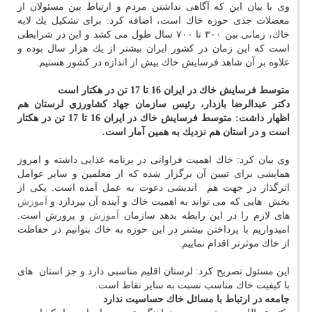
وی با بیان این كه آگاهی نداشتن مردم و ارتباط بین مسئولان از
معضلات جدی حوزه خاك است، اضافه كرد: برای تشكیل یك لایه
خاك، زمانی بین ۳۰۰ تا ۷۰۰ سال طول می كشد و این در شرایطی
است كه این زمان در كشور ایران بیشتر از یك هزار سال بوده و
علاوه بر آن شاهد فرسایش خاك بیش از اندازه در كشور هستیم.
متوسط فرسایش خاك در ایران 16 تا 17 تن در هكتار است
دكتر عبدالرضا بازدار، رئیس سازمان جهاد كشاورزی لرستان هم
اظهار داشت: متوسط فرسایش خاك در ایران 16 تا 17 تن در هكتار
است و در استان هم نزدیك به همین آمار است.
وی بیان كرد: خاك اهمیت فراوانی در برنامه غذایی داشته و امروز
همایشی برای تبیین آن برگزار شده كه از معلمین و سایر عوامل
اثرگذار در جهت هم ‎ اندیشی دعوت به عمل آمده است. یكی از
بخش ‎ هایی كه می تواند به اهمیت خاك و آینده آن بپردازد و
آموزش
های لازم را در این رابطه بدهد سازمان
آموزش
و پرورش است.
امیدواریم با پرداختن بیشتر در این حوزه به خاك بتوانیم در حفاظت
از خاك موثرتر اقدام نماییم.
این مسئول تصریح كرد: لرستان اقلیم مناسبی دارد و جز استان ‎ های
با كیفیت خاك مناسب نسبت به سایر نقاط است.
جامعه در ارتباط با مسائل خاك حساسیت‎ ندارد