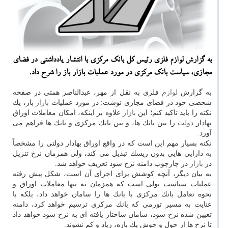
به گزارش لوازم فلزی رئیس كل بانك مركزی با انتشار یادداشتی در فضای
مجازی، سیاست بانك مركزی در مورد عملیات بازار باز را شرح داد.
به گزارش
لوازم
فلزی به نقل از مهر، عبدالناصر همتی در صفحه
شخصی خود در فضای مجازی نوشت: در مورد عملیات
بازار
باز، یك
نكته را باید تاكید كنم؛ این
بازار
علاوه بر اینكه، امكان معاملات اوراق
بهادار
دولت
را بین بانك ها، و بین بانك مركزی و بانك ها فراهم می
آورد.
نكته بسیار مهم این است كه در واقع اوراق بهادار دولتی را مشخصاً
به دارایی هایی بدون ریسك تبدیل می كند، ولی همزمان نرخ تنزیل
در
بازار
در چارچوب دامنه نرخ سود تعریف خواهد شد.
به بیان دیگر، آنچه كوشش برای اجرای آن است، شكل پیش رفته
عملیات سیاست پولی است كه همزمان نه تنها معاملات اوراق و
نحوه تعامل بانك مركزی با بانك ها را سامان خواهد داد، بلكه با
عنایت به مسیر تورمی كه بانك مركزی ترسیم خواهد كرد، دامنه
تعیین شده نرخ سود، سامان ساختار یافته ای به نرخ سود خواهد داد
تا نرخ ها از حول و حوش یك بازه، زیاد و كم نشوند.