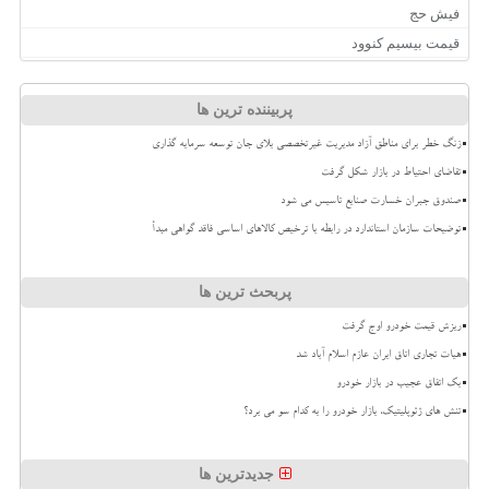
فیش حج
قیمت بیسیم کنوود
پربیننده ترین ها
زنگ خطر برای مناطق آزاد مدیریت غیرتخصصی بلای جان توسعه سرمایه گذاری
تقاضای احتیاط در بازار شکل گرفت
صندوق جبران خسارت صنایع تاسیس می شود
توضیحات سازمان استاندارد در رابطه با ترخیص کالاهای اساسی فاقد گواهی مبدأ
پربحث ترین ها
ریزش قیمت خودرو اوج گرفت
هیات تجاری اتاق ایران عازم اسلام آباد شد
بک اتفاق عجیب در بازار خودرو
تنش های ژئوپلیتیک، بازار خودرو را به کدام سو می برد؟
جدیدترین ها