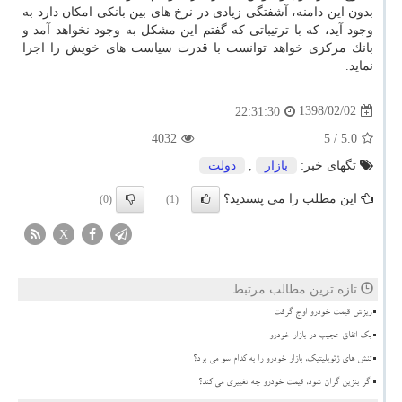
بدون این دامنه، آشفتگی زیادی در نرخ های بین بانكی امكان دارد به
وجود آید، كه با ترتیباتی كه گفتم این مشكل به وجود نخواهد آمد و
بانك مركزی خواهد توانست با قدرت سیاست های خویش را اجرا
نماید.
1398/02/02
22:31:30
4032
/ 5
5.0
تگهای خبر:
بازار
,
دولت
این مطلب را می پسندید؟
(0)
(1)
X
تازه ترین مطالب مرتبط
ریزش قیمت خودرو اوج گرفت
بک اتفاق عجیب در بازار خودرو
تنش های ژئوپلیتیک، بازار خودرو را به کدام سو می برد؟
اگر بنزین گران شود، قیمت خودرو چه تغییری می کند؟