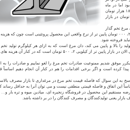
م رسیده بود اما در ماه
ابتدایی امسال قیمت آن به صورت میانگین حدود ۱۷ تا ۱۸ هزار تومان
ه با كاهش نسبی به حدود ۱۶ هزار تومان در بازار
 مرغ تخم گذار
- به ایسنا اظهار داشت: الان قیمت تخم مرغ در مرغداری ۲، ۰۰۰ تومان پایین تر از نرخ واقعی این محصول پروتئینی است چون كه ه
كیلوگرم مرغدار نیاز دارد و این نهاده تولید و كالای اساسی الان در بازار پایین تر از كیلویی ۲، ۵۰۰ تومان است كه در
 مكرر موفق شدیم ممنوعیت صادرات تخم مرغ را لغو نماییم و صادرات را به اف
یدا كرده است و اگر برخی اقدامات را هم در كنار آن انجام دهیم اساساً ق
اسخ به این سوال كه فاصله قیمت تخم مرغ در مرغداری تا بازار مصرف بالاس
اساً این اتفاق و فاصله قیمتی منطقی نیست و می توان آنرا به حداقل رساند 
 عرضه مستقیم این محصول در فروشگاه زنجیره ای، میادین میوه و تره بار و… 
 بازار یعنی تولیدكنندگان و مصرف كنندگان را در بر داشته باشد.