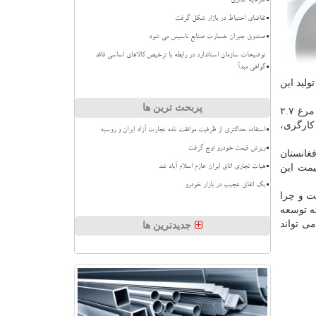
سرمایه گذاری
تقاضای احتیاط در بازار شکل گرفت
صندوق جبران خسارت صنایع تاسیس می شود
توضیحات سازمان استاندارد در رابطه با ترخیص کالاهای اساسی فاقد
گواهی مبدأ
زینه تولید این
پربحث ترین ها
وی ادامه داد: یكی از اصلی ترین بخش هایی كه هزینه تولید را بالا و پایین می كند، دان مرغ است كه به ازای هر كیلوگرم تولید تخم مرغ ۲.۷
 كنار آن هزینه های كارگری،
استفاده حداکثری از ظرفیت موافقت نامه تجارت آزاد ایران و روسیه
ریزش قیمت خودرو اوج گرفت
غانستان
یمت این
هیات تجاری اتاق ایران عازم اسلام آباد شد
بک اتفاق عجیب در بازار خودرو
ت و چرا
كه توسعه
می تواند
جدیدترین ها