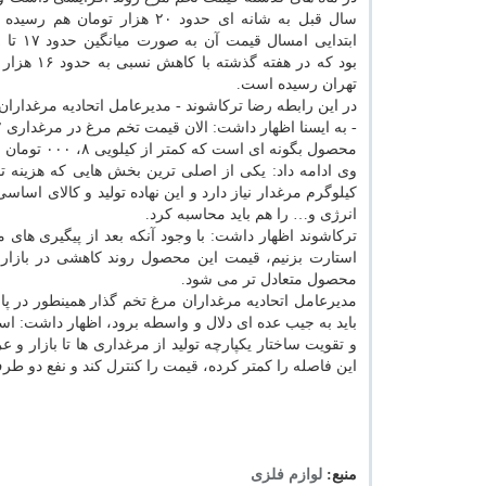
سال قبل به شانه ای حدود ۲۰ هزار تومان ه
بود كه در هفته گذشت
تهران رسیده است.
در این رابطه رضا تركاشوند - مدیرعامل اتحادیه مرغداران
محصول بگونه ای است كه كمتر از كیلویی ۸، ۰۰۰ تومان نباید فروخته شود.
انرژی و… را هم باید محاسبه كرد.
تركاشوند اظهار داشت: با وجود آنكه بعد از پیگیری های
استارت بزنیم، قیمت این محصول روند كاهشی در بازار پ
محصول متعادل تر می شود.
مدیرعامل اتحادیه مرغداران مرغ تخم گذار همینطور در پ
باید به جیب عده ای دلال و واسطه برود، اظهار داشت: اس
و تقویت ساختار یكپارچه تولید از مرغداری ها تا بازار و
این فاصله را كمتر كرده، قیمت را كنترل كند و نفع دو طرف
منبع:
لوازم فلزی