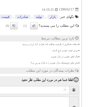
1398/02/17
14:19:25
تگهای خبر:
بازار
,
تولید
,
صادرات
,
قیمت
این مطلب را می پسندید؟
(0)
(1)
تازه ترین مطالب مرتبط
استفاده حداکثری از ظرفیت موافقت نامه تجارت آزاد ایران و روسیه
ریزش قیمت خودرو اوج گرفت
بک اتفاق عجیب در بازار خودرو
تنش های ژئوپلیتیک، بازار خودرو را به کدام سو می برد؟
نظرات بینندگان در مورد این مطلب
لطفا شما هم
در مورد این مطلب
نظر دهید