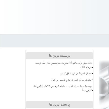
پربیننده ترین ها
زنگ خطر برای مناطق آزاد مدیریت غیرتخصصی بلای جان توسعه
سرمایه گذاری
تقاضای احتیاط در بازار شکل گرفت
صندوق جبران خسارت صنایع تاسیس می شود
توضیحات سازمان استاندارد در رابطه با ترخیص کالاهای اساسی فاقد
گواهی مبدأ
پربحث ترین ها