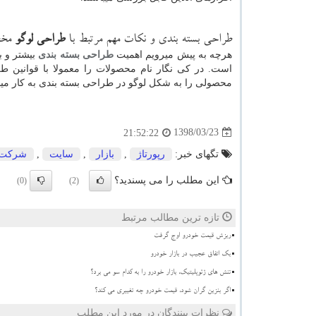
طراحی بسته بندی و نکات مهم مرتبط با
طراحی لوگو
مخص
هرچه به پیش میرویم اهمیت
طراحی بسته بندی
بیشتر و ب
است. در کی نگار نام محصولات را معمولا با قوانین طر
محصولی را به شکل لوگو در طراحی بسته بندی به کار میبن
1398/03/23
21:52:22
تگهای خبر:
رپورتاژ
,
بازار
,
سایت
,
شركت
این مطلب را می پسندید؟
(0)
(2)
تازه ترین مطالب مرتبط
ریزش قیمت خودرو اوج گرفت
بک اتفاق عجیب در بازار خودرو
تنش های ژئوپلیتیک، بازار خودرو را به کدام سو می برد؟
اگر بنزین گران شود، قیمت خودرو چه تغییری می کند؟
نظرات بینندگان در مورد این مطلب