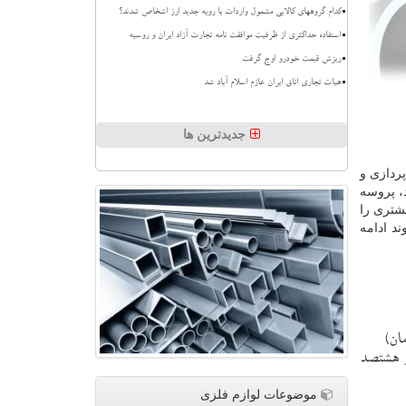
کدام گروههای کالایی مشمول واردات با رویه جدید ارز اشخاص شدند؟
استفاده حداکثری از ظرفیت موافقت نامه تجارت آزاد ایران و روسیه
ریزش قیمت خودرو اوج گرفت
هیات تجاری اتاق ایران عازم اسلام آباد شد
جدیدترین ها
 ایده پردازی و
بگیرد، پروسه
شتری را
ند ادامه
ان)
و هشتصد
موضوعات لوازم فلزی