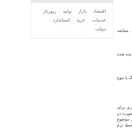
اقتصاد
بازار
تولید
رپورتاژ
خدمات
خرید
استاندارد
دولت
 میباشد
یده شده
 با موج
زی برای
صورت در
ن موضوع
وسط نرم