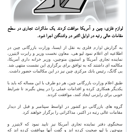
لوازم فلزی: چین و آمریكا موافقت كردند یك مذاكرات تجاری در سطح
مقامات عالی رتبه در اوایل اكتبر در واشنگتن اجرا شود.
به گزارش
لوازم
فلزی به نقل از ایسنا، وزارت بازرگانی چین در
اطلاعیه ای اعلام نمود لیو هی، معاون نخست وزیر و رابرت لایتیزر،
نماینده تجاری آمریكا و استیون منوچین، وزیر خزانه داری آمریكا،
مكالمه ای داشتند كه به توافق برای برگزاری این نشست منتهی شد.
یی گانگ، رئیس بانك مركزی چین نیز در این مكالمات حضور داشت.
طبق اعلام وزارت بازرگانی چین، هر دو طرف با این مساله كه باید با
یكدیگر همكاری كرده و اقدامات عملی را در پیش بگیرند تا شرایط
خوبی برای رایزنی ایجاد كنند، موافقت كردند.
گروه های بازرگانی دو كشور در اواسط سپتامبر و قبل از دیدار
مقامات عالی رتبه در اكتبر، مذاكراتی را برگزار خواهند كرد.
سخنگوی دفتر نماینده تجاری آمریكا نیز تایید نمود كه لایتیزر و
منوچین با لیو صحبت كرده اند و گفت آنها موافقت كرده اند كه