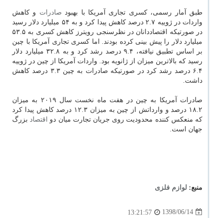
طبق آمار رسمی، كسری تجاری آمریكا با بهبود
صادرات
و كاهش
واردات در ژوییه ۲.۷ درصد كاهش پیدا كرد و به ۵۴ میلیارد دلار رسید
در صورتیكه اقتصاددانان در نظرسنجی رویترز كاهش كسری به ۵۳.۵
میلیارد دلار را پیش بینی كرده بودند. اما كسری تجاری آمریكا با چین
بر اساس تطبیق نیافته، ۹.۴ درصد رشد كرد و به ۳۲.۸ میلیارد دلار
رسید كه بالاترین میزان از ژانویه بود. واردات آمریكا از چین در ژوییه
۶.۴ درصد رشد كرد در صورتیكه صادرات به چین ۳.۳ درصد كاهش
داشت.
صادرات آمریكا به چین در هفت ماه نخست سال ۲۰۱۹ به میزان
۱۸.۲ درصد و وارداتش از چین به میزان ۱۲.۳ درصد كاهش پیدا كرد
كه منعكس كننده محدودیت روی جریان تجارت میان دو
اقتصاد
بزرگ
جهان است.
منبع:
لوازم فلزی
1398/06/14
13:21:57