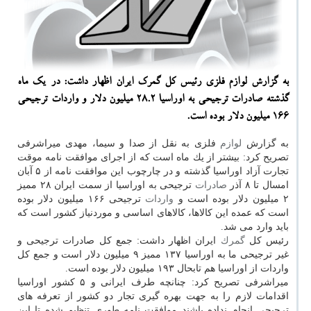
به گزارش لوازم فلزی رئیس كل گمرك ایران اظهار داشت: در یك ماه
گذشته صادرات ترجیحی به اوراسیا ۲۸.۲ میلیون دلار و واردات ترجیحی
۱۶۶ میلیون دلار بوده است.
به گزارش
لوازم
فلزی به نقل از صدا و سیما، مهدی میراشرفی
تصریح كرد: بیشتر از یك ماه است كه از اجرای موافقت نامه موقت
تجارت آزاد اوراسیا گذشته و در چارچوب این موافقت نامه از ۵ آبان
امسال تا ۸ آذر
صادرات
ترجیحی به اوراسیا از سمت ایران ۲۸ ممیز
۲ میلیون دلار بوده است و
واردات
ترجیحی ۱۶۶ میلیون دلار بوده
است كه عمده این كالاها، كالاهای اساسی و موردنیاز كشور است كه
باید وارد می شد.
رئیس كل
گمرك
ایران اظهار داشت: جمع كل صادرات ترجیحی و
غیر ترجیحی ما به اوراسیا ۱۳۷ ممیز ۹ میلیون دلار است و جمع كل
واردات از اوراسیا هم تابحال ۱۹۳ میلیون دلار بوده است.
میراشرفی تصریح كرد: چنانچه طرف ایرانی و ۵ كشور اوراسیا
اقدامات لازم را به جهت بهره گیری تجار دو كشور از تعرفه های
ترجیحی انجام نداده باشند موافقت نامه طوری تنظیم شده تا این