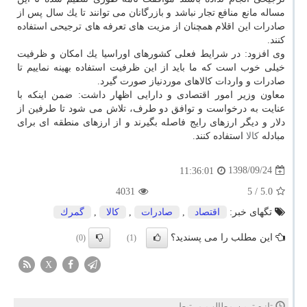
مساله مانع منافع تجار نباشد و بازرگانان می توانند تا یك سال پس از
صادرات این اقلام همچنان از مزیت های تعرفه های ترجیحی استفاده
كنند.
وی افزود: در شرایط فعلی كشورهای اوراسیا یك امكان و ظرفیت
خیلی خوب است كه ما باید از این ظرفیت استفاده بهینه نماییم تا
صادرات و واردات كالاهای موردنیاز صورت گیرد.
معاون وزیر امور اقتصادی و دارایی اظهار داشت: ضمن اینكه با
عنایت به درخواست و توافق دو طرف، تلاش می شود تا طرفین از
دلار و دیگر ارزهای رایج فاصله بگیرند و از ارزهای منطقه ای برای
مبادله
كالا
استفاده كنند.
1398/09/24
11:36:01
4031
/ 5
5.0
تگهای خبر:
اقتصاد
,
صادرات
,
كالا
,
گمرك
این مطلب را می پسندید؟
(0)
(1)
X
تازه ترین مطالب مرتبط