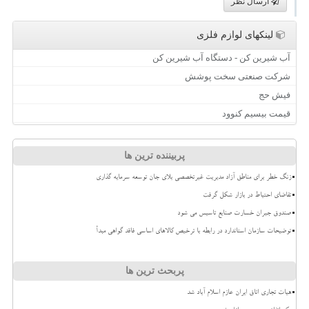
ارسال نظر
لینکهای لوازم فلزی
آب شیرین کن - دستگاه آب شیرین کن
شرکت صنعتی سخت پوشش
فیش حج
قیمت بیسیم کنوود
پربیننده ترین ها
زنگ خطر برای مناطق آزاد مدیریت غیرتخصصی بلای جان توسعه سرمایه گذاری
تقاضای احتیاط در بازار شکل گرفت
صندوق جبران خسارت صنایع تاسیس می شود
توضیحات سازمان استاندارد در رابطه با ترخیص کالاهای اساسی فاقد گواهی مبدأ
پربحث ترین ها
هیات تجاری اتاق ایران عازم اسلام آباد شد