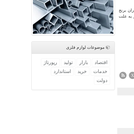
ان برنج
م به علت
موضوعات لوازم فلزی
اقتصاد
بازار
تولید
رپورتاژ
خدمات
خرید
استاندارد
X
دولت