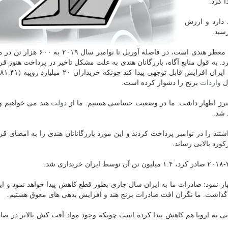
 دارد و ارزش
صادرات برنج باسماتی به ایران كه بزرگترین خریدار برنج معطر هندی است، در فاصله آ
رد. به قول منابع آگاه، بازرگانان هندی به علت مشكل تاخیر در پرداخت هنوز قر
ول
واردات
برنج را دشوار كرده است.
رویترز اظهار داشت: ما در وضعیت حساسی هستیم. ما از
دولت
هند می خواهیم و
 شد.
شتند را در نوامبر پرداخت كردند و این مورد بازرگانانان هندی را به امضای قر
ورد بالایی رساند.
ر نمود: صادرات ما به ایران سال جاری بطور قطع كاهش پیدا خواهد نمود و ای
د گذاشت. ما نگران افت صادرات برنج هند و افزایش بدهی های معوق هستیم.
تی به اروپا هم كاهش پیدا كرده است چونكه وجود مواد آفت كش بالاتر در صاد