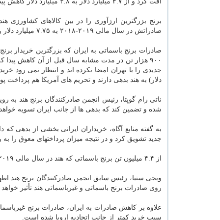
افت كرد و از ۴.۷ میلیارد دلار به ۳.۸ میلیارد دلار كاهش پیدا كرد.
برنج بزرگترین ارزآوری را در بین كالاهای كشاورزی هند
صادراتش در سال مالی ۲۰۱۹-۲۰۱۸ به ۷.۷۵ میلیارد دلار رسید.
۹۰۰ هزار تن در مدت مشابه سال قبل از آن كاهش پیدا ك
دلار) به هند بدهی دارند و تحریم های آمریكا هم پرداخت پ
ناتی رام گوپتا، رئیس انجمن صادركنندگان برنج هند به 
شده و تضمین كند كه بدهی ها از جانب ایران تسویه خواهد
به گفته منابع آگاه، خریداران ایرانی بخشی از بدهی كه دا
جدید تشویق كرد و در نتیجه میزان پرداختهای معوق را به رك
از ۴.۴ میلیون تن برنج باسماتی كه هند در سال مالی ۲۰۱۹-۲۰۱۸ صادر كرد، ۱.۴ میلیون تن آن توسط ایران خریداری شد.
ویجی ستیا، رئیس سابق انجمن صادركنندگان برنج هند اظها
روی صادرات برنج باسماتی و غیرباسماتی هند تأثیر خواه
علاوه بر كاهش صادرات به ایران، صادرات برنج غیرباسما
سبب خرید كمتر از جانب اتحادیه اروپا شده است.