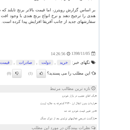
بر اساس گزارش رویترز، اما قیمت بالاتر برنج تایلند 
هندی را ترجیح دهند و نرخ انواع برنج هندی با وجود افت 
سفارشهای جدید از جانب آفریقا افزایش پیدا كرده است.
1398/11/05
14:26:56
تگهای خبر:
خرید
,
دولت
,
صادرات
,
قیمت
این مطلب را می پسندید؟
(0)
(1)
تازه ترین مطالب مرتبط
بک اتفاق عجیب در بازار خودرو
واردات بدون انتقال ارز ۲۹۴۰ کدتعرفه به علاوه لیست
دور تغییر قیمت خودرو تند شد
بازگشت تدریجی فعالیتهای تولیدی بعد از شوک جنگ
نظرات بینندگان در مورد این مطلب