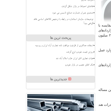
سرمایه گذاری
تقاضای احتیاط در بازار شکل گرفت
صندوق جبران خسارت صنایع تاسیس می شود
توضیحات سازمان استاندارد در رابطه با ترخیص کالاهای اساسی فاقد
گواهی مبدأ
وریل تا نوامبر سال ۲۰۱۹ به ۶۰۰ هزار تن در مقایسه با
اردادهای
جدیدی را با تهران امضا نكرده اند و انتظار نمی رود خرید ایران افزایش قابل توجهی پیدا كند چونكه خریداران ۲۰ میلیارد روپیه (۲۸۱.۴۱ میلیون
پربحث ترین ها
استفاده حداکثری از ظرفیت موافقت نامه تجارت آزاد ایران و روسیه
ارد عمل
ریزش قیمت خودرو اوج گرفت
هیات تجاری اتاق ایران عازم اسلام آباد شد
اردادهای
بک اتفاق عجیب در بازار خودرو
جدیدترین ها
ن مساله
رات هند