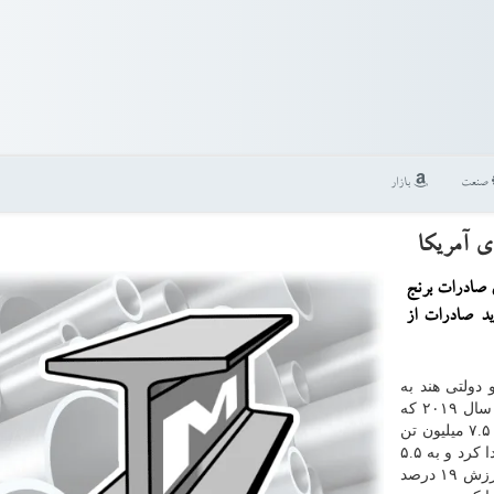
صنعت
بازار
ی آمریكا
ی صادرات برنج
ید صادرات از
 دولتی هند به
برنج هند در فاصله آوریل تا نوامبر سال ۲۰۱۹ كه
هشت ماه نخست سال مالی هند بوده است در مقایسه با ۷.۵ میلیون تن
در مدت مشابه سال گذشته، بیشتر از یك چهارم كاهش پیدا كرد و به ۵.۵
میلیون تن رسید. میزان صادرات در مدت مذكور از نظر ارزش ۱۹ درصد