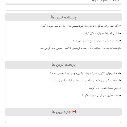
پربیننده ترین ها
زنگ خطر برای مناطق آزاد مدیریت غیرتخصصی بلای جان توسعه سرمایه گذاری
تقاضای احتیاط در بازار شکل گرفت
صندوق جبران خسارت صنایع تاسیس می شود
توضیحات سازمان استاندارد در رابطه با ترخیص کالاهای اساسی فاقد گواهی مبدأ
پربحث ترین ها
کدام گروههای کالایی مشمول واردات با رویه جدید ارز اشخاص شدند؟
استفاده حداکثری از ظرفیت موافقت نامه تجارت آزاد ایران و روسیه
ریزش قیمت خودرو اوج گرفت
هیات تجاری اتاق ایران عازم اسلام آباد شد
جدیدترین ها