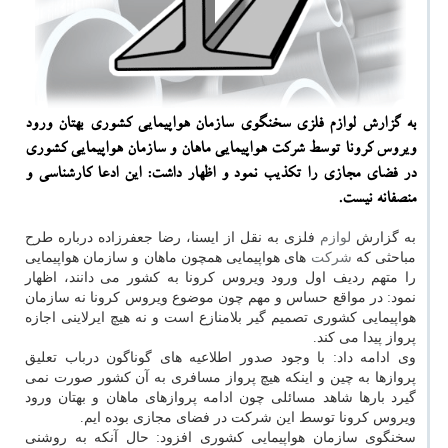
به گزارش لوازم فلزی سخنگوی سازمان هواپیمایی كشوری بهتان ورود
ویروس كرونا توسط شركت هواپیمایی ماهان و سازمان هواپیمایی كشوری
در فضای مجازی را تكذیب نمود و اظهار داشت: این ادعا كارشناسی و
منصفانه نیست.
به گزارش
لوازم
فلزی به نقل از ایسنا، رضا جعفرزاده درباره طرح
مباحثی كه
شركت
های هواپیمایی همچون ماهان و سازمان هواپیمایی
را متهم ردیف اول ورود ویروس كرونا به كشور می دانند، اظهار
نمود: در مواقع حساس و مهم چون موضوع ویروس كرونا نه سازمان
هواپیمایی كشوری تصمیم گیر بلامنازع است و نه هیچ ایرلاینی اجازه
پرواز پیدا می كند.
وی ادامه داد: با وجود صدور اطلاعیه های گوناگون درباب تعلیق
پروازها به چین و اینكه هیچ پرواز مسافری به آن كشور صورت نمی
گیرد بارها شاهد مسائلی چون ادامه پروازهای ماهان و بهتان ورود
ویروس كرونا توسط این شركت در فضای مجازی بوده ایم.
سخنگوی سازمان هواپیمایی كشوری افزود: حال آنكه به روشنی