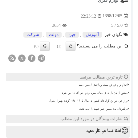
منبع:
لوازم فلزی
1398/12/05
22:23:12
3654
/ 5
5.0
تگهای خبر:
آموزش
,
چین
,
دولت
,
شركت
این مطلب را می پسندید؟
(0)
(1)
X
تازه ترین مطالب مرتبط
اعلام نرخ فروش بلیت پروازهای اربعین رسما
بخشی از نان یارانه ای بجای سفره مردم، خوراک دام می شود
نرخ عوارض بزرگراه های کشور در سال ۱۴۰۵ اعلام گردید بهمراه جدول
دولتمردان باید مسیر رهبر شهید را ادامه دهند
نظرات بینندگان در مورد این مطلب
لطفا شما هم
نظر دهید