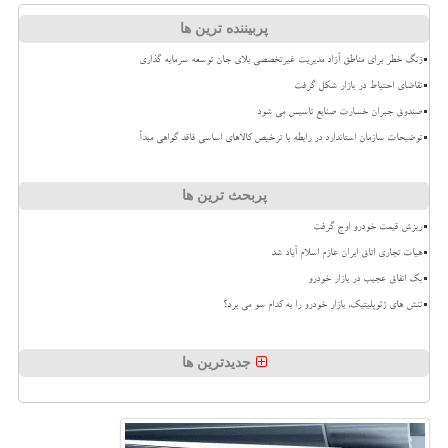
پربیننده ترین ها
زنگ خطر برای مناطق آزاد مدیریت غیرتخصصی بلای جان توسعه سرمایه گذاری
تقاضای احتیاط در بازار شکل گرفت
صندوق جبران خسارت صنایع تاسیس می شود
توضیحات سازمان استاندارد در رابطه با ترخیص کالاهای اساسی فاقد گواهی مبدأ
پربحث ترین ها
ریزش قیمت خودرو اوج گرفت
هیات تجاری اتاق ایران عازم اسلام آباد شد
بک اتفاق عجیب در بازار خودرو
تنش های ژئوپلیتیک، بازار خودرو را به کدام سو می برد؟
جدیدترین ها