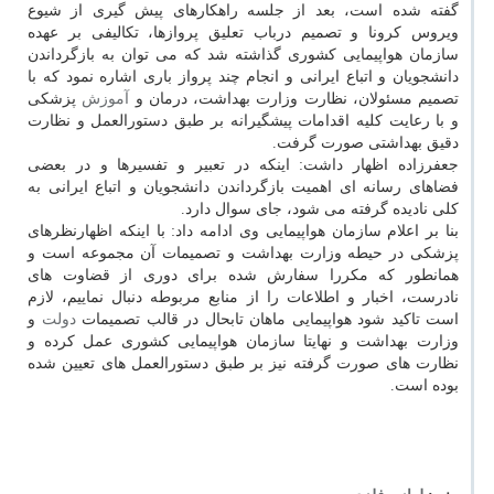
گفته شده است، بعد از جلسه راهكارهای پیش گیری از شیوع
ویروس كرونا و تصمیم درباب تعلیق پروازها، تكالیفی بر عهده
سازمان هواپیمایی كشوری گذاشته شد كه می توان به بازگرداندن
دانشجویان و اتباع ایرانی و انجام چند پرواز باری اشاره نمود كه با
تصمیم مسئولان، نظارت وزارت بهداشت، درمان و
آموزش
پزشكی
و با رعایت كلیه اقدامات پیشگیرانه بر طبق دستورالعمل و نظارت
دقیق بهداشتی صورت گرفت.
جعفرزاده اظهار داشت: اینكه در تعبیر و تفسیرها و در بعضی
فضاهای رسانه ای اهمیت بازگرداندن دانشجویان و اتباع ایرانی به
كلی نادیده گرفته می شود، جای سوال دارد.
بنا بر اعلام سازمان هواپیمایی وی ادامه داد: با اینكه اظهارنظرهای
پزشكی در حیطه وزارت بهداشت و تصمیمات آن مجموعه است و
همانطور كه مكررا سفارش شده برای دوری از قضاوت های
نادرست، اخبار و اطلاعات را از منابع مربوطه دنبال نماییم، لازم
است تاكید شود هواپیمایی ماهان تابحال در قالب تصمیمات
دولت
و
وزارت بهداشت و نهایتا سازمان هواپیمایی كشوری عمل كرده و
نظارت های صورت گرفته نیز بر طبق دستورالعمل های تعیین شده
بوده است.