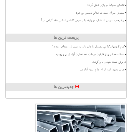
تقاضای احتیاط در بازار شکل گرفت
صندوق جبران خسارت صنایع تاسیس می شود
توضیحات سازمان استاندارد در رابطه با ترخیص کالاهای اساسی فاقد گواهی مبدأ
پربحث ترین ها
کدام گروههای کالایی مشمول واردات با رویه جدید ارز اشخاص شدند؟
استفاده حداکثری از ظرفیت موافقت نامه تجارت آزاد ایران و روسیه
ریزش قیمت خودرو اوج گرفت
هیات تجاری اتاق ایران عازم اسلام آباد شد
جدیدترین ها