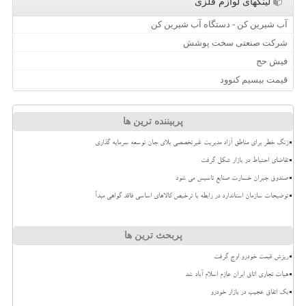
لینکهای لوازم فلزی
آب شیرین کن - دستگاه آب شیرین کن
شرکت صنعتی سخت پوشش
فیش حج
قیمت بیسیم کنوود
پربیننده ترین ها
زنگ خطر برای مناطق آزاد مدیریت غیرتخصصی بلای جان توسعه سرمایه گذاری
تقاضای احتیاط در بازار شکل گرفت
صندوق جبران خسارت صنایع تاسیس می شود
توضیحات سازمان استاندارد در رابطه با ترخیص کالاهای اساسی فاقد گواهی مبدأ
پربحث ترین ها
ریزش قیمت خودرو اوج گرفت
هیات تجاری اتاق ایران عازم اسلام آباد شد
بک اتفاق عجیب در بازار خودرو