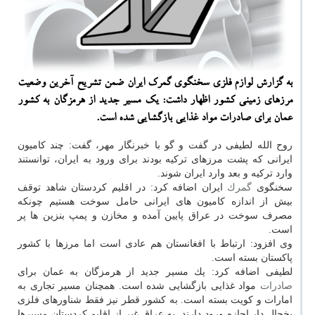
به گزارش لوازم فلزی سخنگوی گمرك ایران ضمن تشریح آخرین وضعیت
مرزهای زمینی كشور اظهار داشت: یك مسیر جدید از هرمزگان به كشور
عمان برای صادرات مواد غذایی بازگشایی شده است.
روح الله لطیفی در گفت و گو با خبرنگار مهر، گفت: چند كامیون
ایرانی كه پشت مرزهای تركیه بودند برای ورود به ایران، توانستند
وارد تركیه و بعد وارد ایران شوند.
سخنگوی
گمرك
ایران اضافه كرد: در اقلیم كردستان شاهد توقف
بیش از اندازه كامیون های ایرانی حامل سوخت هستیم چونكه
مصرف سوخت در عراق پایین آمده و مخازن و پمپ بنزین ها پر
است.
وی افزود: ارتباط با افغانستان هم عادی است اما مرزها با كشور
پاكستان بسته است.
لطیفی اضافه كرد: یك مسیر جدید از هرمزگان به عمان برای
صادرات
مواد غذایی بازگشایی شده است. همچنان مسیر تجاری به
امارات و كویت بسته است. به كشور قطر نیز فقط شناورهای فلزی
یخچال دار اجازه ورود دارند. به عراق غیر از اقلیم كردستان مسیرها