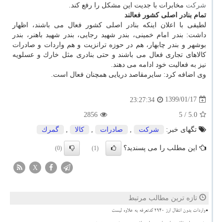
شركت
مخابرات با جدیت این مشكل را رفع كند.
تمام بنادر اصلی كشور فعالند
لطیفی با اعلان اینكه بنادر اصلی كشور فعال می باشند، اظهار
داشت: بندر امام خمینی، بندر شهید رجایی، بندر شهید باهنر، بندر
بوشهر و بندر چابهار، هم در حوزه ترانزیت و هم واردات و صادرات
كالاهای تجاری فعال می باشند و حتی بنادری مثل خارك و عسلویه
نیز به فعالیت خود ادامه می دهند.
وی اضافه كرد: سایرمقاصد دریایی همچنان فعال است.
1399/01/17
23:27:34
2856
/ 5
5.0
تگهای خبر:
شركت
,
صادرات
,
كالا
,
گمرك
این مطلب را می پسندید؟
(0)
(1)
X
تازه ترین مطالب مرتبط
واردات بدون انتقال ارز ۲۹۴۰ کدتعرفه به علاوه لیست