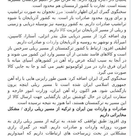
بسته است. تجارت با كشور ارمنستان هم محدود است.
سخنگوی گمرك ایران اظهار داشت:
مرز
نخجوان به صورت ترانشیپ
و برای ورود محدود صادرات باز است. به كشور آذربایجان با شیوه
ترانشیپ صادرات داریم. به كشور روسیه نیز بوسیله دریایی و زمینی
و ریلی از مسیر آذربایجان ترانزیت
كالا
داریم.
وی اضافه كرد: از مسیر دریایی مثل بندر انزلی، آستارا، كاسپین،
امیرآباد و نوشهر به روسیه و آذربایجان
واردات
و صادرات داریم.
لطیفی افزود: ارتباط با كشور تركمنستان از مسیر ریلی سرخس باز
است و كالاهای فاسد نشدنی از آن مسیر وارد این كشور می شوند و
در آنجا به سبب اینكه عرض راه آهن در كشورهای آسیای میانه با
ایران فرق دارد در مرز لوكوموتیو تغییر می كند و جا به جایی كالا
صورت می گیرد.
سخنگوی گمرك ایران اضافه كرد: همین طور رایزنی هایی با راه آهن
جمهوری اسلامی ایران شده است تا مسیر ریلی اینچه برون
بازگشایی شود. هم اكنون راه آهن ایران، وزارت امور خارجه و
سفارت ایران در حال كوشش برای بازگشایی جهت ارسال كالا از
این مسیر به تركمنستان هستند، اما هنوز به نتیجه نرسیده است.
صادرات و واردات بین ایران و تركیه از مسیر ریلی رازی / ‏‬مشكل
مخابراتی داریم
وی افزود: طبق توافقی كه شده، به تركیه از مسیر ریلی رازی به
صورت روزانه واردات و صادرات داریم. البته در گمرك رازی
مشكلاتی در بحث زیرساخت های ارتباطات داریم كه امیدواریم