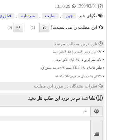
1399/02/01
13:50:29
تگهای خبر:
چین
,
سایت
,
سرمایه
,
فناوری
این مطلب را می پسندید؟
(0)
(1)
تازه ترین مطالب مرتبط
اعلام نرخ فروش بلیت پروازهای اربعین رسما
زنگ خطر گرانی در بازار لوازم یدکی خودرو
عطش تقاضا در بازار PET قیمتها ۱۴۶ درصد جهش کرد
۷۴۰ تن پت وارداتی در بورس کالا ارائه شد
نظرات بینندگان در مورد این مطلب
لطفا شما هم
در مورد این مطلب
نظر دهید