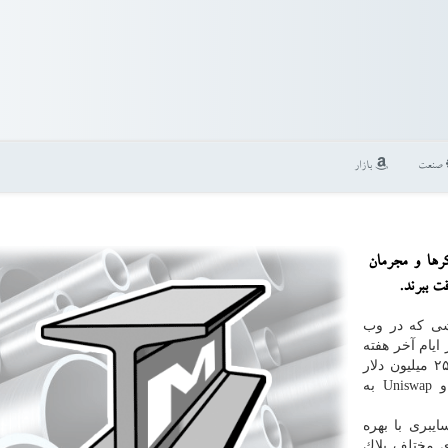
صنعت
بازار
رها و مجرمان
رشی كه در وب
یام آخر هفته
جاری میلادی یعنی شنبه و یكشنبه، در مجموع بیش از ۲۵ میلیون دلار
رمز ارز را از پلتفرم صرافی های معروف Uniswap و Uniswap به
یبری با بهره
ی مختلف بلاك