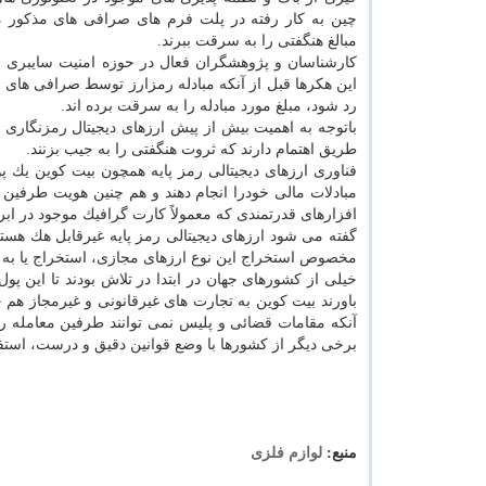
چین به كار رفته در پلت فرم های صرافی های مذكور 
مبالغ هنگفتی را به سرقت ببرند.
كارشناسان و پژوهشگران فعال در حوزه امنیت سایبری اعت
این هكرها قبل از آنكه مبادله رمزارز توسط صرافی های مر
رد شود، مبلغ مورد مبادله را به سرقت برده اند.
باتوجه به اهمیت بیش از پیش ارزهای دیجیتال رمزنگاری ش
طریق اهتمام دارند كه ثروت هنگفتی را به جیب بزنند.
فناوری ارزهای دیجیتالی رمز پایه همچون بیت كوین یك پ
مبادلات مالی خودرا انجام دهند و هم چنین هویت طرفین 
افزارهای قدرتمندی كه معمولاً كارت گرافیك موجود در ابر
گفته می شود ارزهای دیجیتالی رمز پایه غیرقابل هك هستن
مخصوص استخراج این نوع ارزهای مجازی، استخراج یا به ا
خیلی از كشورهای جهان در ابتدا در تلاش بودند تا این پول 
باورند بیت كوین به تجارت های غیرقانونی و غیرمجاز ه
آنكه مقامات قضائی و پلیس نمی توانند طرفین معامله ر
برخی دیگر از كشورها با وضع قوانین دقیق و درست، استفاده
منبع:
لوازم فلزی