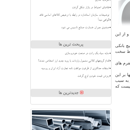
سرمایه گذاری
تقاضای احتیاط در بازار شکل گرفت
توضیحات سازمان استاندارد در رابطه با ترخیص کالاهای اساسی فاقد
گواهی مبدأ
صندوق جبران خسارت صنایع تاسیس می شود
و از این
پربحث ترین ها
چ بانكی
وسط سخت
سایه سیاه یک رانت در صنعت خودروسازی
کدام گروههای کالایی مشمول واردات با رویه جدید ارز اشخاص شدند؟
فرم های
استفاده حداکثری از ظرفیت موافقت نامه تجارت آزاد ایران و روسیه
ا بر این
ریزش قیمت خودرو اوج گرفت
 به سبب
لیست كه
جدیدترین ها