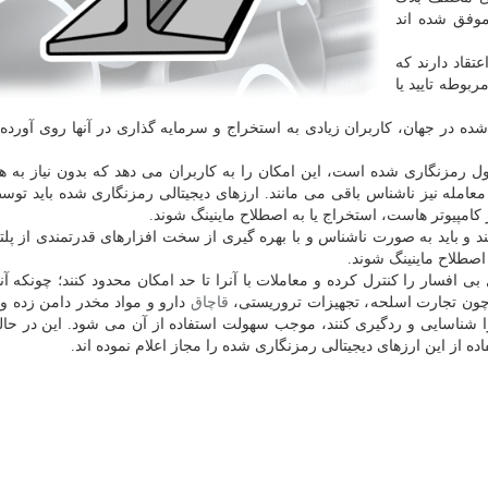
موفق شده اند
قاد دارند كه
بوطه تایید یا
ده در جهان، كاربران زیادی به استخراج و سرمایه گذاری در آنها روی آورده 
ول رمزنگاری شده است، این امكان را به كاربران می دهد كه بدون نیاز به هی
معامله نیز ناشناس باقی می مانند. ارزهای دیجیتالی رمزنگاری شده باید ت
 كامپیوتر هاست، استخراج یا به اصطلاح ماینینگ شوند.
د و باید به صورت ناشناس و با بهره گیری از سخت افزارهای قدرتمندی از پلت
صطلاح ماینینگ شوند.
بی افسار را كنترل كرده و معاملات با آنرا تا حد امكان محدود كنند؛ چونكه آنه
م چون تجارت اسلحه، تجهیزات تروریستی،
قاچاق
دارو و مواد مخدر دامن زده و
ا شناسایی و ردگیری كنند، موجب سهولت استفاده از آن می شود. این در حا
 از این ارزهای دیجیتالی رمزنگاری شده را مجاز اعلام نموده اند.