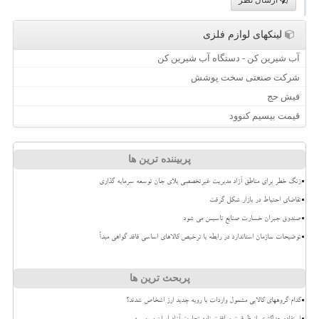
ارسال نظر
لینکهای لوازم فلزی
آب شیرین کن - دستگاه آب شیرین کن
شرکت صنعتی سخت پوشش
فیش حج
قیمت بیسیم کنوود
پربیننده ترین ها
زنگ خطر برای مناطق آزاد مدیریت غیرتخصصی بلای جان توسعه سرمایه گذاری
تقاضای احتیاط در بازار شکل گرفت
صندوق جبران خسارت صنایع تاسیس می شود
توضیحات سازمان استاندارد در رابطه با ترخیص کالاهای اساسی فاقد گواهی مبدأ
پربحث ترین ها
کدام گروههای کالایی مشمول واردات با رویه جدید ارز اشخاص شدند؟