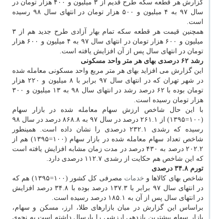
گزارش هر قطعه سکه طرح قدیم از ۳ میلیون و ۴۰۰ هزار تومان در
سال ۹۷ به ۴ میلیون و ۵۰۰ هزار تومان در انتهای سال ۹۸ رسیده
است.
همچنین قیمت هر قطعه سکه تمام بهار آزادی طرح جدید هم از ۳
میلیون و ۶۰۰ هزار تومان در انتهای سال ۹۷ به ۴ میلیون و ۶۰۰ هزار
تومان در انتهای سال پس از آن افزایش یافته است.
رشد ۶۲ درصدی بهای هر متر واحد مسکونی
این گزارش می افزاید بهای هر متر مربع واحد مسکونی معامله شده
در شهر تهران که در انتهای سال ۹۷ برابر با ۸ میلیون و ۲۲۰ هزار
تومان بوده با ۶۲ درصد رشد در انتهای سال ۹۸ به ۱۳ میلیون و ۳۰۰
هزار تومان رسیده است.
با این حال شاخص ارزش سهام معامله شده در بازار سهام
(۱۰۰=۱۳۹۵) از ۲۶۱.۱ درصد در سال ۹۷ به ۸۶۸.۸ درصد در سال ۹۸
رسیده که رشدی ۲۳۲.۱ درصدی را نشان داده است. همینطور
شاخص تعداد سهام معامله شده در بازار سهام (۱۰۰=۱۳۹۵) هم از
۲۰۲.۲ درصد به ۴۳۰ درصد در مدت زمان مشابه افزایش یافته است
که این شاخص هم حکایت از رشدی ۱۱۲.۷ درصدی دارد.
تورم ۳۴.۸ درصدی
شاخص بهای کالاها و
خدمات
مصرفی کل کشور (۱۰۰=۱۳۹۵) هم که
در انتهای سال ۹۷ برابر با ۱۳۷.۳ درصد بوده با ۳۴.۸ درصد افزایش
در انتهای سال پس از آن به ۱۸۵.۱ درصد رسیده است.
براساس این گزارش در میان بازارهای طلا، ارز، مسکن و سهام،
بازار سهام بیشترین بازدهی ارزشی را پارسال داشته است به نحوی