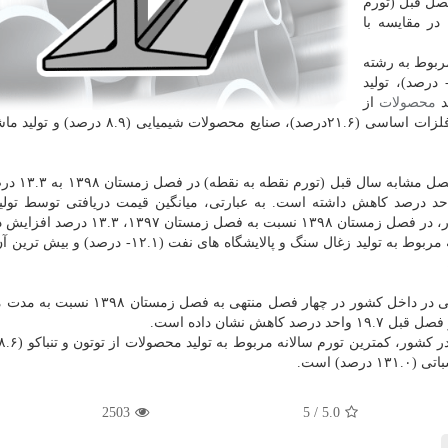
صل قبل (تورم
 درصد رسید که در مقایسه با
ربوط به رشته
۶.۹- درصد)، تولید
محصولات
از
توتون و تنباکو (۰.۰) و بیش ترین آن به ترتیب مربوط به فلزات اساسی (۲۱.۶درصد)، صنایع محصو
تغییرات شاخص قیمت تولیدکننده بخش 
 مقایسه با همین اطلاع در در فصل قبل، ۱۳.۷ واحد درصد کاهش داشته است. به عبارتی، میانگین قیمت دریافتی توسط 
ان ۱۳۹۷، ۱۳.۳ درصد افزایش دارد.
در بخش های مختلف صنعتی، کمترین تورم نقطه به نقطه مربوط به تولید زغال سنگ و پالایشگاه های ن
تغییرات میانگین شاخص قیمت تولیدکننده محصولات صنعتی در داخل کشور در چهار فصل منت
د) است.
2503
/ 5
5.0