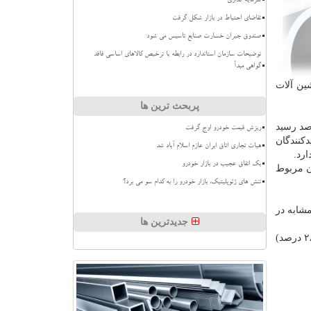
سرمایه گذاری
تقاضای احتیاط در بازار شکل گرفت
صندوق جبران خسارت صنایع تاسیس می شود
توضیحات سازمان استاندارد در رابطه با ترخیص کالاهای اساسی فاقد
گواهی مبدأ
لات شیمیایی (۸.۹ درصد) و تولید ماشین آلات
پربحث ترین ها
صنعت نسبت به فصل مشابه سال قبل (تورم نقطه به نقطه) در فصل زمستان ۱۳۹۸ به ۱۳.۳ درصد رسید
ریزش قیمت خودرو اوج گرفت
تولیدکنندگان
هیات تجاری اتاق ایران عازم اسلام آباد شد
بک اتفاق عجیب در بازار خودرو
فت (۱۲.۱- درصد) و بیش ترین آن مربوط
تنش های ژئوپلیتیک، بازار خودرو را به کدام سو می برد؟
هی به فصل زمستان ۱۳۹۸ نسبت به مدت مشابه در
جدیدترین ها
در فصل مورد بررسی، در بین بخش های مختلف صنعتی در کشور، کمترین تورم سالانه مربوط به تولید محصولات از توتون و تنباکو (۲۸.۶ درصد)