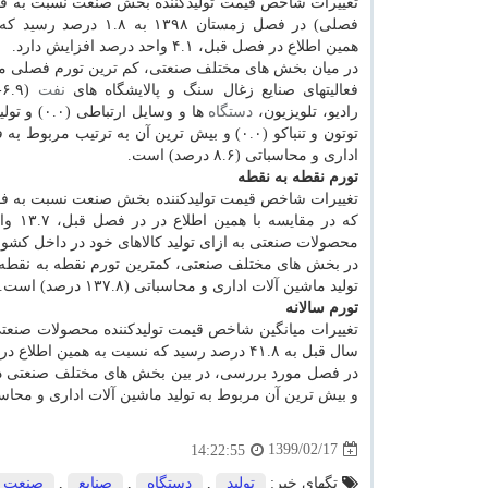
تغییرات شاخص قیمت تولیدکننده بخش صنعت نسبت به ف
فصلی) در فصل زمستان ۱۳۹۸ به ۱.۸
همین اطلاع در فصل قبل، ۴.۱ واحد درصد افزایش دارد.
در میان بخش های مختلف صنعتی، کم ترین تورم فصلی م
فعالیتهای صنایع زغال سنگ و پالایشگاه های
نفت
(
رادیو، تلویزیون،
دستگاه
ها و وسایل ارتباطی (۰.۰) و تولید
اداری و محاسباتی (۸.۶ درصد) است.
تورم نقطه به نقطه
که در
محصولات صنعتی به ازای تولید کالاهای خود در داخل کشور، در فصل زمستان ۱۳۹۸ نسبت به فصل زمست
تولید ماشین آلات اداری و محاسباتی (۱۳۷.۸ درصد) است.
تورم سالانه
سال قبل به ۴۱.۸ درصد رسید که نسبت به همین اطلاع در فصل قبل ۱۹.۷ واحد درصد کاهش نشان داده است.
و بیش ترین آن مربوط به تولید ماشین آلات اداری و محاسباتی (۱۳۱.۰ درص
1399/02/17
14:22:55
تگهای خبر:
تولید
,
دستگاه
,
صنایع
,
صنعت