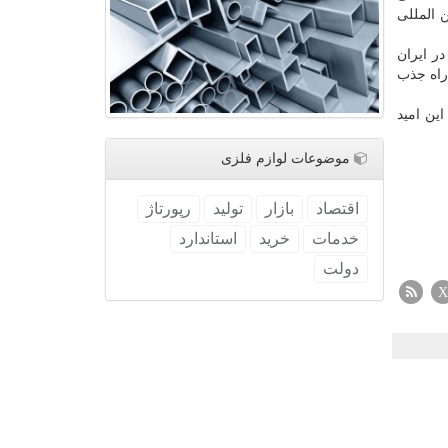
 المللی
ر ایران
در راه جذب
ین امید
موضوعات لوازم فلزی
اقتصاد
بازار
تولید
رپورتاژ
خدمات
خرید
استاندارد
دولت
X