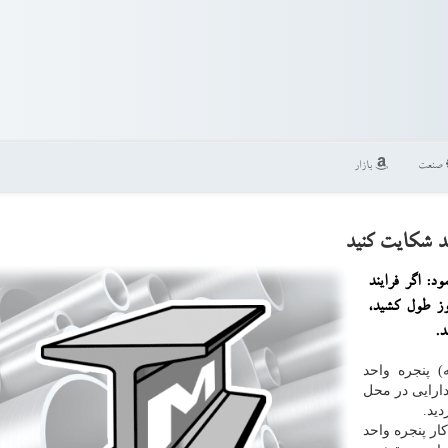
صنعت
بازار
د: اگر فرایند
ز طول كشید،
) پنجره واحد
ارایی در محل
دید.
کار پنجره واحد