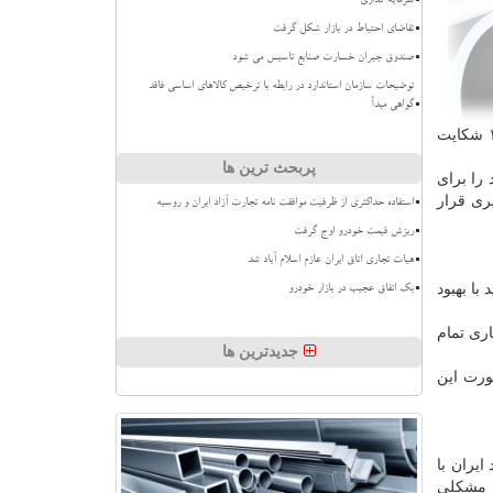
سرمایه گذاری
تقاضای احتیاط در بازار شکل گرفت
صندوق جبران خسارت صنایع تاسیس می شود
توضیحات سازمان استاندارد در رابطه با ترخیص کالاهای اساسی فاقد
گواهی مبدأ
وی افزود: از این پس اگر فرایند صدور مجوز کسب وکار هر فعال اقتصادی، بیشتر از سه روز طول کشید، باید به سامانه شماره ۱۸۶۶ شکایت
پربحث ترین ها
را برای
ری قرار
استفاده حداکثری از ظرفیت موافقت نامه تجارت آزاد ایران و روسیه
ریزش قیمت خودرو اوج گرفت
هیات تجاری اتاق ایران عازم اسلام آباد شد
با بهبود
بک اتفاق عجیب در بازار خودرو
ری تمام
جدیدترین ها
صورت این
ایران با
ا مشکلی