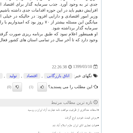
جدی تر به وجود آورد. جذب سرمایه گذار برای اقتصاد ا
افزایش دهیم باید در این حوزه اقدامات جدی داشته باشیم.
وزیر امور اقتصادی و دارایی افزود: در حالیکه در خیلی 
میانگین این مسئله بیشتر از ۷۰ رو
سرمایه گذار برداشته شود.
او همینطور اعلام نمود که طبق برنامه ریزی صورت گرفته
وجود دارد که تا آخر سال در تمامی استان های کشور فعال
1399/03/10
22:26:38
تگهای خبر:
اتاق بازرگانی
,
اقتصاد
,
تولید
,
این مطلب را می پسندید؟
(0)
(1)
تازه ترین مطالب مرتبط
استفاده حداکثری از ظرفیت موافقت نامه تجارت آزاد ایران و روسیه
ریزش قیمت خودرو اوج گرفت
هیات تجاری اتاق ایران عازم اسلام آباد شد