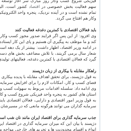
فیزیکی شروع کسب وکار روز مبارک سر آغاز توسعه د
سهم فعالیت بخش خصوصی در
اقتصاد
کشور است، البته
تمام نشده است و در آینده نزدیک، پنجره واحد الکترون
وکار هم افتتاح می گردد.
باید فعالان اقتصادی با کمترین دغدغه فعالیت کنند
کند و ما موظف به پیگیری آن هستیم و پای این کار ایستاده 
در ادامه وزیر اقتصاد، اظهار داشت: بیشتر از یک دهه ا
شعار سال برمی گزینند، با تلاش مضاعف بخش های دست ا
گیرد که فعالان اقتصادی با کمترین دغدغه، فعالیتهای تولید
راهکار مقابله با بیکاری از زبان دژپسند
به قول دژپسند، برای تحقق اهداف مقابله با پدیده بیکاری و
فضای کسب و کار، امکانات لازم را برای افزایش سرمایه گ
وی ادامه داد: سلسله اقدامات مربوط به سهولت کسب وکار 
استان های کشور به پنجره واحد فیزیکی شروع کسب و کار
به قول وزیر امور اقتصادی و دارایی، فعالان اقتصادی بای
سرمایه گذاران می توانند هرگونه مانعی که در مسیرشان ب
جذب سرمایه گذاری برای اقتصاد ایران مانند نان شب اس
دژپسند با بیان این که میزان سرمایه گذاری در اقتصاد ای
انواع و اقسام محدودیت ها و تحریم های خارجی مواجه 