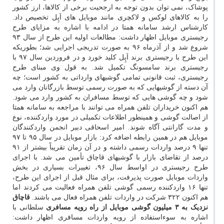
پوشاک، نمی توان بدون توجه به ارجحیت برخی از کالاها، ارز کشور
را به کالاهای لوکس و لاکچری مانند موبایل های اَپِل تخصیص داد.
کارشناس ارشد سامانه همتا در ادامه با اشاره به مزایای طرح
رجیستری موبایل اظهار داشت: مطالعات اولیه این طرح از سال ۹۳
شروع شد و از آذرماه ۹۶ به صورت تدریجی اجرایی شد؛ بطوریکه
این طرح با رجیستری برند اَپِل کلید خورد و در فروردین سال ۹۷ با
رجیستری برند سامسونگ تکمیل شد. به قول وی مبنای طرح
رجیستری، ثبت قانونی تمامی گوشیهای وارداتی به کشور است؛ چه
آن دسته از گوشیهایی که به صورت رسمی توسط بازرگانان وارد می
شود و چه گوشی ‎هایی که توسط مسافران به کشور وارد می شود.
هم اکنون خریداران تلفن همراه می ‎توانند با مراجعه به سامانه همتا
از اصالت گوشی و همینطور اطلاعات تکمیلی در مورد واردکننده، نوع
و مدت گارانتی آگاه شوند. امیر اسحاقی دبیر انجمن واردکنندگان
موبایل هم در همین رابطه اضافه کرد: بازار موبایل در سال ۹۵ تا ۹۷
تنها ۹ درصد واردات رسمی داشته و در آن زمان تقریباً بیشتر از ۹۱
درصد از تقاضای بازار با گوشیهای قاچاق تأمین می شد. با اجرای
طرح رجیستری در اواسط سال ۹۶، تغییرات بسیاری در بخش
واردات موبایل صورت پذیرفت، برای مثال قبل از اجرای این طرح،
تنها ۱۶ واردکننده رسمی گوشی تلفن همراه فعالیت می کردند اما
هم اکنون ۳۲۲ شرکت در واردات تلفن همراه فعال می باشند.
قاچاق
نزدیک به ۳ میلیون گوشی موبایل از راه رویه مسافری
سلطانی با
اشاره به سوءاستفاده از رویه واردات مسافری اظهار داشت: