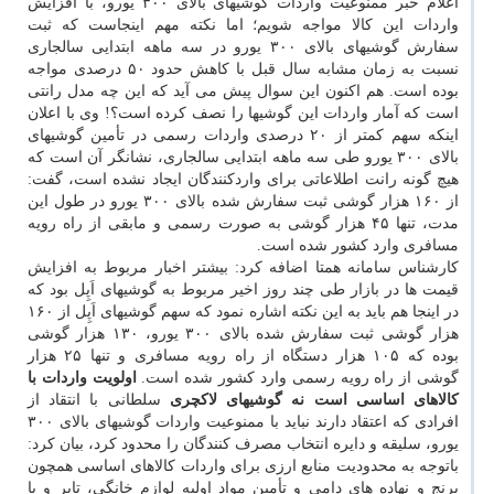
اعلام خبر ممنوعیت واردات گوشیهای بالای ۳۰۰ یورو، با افزایش
واردات این کالا مواجه شویم؛ اما نکته مهم اینجاست که ثبت
سفارش گوشیهای بالای ۳۰۰ یورو در سه ماهه ابتدایی سالجاری
نسبت به زمان مشابه سال قبل با کاهش حدود ۵۰ درصدی مواجه
بوده است. هم اکنون این سوال پیش می آید که این چه مدل رانتی
است که آمار واردات این گوشیها را نصف کرده است؟! وی با اعلان
اینکه سهم کمتر از ۲۰ درصدی واردات رسمی در تأمین گوشیهای
بالای ۳۰۰ یورو طی سه ماهه ابتدایی سالجاری، نشانگر آن است که
هیچ گونه رانت اطلاعاتی برای واردکنندگان ایجاد نشده است، گفت:
از ۱۶۰ هزار گوشی ثبت سفارش شده بالای ۳۰۰ یورو در طول این
مدت، تنها ۴۵ هزار گوشی به صورت رسمی و مابقی از راه رویه
مسافری وارد کشور شده است.
کارشناس سامانه همتا اضافه کرد: بیشتر اخبار مربوط به افزایش
قیمت ‎ها در بازار طی چند روز اخیر مربوط به گوشیهای اَپِل بود که
در اینجا هم باید به این نکته اشاره نمود که سهم گوشیهای اَپِل از ۱۶۰
هزار گوشی ثبت سفارش شده بالای ۳۰۰ یورو، ۱۳۰ هزار گوشی
بوده که ۱۰۵ هزار دستگاه از راه رویه مسافری و تنها ۲۵ هزار
گوشی از راه رویه رسمی وارد کشور شده است.
اولویت واردات با
کالاهای اساسی است نه گوشیهای لاکچری
سلطانی با انتقاد از
افرادی که اعتقاد دارند نباید با ممنوعیت واردات گوشیهای بالای ۳۰۰
یورو، سلیقه و دایره انتخاب مصرف کنندگان را محدود کرد، بیان کرد:
باتوجه به محدودیت منابع ارزی برای واردات کالاهای اساسی همچون
برنج و نهاده های دامی و تأمین مواد اولیه لوازم خانگی، تایر و یا