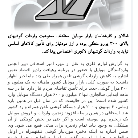
فعالان و كارشناسان بازار موبایل معتقدند، ممنوعیت واردات گوشیهای
بالای ۳۰۰ یورو منطقی بوده و ارز مودنیاز برای تأمین كالاهای اساسی
نباید به واردات گوشیهای لاكچری اختصاص پیدا كند.
به گزارش لوازم فلزی به نقل از مهر، امیر اسحاقی دبیر انجمن
واردکنندگان موبایل با حضور در برنامه رهیافت رادیو
اقتصاد
ضمن
اشاره به کاهش واردات گوشی تلفن همراه طی چند ماه اخیر اظهار
داشت: به صورت کلی،
بازار
موبایل کشور ماهیانه به یک میلیون و
۲۰۰ هزار گوشی جدید برای تأمین تقاضای مردم نیاز دارد اما در سه
ماهه ابتدایی سالجاری تنها ۲ میلیون و ۶۰۰ هزار
دستگاه
موبایل وارد
کشور شده است؛ این در حالیست که در سال قبل در همین بازه
زمانی، ۳ میلیون و ۲۰۰ هزار دستگاه گوشی تلفن همراه وارد کشور
شد. اسحاقی در همین رابطه افزود: زنجیره واردات و فروش موبایل
یک زنجیره بهم پیوسته است و اگر حتی در بخش کوچکی از آن
مشکلی به وجود بیاید تمام زنجیره برای مدتی قطع می شود. وی
ضمن اشاره به اینکه ذخیره موردنیاز گوشی تلفن‎همراه در اوایل
سالجاری در حال اتمام بود، گفت: در اوایل سالجاری و بعد از شیوع