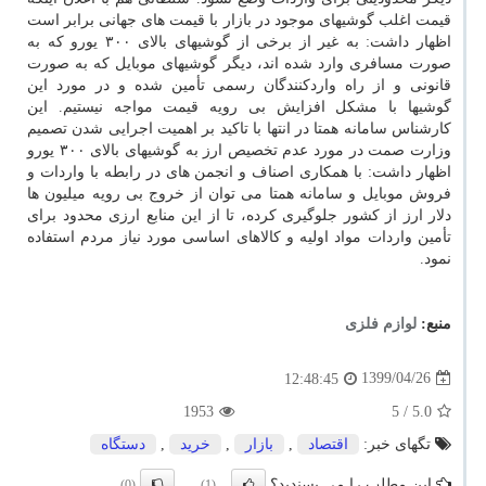
قیمت اغلب گوشیهای موجود در بازار با قیمت های جهانی برابر است
اظهار داشت: به غیر از برخی از گوشیهای بالای ۳۰۰ یورو که به
صورت مسافری وارد شده اند، دیگر گوشیهای موبایل که به صورت
قانونی و از راه واردکنندگان رسمی تأمین شده و در مورد این
گوشیها با مشکل افزایش بی رویه قیمت مواجه نیستیم. این
کارشناس سامانه همتا در انتها با تاکید بر اهمیت اجرایی شدن تصمیم
وزارت صمت در مورد عدم تخصیص ارز به گوشیهای بالای ۳۰۰ یورو
اظهار داشت: با همکاری اصناف و انجمن های در رابطه با واردات و
فروش موبایل و سامانه همتا می توان از خروج بی رویه میلیون ها
دلار ارز از کشور جلوگیری کرده، تا از این منابع ارزی محدود برای
تأمین واردات مواد اولیه و کالاهای اساسی مورد نیاز مردم استفاده
نمود.
منبع:
لوازم فلزی
1399/04/26
12:48:45
1953
/ 5
5.0
تگهای خبر:
اقتصاد
,
بازار
,
خرید
,
دستگاه
این مطلب را می پسندید؟
(0)
(1)