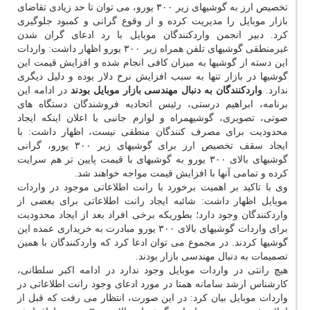
تخصیص ارز به گوشیهای زیر ۳۰۰ یورو، می توان تا حد زیادی تقاضای
بازار موبایل را مدیریت کرده و از وقوع گرانی و کمبود جلوگیری
کرد. دبیر انجمن واردکنندگان موبایل با رد ادعای گران شدن
غیرمنطقی گوشیهای تلفن همراه زیر ۳۰۰ یورو اظهار داشت: واردات
این دسته از گوشیها به میزان کافی انجام شده و افزایش قیمت این
گوشیها در بازار تنها به سبب افزایش نرخ دلار بوده و دلیل دیگری
ندارد.
واردکنندگان به دنبال مهندسی بازار موبایل بودند
در ادامه این
برنامه، ابراهیم درستی، رئیس اتحادیه فروشندگان دستگاه های
صوتی، تصویری، گوشی‎همراه و لوازم جانبی با اعلان اینکه ایجاد
محدودیت برای مصرف‎ کنندگان منطقی نیست، اظهار داشت: با
ایجاد سقف تخصیص ارز برای گوشیهای زیر ۳۰۰ یورو، گرانی
گوشیهای بالای ۳۰۰ یورو به گوشیهای با قیمت پایین تر هم سرایت
کرده و تمامی آنها با افزایش قیمت مواجه خواهند شد.
وی با تاکید بر اهمیت برخورد با رانت اطلاعاتی موجود در واردات
موبایل اظهار داشت: شائبه ایجاد رانت اطلاعاتی برای بعضی از
واردکنندگان وجود دارد؛ بطوریکه برخی افراد بعد از ایجاد محدودیت
برای واردات گوشیهای بالای ۳۰۰ یورو مبادرت به خریداری عمده این
گوشیها کردند. در مجموع می توان ادعا کرد که واردکنندگان با همین
تصمیمات به دنبال مهندسی بازار بودند.
هیچ رانتی در واردات موبایل وجود ندارد در ادامه اکبر سلطانی،
کارشناس ارشد سامانه همتا در مورد ادعای وجود رانت اطلاعاتی در
واردات موبایل بیان کرد: در این صورت، انتظار می رفت که قبل از