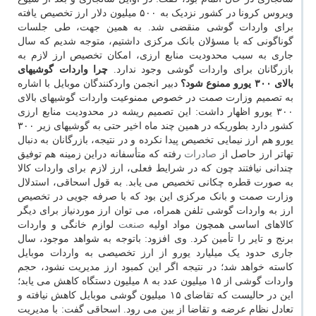
ویروس کرونا در کشور نزدیک به ۵۰۰ میلیون دلار ارز تخصیص یافته
برای واردات گوشی منقضی شد. به همین جهت، طی جلسات
گوناگونی که با مسؤلان بانک مرکزی داشتیم، متوجه شدیم که سال
جاری به سبب محدودیت منابع ارزی، امکان تخصیص ارز لازم به
بازرگانان برای واردات گوشی وجود ندارد.
چرا واردات گوشیهای
بالای ۳۰۰ یورو ممنوع شود؟
دبیر انجمن واردکنندگان موبایل با اشاره
به تصمیم وزارت صمت در خصوص ممنوعیت واردات گوشیهای بالای
۳۰۰ یورو اظهار داشت: این تصمیم ریشه در محدودیت منابع ارزی
کشور دارد بطوریکه در همین چند ماه اخیر حتی به گوشیهای زیر ۳۰۰
یورو هم ارز نیمایی تخصیص پیدا نکرده و در نتیجه، بازرگانان به دنبال
تهاتر ارز حاصل از
صادرات
رفته که متأسفانه دراین زمینه هم توفیق
چندانی نیافتند چون که در شرایط فعلی، ارز لازم برای واردات کالا
به صورت قطره چکانی تخصیص می یابد. به قول اسحاقی، استدلال
وزارت صمت و بانک مرکزی این بود که با صرفه جویی در تخصیص
ارز به واردات گوشی تلفن همراه، می توان ارز موردنیاز برای دیگر
کالاهای اساسی همچون مواد اولیه
صنعت
لوازم خانگی و واردات
برنج و تایر را تأمین کرد. وی افزود: باتوجه به شواهد موجود، سال
جاری حدود یک میلیارد یورو از ارز تخصیصی به واردات موبایل
کاسته خواهد شد؛ در نتیجه اگر این کمبود ارز مدیریت نشود، حجم
واردات گوشی از ۱۵ میلیون عدد به ۸ میلیون دستگاه کاهش می یابد؛
این در حالیست که تقاضای ۱۵ میلیون گوشی موبایل کاهش نیافته و
تعادل نظام عرضه و تقاضا از بین می رود. اسحاقی گفت: با مدیریت