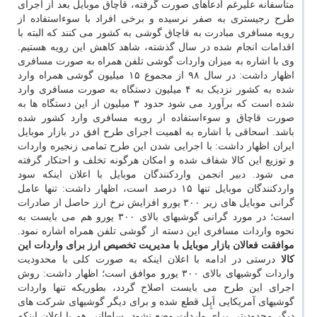
متأسفانه علیرغم ادعاهای صورت گرفته، قاچاق موبایل بعد از اجرای
طرح رجیستری به صفر نرسیده و برخی افراد با سوءاستفاده از
رویه مسافری مبادرت به قاچاق گوشی به کشور می کنند که البته با
اقدامات انجام شده در سال گذشته، شاهد کاهش این رویه هستیم.
وی با اشاره به میزان واردات گوشی تلفن همراه به صورت مسافری
اظهار داشت: در سال ۹۸ از مجموع ۱۵ میلیون گوشی همراه وارد
شده به کشور نزدیک به ۴ میلیون دستگاه به صورت مسافری وارد
شده است که برآورد می شود حدود ۳ میلیون از این دستگاه ها به
صورت قاچاق و سوءاستفاده از رویه مسافری وارد کشور شده
باشد. اسحاقی با اشاره به اهمیت اجرای طرح افق در بازار موبایل
ایران اظهار داشت: با اجرایی شدن این طرح تمامی زنجیره واردات
و توزیع این کالا شفاف شده و امکان هرگونه تخلف و احتکار گرفته
می شود. دبیر انجمن واردکنندگان موبایل با اعلان اینکه سود
واردکنندگان موبایل تنها ۱۵ درصد است، اظهار داشت: تنها عامل
گرانی موبایل های زیر ۳۰۰ یورو افزایش نرخ ارز حاصل از صادرات
است؛ در مورد گرانی گوشیهای بالای ۳۰۰ یورو هم می بایست به
نحوه واردات مسافری این دسته از گوشی تلفن همراه اشاره نمود.
موافقت فعالان بازار موبایل با مدیریت تخصیص ارز برای واردات این
کالا
درستی در ادامه با اعلان اینکه به صورت کلی با محدودیت
واردات گوشیهای بالای ۳۰۰ یورو موافق است؛ اظهار داشت: روش
اجرای این طرح می بایست اصلاح گردد، بطوریکه تنها واردات
گوشیهای آمریکایی اَپِل قطع شده و برای دیگر گوشیهای شرکت های
دیگر محدودیتی برای واردات وضع نشود. سلطانی هم با اعلان اینکه