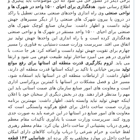
برخی دیگر در کشور حل می شود که این موضوعات باید پیگیری و
اطلاع رسانی شود.
هدفگذاری برای احیای ۱۵۰۰ واحد در شهرک ها و
نواحی صنعتی
وی راه اندازی واحدهای صنعتی معدنی تعطیل یا راکد
در درون یا بیرون شهرک های صنعتی را از دیگر مسیرهای جهش
تولید دانست و اظهار داشت: سازمان صنایع کوچک شهرک های
صنعتی برای احیای ۱۵۰۰ واحد مستقر در شهرک ها و نواحی صنعتی
هدفگذاری کرده است و با راه اندازی این واحدها جهش تولید نیز
اتفاق می افتد. سرپرست وزارت صمت دستیابی به فناوری را مسیر
چهارم برای تقویت جهش تولید دانست و اضافه کرد: هر جا
صنعت
با
فناوری در هم می آمیزد ساختار تولید طبیعت عوض می شود و ارتقا
می یابد.
لزوم بکارگیری قدرت منطقه ای استانها برای رفع موانع
تولید
مدرس خیابانی با تاکید بر اینکه استانها قدرت منطقه ای دارند،
اظهار داشت: از ارتباطات منطقه ای در استانها باید استفاده شود،
مسیر حل و فصل مشکلات در استانها با کمترین بروکراسی اداری
است و معاونت های امور صنایع سازمان های صمت استانی باید این
مهم را مدنظر قرار دهند. وی در بخش دیگری از سخنان خود با اعلان
اینکه جهش تولید نباید وابسته باشد، اظهار داشت: مهمترین برنامه
وزارت صمت ساخت داخل برای قطع هرگونه وابستگی است که
معاونت های امور صنایع در استانها در این عرصه باید به صورت جدی
ورود کنند. سرپرست وزارت صمت با یادآوری تأکیدات مقام معظم
رهبری درباب پشتیبانی از ساخت داخل بیان کرد: مقام معظم رهبری
لفظ خیانت و حرام شرعی را درباب واردات کالاهای دارای امکان
ساخت داخل در موارد مختلفی به کار برده اند.
شناسایی ۱۴۳ قطعه