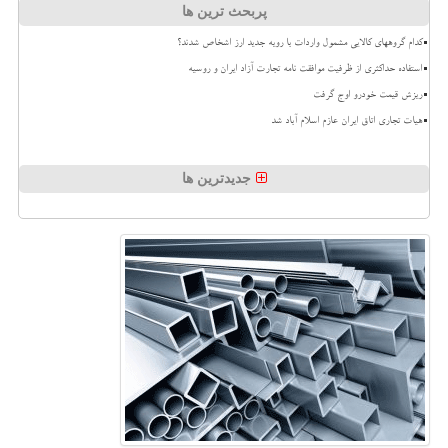
پربحث ترین ها
کدام گروههای کالایی مشمول واردات با رویه جدید ارز اشخاص شدند؟
استفاده حداکثری از ظرفیت موافقت نامه تجارت آزاد ایران و روسیه
ریزش قیمت خودرو اوج گرفت
هیات تجاری اتاق ایران عازم اسلام آباد شد
جدیدترین ها