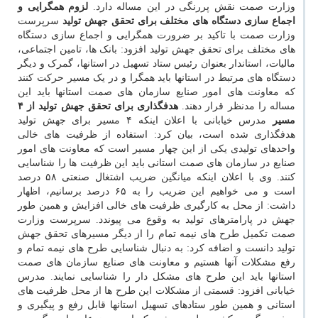
وزارت صمت نقش پررنگی در این مساله دارد.
لزوم همگرایی و
اجماع سازی دستگاه های مختلف برای تحقق جهش تولید
سرپرست
وزارت صمت با تاکید بر ضرورت همگرایی و اجماع سازی دستگاه
های مختلف برای تحقق جهش تولید افزود: بانک ها، تامین اجتماعی،
مالیات، استاندار بعنوان رئیس ستاد تسهیل در استانها، گمرک و دیگر
دستگاه های مرتبط در استانها باید همگرا و در یک مسیر حرکت کنند
که معاونت های امور صنایع سازمان های صمت استانها باید این
مساله را مدنظر قرار دهند.
هدفگذاری برای تحقق جهش تولید از ۴
مسیر
مدرس خیابانی با اعلان اینکه ۴ مسیر برای جهش تولید
هدفگذاری شده است، بیان کرد: استفاده از ظرفیت های خالی
واحدهای تولیدی یکی از این چهار مسیر است که معاونت های امور
صنایع در سازمان های صمت استانی باید این ظرفیت ها را شناسایی
کنند. وی با اعلان اینکه میانگین ضریب اشتغال صنعتی ۵۸ درصد
است و می خواهیم این ضریب را به ۶۵ درصد برسانیم، اظهار
داشت: از محل به کارگیری ظرفیت های خالی افزایش و همین طور
جهش در پارامترهای تولید به وقوع می پیوندد. سرپرست وزارت
صمت تکمیل طرح های نیمه تمام را از دیگر مسیرهای تحقق جهش
تولید دانست و اضافه کرد: به دنبال شناسایی طرح های نیمه تمام و
رفع مشکلات آنها هستیم و معاونت های صنایع سازمان های صمت
استانها باید این طرح های مشکل دار را شناسایی نمایند. مدرس
خیابانی افزود: قسمتی از مشکلات این طرح ها از محل ظرفیت های
استانی و همین طور ستادهای تسهیل استانها قابل رفع و پیگیری و