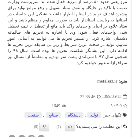
مرز یعنی حدود ۸۰ درصد از مرزها فعال شده اند. سرپرست وزارت
صمت با تاکید بر جایگاه و نقش ستاد تسهیل و رفع موانع تولید برای
پیشبرد اهداف تولید در استانها اظهار داشت: تشکیل این جلسات در
استانها به ریاست استاندار باید به صورت مداوم و منظم باشد و این
ستاد علاوه بر احیای واحدهای راکد باید مانع از تعطیل یا نیمه تعطیل
شدن واحدهای فعال شود.
وی با اشاره به تحریم های ظالمانه
دشمنان اشاره کرد: از مسیر تحریم ها می توانیم به آسانی عبور
نماییم، تولید در سخت ترین شرایط و زیر بی سابقه ترین تحریم ها
ادامه دارد، این نشانگر شکست تحریم ها بوده است. سال ۹۸ را
همچون سال ۹۷ با سربلندی پشت سر نهادیم و مطمئناً از امسال نیز
سرافرازانه عبور خواهیم کرد.
منبع:
metalsaz.ir
1399/05/13
22:35:46
1649
/ 5
5.0
تگهای خبر:
تولید
,
دستگاه
,
صنایع
,
صنعت
این مطلب را می پسندید؟
(0)
(1)