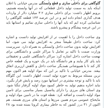
گلوگاهی برای داخلی سازی و قطع وابستگی
مدرس خیابانی با اعلان
اینکه باید به سمت تولید داخل قطعاتی که در آنها وابسته هستیم،
برویم اظهار داشت: برای داخلی سازی ۳.۲ میلیارد دلار از واردات
هدف گذاری انجام داده ایم و در این عرصه ۱۴۳ قطعه گلوگاهی را
شناسایی کرده ایم که باید آنها را داخلی سازی نمائیم و استانها باید
در این عرصه پیشگام و پیشرو باشند.
وی ساخت داخل را با اهمیت تر از افزایش تولید دانست و اشاره
کرد: ساخت داخل طبیعتاً منجر به افزایش تولید می شود، اما
افزایش تولید بدون ساخت داخل وابستگی به همراه دارد. سرپرست
وزارت صمت با تاکید بر تعامل با مراکز علمی و دانشگاهی برای
نهضت ساخت داخل اشاره کرد: مراکز دانشگاهی علمی و تحقیقاتی
باید پای کار بیایند و هر دانشگاه باید در یک حوزه و یک قطعه خاص
کار کند تا با همپوشانی همدیگر ساخت داخل و کاهش ارزبری اتفاق
بیفتد. مدرس خیابانی با تاکید بر این که مواد اولیه هم اکنون مهم
ترین مسئله مربوط به حوزه تولید است، اظهار داشت: این گلوگاه
باید با تاکید و توجه بیشتری در استانها مورد رصد و پایش قرار بگیرد،
نباید اجازه بدهیم تولید به خاطر کمبود مواد اولیه گرفتار تنگنا شود.
وی استان های مرزی را دارای پتانسیل بسیار مناسبی برای تامین
مواد اولیه دانست و اضافه کرد: نقطه قوت ما در تامین مواد اولیه و
مایحتاج عمومی مردم همین مرزها و استان های مرزی هستند، هم
اکنون از ۳۱
مرز
کشور که به خاطر بیماری کرونا بسته شده بود ۲۸