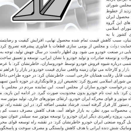
 مجلس شورای
ازدید از خطوط
 محصول ایران
های این گروه
شورای اسلامی
کشور با به
نیان، سبب کاهش قیمت تمام شده محصول نهایی، افزایش کیفیت و رضایتمن
حمایت
دولت
و مجلس از بومی سازی قطعات با فناوری پیشرفته تصریح کرد 
ایی در صنعت خودرو می شود. وی اظهار داشت: در سال جهش تولید، توجه به 
ولات و توسعه صادرات و تولید خودرو با نشان ایرانی، توسعه و تعمیق ساخت 
ی درباره شیوه فروش خودرو توسط خودروسازان، خاطرنشان کرد: با عرض
بازار
و کارخانه می توان زمینه واقعی سازی قیمت خودرو در بازار را فراهم نم
یفیت قابل رقابت همتایان خارجی است، خاطرنشان کرد: در حوزه طراحی داخ
شورای اسلامی تصریح کرد: تخصیص ارز و قانونگذاری در حوزه تأمین تسهیلا
 درخواست خودرو سازان از مجلس است. این نماینده مردم در مجلس با ا
رد: باید ثبت نام خودرو بدون محدودیت صورت گیرد. در ادامه این بازید، م
 موتور و قوای محرکه ایران خودرو، ارتقای موتورهای جاری، تولید موتور سه 
ستور کار قرار گرفته است. فرشاد مقیمی اضافه کرد: در این نقشه راه، تولی
وی محصولات مورد نظر، به بازار خواهد آمد، هدف کاهش مصرف دست کم ی
د شد. مقیمی، پروژه راهبردی دیگر ایران خودرو را توسعه موتور سه سیلندر عنوان نمود
عامل گروه صنعتی ایران خودرو خاطرنشان کرد: در نقشه راه توسعه قوای محرک
توماتیک شش دنده ایرانی با هدف کاهش وابستگی و مصرف سوخت و پاسخگویی 