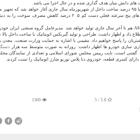
های دانش بنیان هدف گذاری شده و در حال اجرا می باشد.
وی تصریح کرد: تولید انبوه گیربکس شش سرعته دستی با ۹۵ درصد ساخت داخل از شهریورماه سال جاری آغاز خواهد شد که ت
ایران خودرو به این نوع گیربکس در مقایسه با گیربکس های پنج سرعته فعلی دست کم ۵. ۲ درصد کاهش مصرف س
مقیمی تصریح کرد: نمونه اولیه گیربکس نیمه اتوماتیک AMT هم تا آخر سال جاری تولید خواهد شد. مدیرعامل گروه صنعتی ایران 
اتیک در سال جاری اطلاع داد و اظهار داشت: طراحی و تولید گیربکس اتوماتیک با ساخت داخل بالا
 مشتریان را پاسخ خواهیم داد. مقیمی با اشاره به حمایت وزارت صنعت، معدن 
اری سازی خودرو ها اظهار داشت: روزانه به صورت متوسط سه هزار
دستگا
. گفتنی است، نایب رییس مجلس شورای اسلامی و تعدادی از نمایندگان م
دارای کسری قطعه، خودروی دنا پلاس توربو شارژ اتوماتیک را تست کردند.
1369
/ 5
5.0