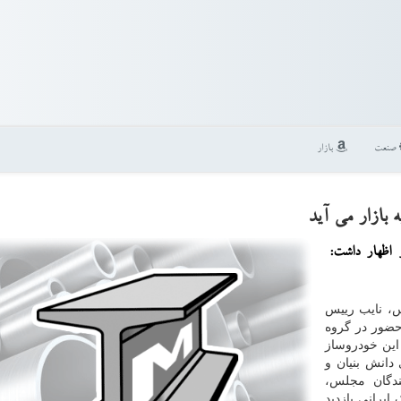
صنعت
بازار
بازار می آید
 اظهار داشت:
س، نایب رییس
حضور در گروه
 این خودروساز
دانش بنیان و
ندگان مجلس،
یرانی بازدید