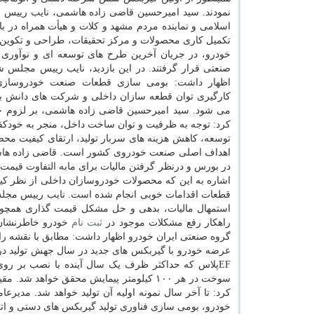
نمودند. سید امیرحسین قاضی زاده هاشمی، نایب رییس
اسلامی و نماینده مردم مشهد و کلات و هیأت همراه در ب
تکمیل کاری محصولات و مرکز تحقیقات، طراحی و تکوین
خودرو، در جریان آخرین طرح های توسعه ای و نوآوری 
صنعتی قرار گرفتند. در این بازدید، نایب رییس مجلس 
اظهار داشت: بومی سازی قطعات صنعت خودروسازی 
کارگیری توان قطعه سازان داخلی و شرکت های دانش ب
می شود. سید امیرحسین قاضی زاده هاشمی، بر لزوم 
کرد: توجه به ظرفیت و توان ساخت داخل، منجر به خودکف
توسعه، کاهش هزینه های سربار تولید، ارتقای کیفیت محص
اهداف اصلی صنعت خودروی کشور است. قاضی زاده هاشم
در بورس و درنظر گرفتن مالیات برای مابه التفاوت قیمت
اشاره به این که محصولات خودروسازان داخلی از نظر ک
قطعات اقدامات خوبی انجام شده است. نایب رییس مجلس 
استمهال مالیات، بدهی و حل مشکل قیمت گذاری همچون
راهکار رفع مشکلات موجود در
ثبت نام
خودرو خاطرنشان ک
گروه صنعتی ایران خودرو اظهار داشت: مطابق با نقشه راه
عرضه خودرو با گیربکس های جدید در سال جهش تولید در د
EFپلاس که حداکثر ظرف یک سال آینده با نصب بر ر
سوخت در هر ۱۰۰ کیلومتر پیمایش محقق خواه
کرد: تا آخر سال نمونه اولیه آن تولید خواهد شد. مدیر
خودرو، بومی سازی فناوری تولید گیربکس های دستی و ا