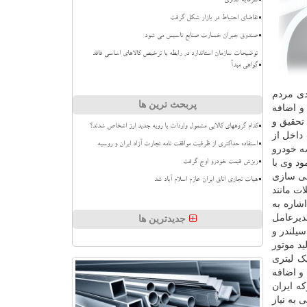
سرمایه گذاری
تقاضای احتیاط در بازار شکل گرفت
صندوق جبران خسارت صنایع تاسیس می شود
توضیحات سازمان استاندارد در رابطه با ترخیص کالاهای اساسی فاقد
گواهی مبدأ
دی مردم
پربحث ترین ها
و اضافه
تحقیق و
کدام گروههای کالایی مشمول واردات با رویه جدید ارز اشخاص شدند؟
داخل از
استفاده حداکثری از ظرفیت موافقت نامه تجارت آزاد ایران و روسیه
ه خودرو
ود وی با
ریزش قیمت خودرو اوج گرفت
لی سازی
هیات تجاری اتاق ایران عازم اسلام آباد شد
ت مانند
شاره به
دیرعامل
جدیدترین ها
سیلندر و
د موتور
ک لیتری
 و اضافه
ه ایران
به نیاز