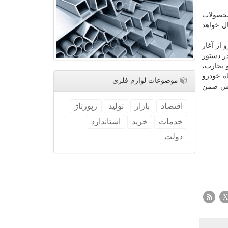
جهیز محصولات
وخت را به دنبال خواهد
خودرو از آغاز
 در دستور
و تجارت،
ه
خودرو
موضوعات لوازم فلزی
جلس ضمن
اقتصاد
بازار
تولید
رپورتاژ
خدمات
خرید
استاندارد
دولت
X