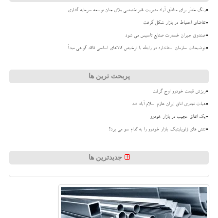
زنگ خطر برای مناطق آزاد مدیریت غیرتخصصی بلای جان توسعه سرمایه گذاری
تقاضای احتیاط در بازار شکل گرفت
صندوق جبران خسارت صنایع تاسیس می شود
توضیحات سازمان استاندارد در رابطه با ترخیص کالاهای اساسی فاقد گواهی مبدأ
پربحث ترین ها
ریزش قیمت خودرو اوج گرفت
هیات تجاری اتاق ایران عازم اسلام آباد شد
بک اتفاق عجیب در بازار خودرو
تنش های ژئوپلیتیک، بازار خودرو را به کدام سو می برد؟
جدیدترین ها