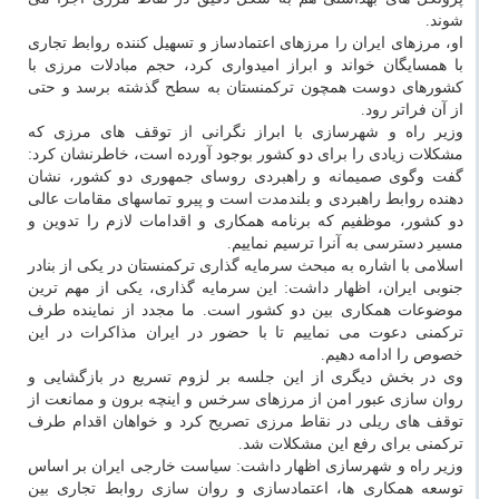
شوند.
او، مرزهای ایران را مرزهای اعتمادساز و تسهیل کننده روابط تجاری
با همسایگان خواند و ابراز امیدواری کرد، حجم مبادلات مرزی با
کشورهای دوست همچون ترکمنستان به سطح گذشته برسد و حتی
از آن فراتر رود.
وزیر راه و شهرسازی با ابراز نگرانی از توقف های مرزی که
مشکلات زیادی را برای دو کشور بوجود آورده است، خاطرنشان کرد:
گفت وگوی صمیمانه و راهبردی روسای جمهوری دو کشور، نشان
دهنده روابط راهبردی و بلندمدت است و پیرو تماسهای مقامات عالی
دو کشور، موظفیم که برنامه همکاری و اقدامات لازم را تدوین و
مسیر دسترسی به آنرا ترسیم نماییم.
اسلامی با اشاره به مبحث سرمایه گذاری ترکمنستان در یکی از بنادر
جنوبی ایران، اظهار داشت: این سرمایه گذاری، یکی از مهم ترین
موضوعات همکاری بین دو کشور است. ما مجدد از نماینده طرف
ترکمنی دعوت می نماییم تا با حضور در ایران مذاکرات در این
خصوص را ادامه دهیم.
وی در بخش دیگری از این جلسه بر لزوم تسریع در بازگشایی و
روان سازی عبور امن از مرزهای سرخس و اینچه برون و ممانعت از
توقف های ریلی در نقاط مرزی تصریح کرد و خواهان اقدام طرف
ترکمنی برای رفع این مشکلات شد.
وزیر راه و شهرسازی اظهار داشت: سیاست خارجی ایران بر اساس
توسعه همکاری ها، اعتمادسازی و روان سازی روابط تجاری بین