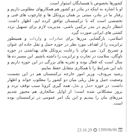
کشورها بخصوص با همسایگان استوار است.
او با اشاره به اینکه در بنادر دو کشور هم همکاریهای مطلوبی داریم و
رفتار ما در بنادر، مبتنی بر همان پروتکل ها و چارچوب های فنی و
تخصصی است که با ترکمنستان توافق کرده ایم، اظهار داشت:
انتظار داریم در بندر ترکمن باشی، مدیریت لازم برای تسهیل تردد
کشتی های ایرانی صورت گیرد.
اسلامی، بازگشایی مرزها برای
صادرات
و
واردات
و همینطور
ترانزیت را از اهداف مورد نظر در حوزه حمل و نقل جاده ای عنوان
و تصریح کرد: می توان با رعایت پروتکل های بهداشتی در حوزه
ناوگان، سلامت در تجارت و ترانزیت را داشته باشیم. این مسیر ده ها
سال است که فعال بوده و تجربه های بزرگی در این حوزه داریم و
باید این شرایط را با همکاری متقابل حفظ نماییم.
رشید مرودف، وزیر امور خارجه ترکمنستان هم در این نشست
وضعیت حمل و نقل ریلی میان دو کشور را مطلوب خواند و اظهار
داشت: در حوزه
حمل و نقل
، همه گیری کرونا سبب توقف تردد و
بروز مشکلاتی شده است؛ از اوایل سالجاری هم مجبور شدیم
مرزهای مان را ببندیم و این یک امر عمومی در ترکمنستان بوده
است.
1399/06/06
23:16:29