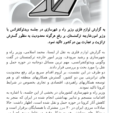
به گزارش لوازم فلزی وزیر راه و شهرسازی در جلسه ویدئوكنفرانس با
وزیر امورخارجه تركمنستان، بر رفع هرگونه محدودیت به منظور گسترش
ترانزیت و تجارت بین دو كشور تاكید نمود.
به گزارش
لوازم
فلزی به نقل از ایسنا، محمد اسلامی، وزیر راه و
شهرسازی و رشید مرودف، وزیر امور خارجه ترکمنستان در گفت
وگویی ویدئوکنفرانسی، مهم ترین مسائل دوجانبه در حوزه حمل و
نقل را مورد بحث و بررسی قرار دادند.
دو طرف در این نشست، بر لزوم اقدام سریع برای رفع محدودیت
های ترانزیتی بین دو کشور، گسترش همکاریهای منطقه ای و هم
توسعه همکاریهای راهبردی، اقتصادی و تجاری بخصوص در شرایط
کرونا تاکید نمودند.
وزیر راه و شهرسازی کشورمان در بخشی از این جلسه، با اشاره به
اقدامات منسجم و تدابیر بهداشتی انجام شده در ایران که منجر به
کاهش آثار کرونا در حوزه حمل و نقل شده است، اظهار داشت: حالا
مبادلات مرزی ایران در ۳۰
مرز
مشترک با همسایگان برقرار است و
پروتکل های بهداشتی هم به شکل دقیق در نقاط مرزی اجرا می