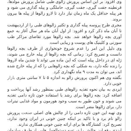
وی افزود: بر این اساس پرورش زالوی طبی شامل پرورش مولدها،
قرنطینه جفت گیری، جفت گیری، حاملگی و پیله گذاری می شود و
هر پیله حداقل یک ماه زمان نیاز دارد تا لارو زالوها از پیله ها بیرون
بروند.
مجری طرح پروسه پیله گذاری و تکثیر زالوهای طبی را از اردیبهشت
تا آبان ماه ذکر کرد و افزود: از اول آبان ماه هر سال آغاز به جمع
آوری بچه زالوها خواهد شد. بچه زالوها مورد تقاضای مزاکر طب
سوزنی و کلینیک های پوست و زیبایی است.
وی دلیل این امر را عدم شروع خونخواری از طرف بچه زالوها
دانست و تصریح کرد: زمانی که بچه زالوها از پیله خارج می شوند،
ژله ای در داخل پیله است که این ماده می تواند تا چندین ماه لاروها
را زنده نگه دارد، به شکلی که بچه زالوهایی را که از پیله خارج شده
اند، می توان به مدت ۹ ماه نگهداری کرد.
بگفته وی هم اکنون پرورش زالو به اندازه ۵ تا ۷ سانتی متری
بازار
خوبی دارد.
ایزدی به بیان نحوه تغذیه زالوهای طبی بمنظور رشد آنها پرداخت و
اضافه کرد: بچه زالوها برای رشد با استفاده خون تازه دامی تغذیه
می شوند و خون طیور به سبب وجود هورمون و مواد غذایی نیترات
دار، برای زالوها مضر است.
وی تهیه این خون تازه دامی را از چالش های اصلی
صنعت
پرورش
زالو نام برد و با تاکید بر اینکه چنین خونی در ایران وجود ندارد،
تصریح کرد: کشتارگاه ها برای ارائه چنین خونی همکاری ندارند.
ایزدی رفع این چالش را در تهیه دستوالعمل هایی از طرف سازمان