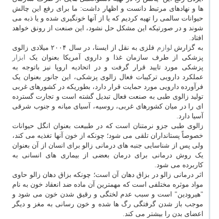
ها و نهادهای مرتبط دانست و اظهار داشت: ما برای رفع این چالش
حیوانات سالمی را تهیه کردیم که یا از آنها خونگیری شده و یا ذبه می
شوند و در صورتیکه این مشکل حل نشود، این صنعت از رونق خواهد
افتاد.
به گزارش
لوازم
فلزی به نقل از ایسنا، در سال ۲۰۰۴ میلادی زالوی
پزشکی از طرف سازمان غذا و داروی آمریکا بعنوان یک
ابزار
پزشکی مورد تایید قرار گرفت و در اتحادیه اروپا نیز باتوجه به
عملکرد دارویی ترکیبات فعال زالوی پزشکی، این جانور بعنوان یک
فرآورده دارویی مورد حمایت قرار دارد، بطوریکه در کشورهای غربی
تولید زالوی طبی به صنعت فعال تبدیل گشته است و تجارت گسترده
ای را در میان کشورهای غربی، روسیه، آسیای میانه و جنوب شرقی
آسیا دارد.
زالوی طبی جزو نرمتنان است که در طبیعت بعنوان انگل حیوانات
خصوصاً پستانداران تلقی می شود؛ چونکه از خون آنها تغذیه می کند،
ولی پس از شناسایی جنبه های درمانی زالو برای انسان از آن بعنوان
یک روش درمانی برای درمان بعضی از بیماری های انسانی به
کاربرده می شود.
اثر درمانی زالو در بزاق دهان آن است؛ چونکه بزاق دهان زالو حاوی
مواد موثره مختلفی است که مهمترین آن ماده ضد انعقاد خون به نام
"هیرودین" است و سبب عدم لختگی و رقیق شدن خون می شود و
موجب باز شدن گرفتگی رگ ها شده و خون رسانی به مغز و دیگر
اعضای بدن را بیشتر می کند.