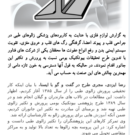
به گزارش لوازم فلزی با عنایت به كاربردهای پزشكی زالوهای طبی در
جراحی قلب و پیوند اعضا، گرفتگی رگ های قلب و عروق مغزی، تقویت
سیستم ایمنی بدن و رفع انواع عفونت ها محققان یكی از شركت های فناور
با تدوین طرح تحقیقات بیوتكنیك بومی نسبت به پرورش و تكثیر این
جانور اقدام نمودند، در حالیكه به قول آنها دسترسی به خون تازه دامی از
مهمترین چالش های این صنعت به حساب می آید.
رضا ایزدی، مجری طرح در گفت و گو با ایسنا،
با بیان اینکه کار
تحقیقی پرورش زالوی طبی را از سال ۱۳۸۵ آغاز کردیم، اظهار
داشت: این مطالعات در تالاب های مازندران و گیلان انجام شد و در
سال ۱۳۸۹ طرح پژوهشی بیوتکنیک بومی پرورش و تکثیر زالوی
طبی تهیه شد و برمبنای آن مبادرت به تکثیر این جانوران کردیم،
ضمن آنکه
آموزش
هایی برای پرورش زالو به کارشناسان ارائه شد.
وی تمرکز کارهای این پژوهشگران را تکثیر زالوی طبی دانست و
اشاره کرد: در این پروسه بچه زالوها به تعداد بالا تولید و به مراکز
متقاضی تحویل می شوند.