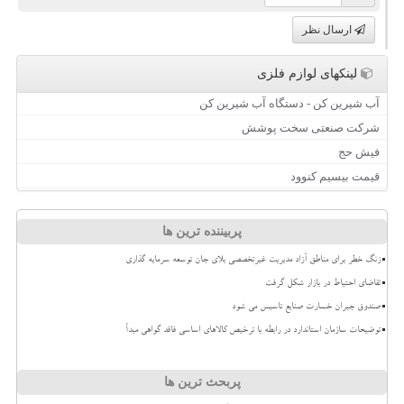
ارسال نظر
لینکهای لوازم فلزی
آب شیرین کن - دستگاه آب شیرین کن
شرکت صنعتی سخت پوشش
فیش حج
قیمت بیسیم کنوود
پربیننده ترین ها
زنگ خطر برای مناطق آزاد مدیریت غیرتخصصی بلای جان توسعه سرمایه گذاری
تقاضای احتیاط در بازار شکل گرفت
صندوق جبران خسارت صنایع تاسیس می شود
توضیحات سازمان استاندارد در رابطه با ترخیص کالاهای اساسی فاقد گواهی مبدأ
پربحث ترین ها