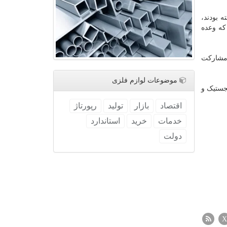
 بودند،
 که وعده
 مشارکت
موضوعات لوازم فلزی
جستیک و
اقتصاد
بازار
تولید
رپورتاژ
خدمات
خرید
استاندارد
دولت
X