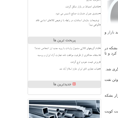
سرمایه گذاری
تقاضای احتیاط در بازار شکل گرفت
صندوق جبران خسارت صنایع تاسیس می شود
توضیحات سازمان استاندارد در رابطه با ترخیص کالاهای اساسی فاقد
گواهی مبدأ
صد
بازار
و
پربحث ترین ها
ت می باشد، از اول ماه مه توافقی را برای کاهش تولید ۹.۷ میلیون بشکه در
کدام گروههای کالایی مشمول واردات با رویه جدید ارز اشخاص شدند؟
ون بشکه در روز تسهیل کرد و تا
استفاده حداکثری از ظرفیت موافقت نامه تجارت آزاد ایران و روسیه
ریزش قیمت خودرو اوج گرفت
هیات تجاری اتاق ایران عازم اسلام آباد شد
ژوئن نفت
جدیدترین ها
بوط به عربستان سعودی بود که ۹ میلیون بشکه در روز تولید کرد و تولیدش نسبت به ژوییه ۶۰۰ هزار بشکه
نفت کویت