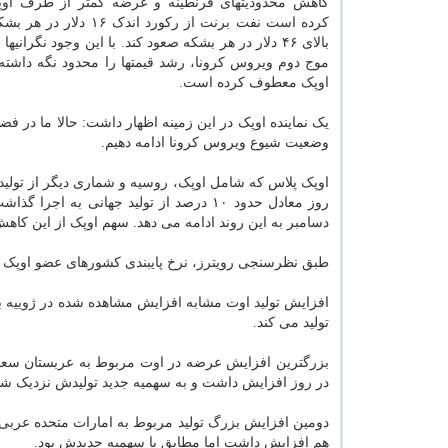
کاهش محدودیتهای قرنطینه و عرضه کمتر از طرف او
کرده است نفت برنت از رکورد اندک 
بالای ۴۶ دلار در هر بشکه صعود کند. با این وجود نگرانی
موج دوم ویروس کرونا، رشد قیمتها را محدود نگه داشته و
اوپک معطوف کرده است.
یک نماینده اوپک در این زمینه اظهار داشت: حالا ما در ف
وضعیت شیوع ویروس کرونا ادامه دهیم.
دسامبر به این روند ادامه می دهد. سهم اوپک از این کاهش تولید، ۴.۸۶۸ میلیون بشکه 
طبق نظرسنجی رویترز، نرخ پایبندی کشورهای عضو اوپک به توافق کاهش تولید در اوت ۹۹ درصد بو
افزایش تولید اوت مشابه افزایش مشاهده شده در ژوییه بو
تولید می کند.
در روز افزایش داشت و به سهمیه جدید تولیدش نزدیک شد
دومین افزایش بزرگ تولید مربوط به امارات متحده عربی ب
هم افزایش داشت اما مطابق با سهمیه جدیدش بود.