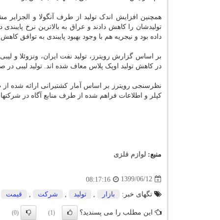
همچنین افزایش اندک تولید از طرف آنگولا و الجزایر مش
تولیدشان را کاهش دادند و عراق به بالاترین نرخ پایبندی
داده بود و نیجریه هم با وجود بهبود پایبندی به توافق کاهش تولید، نتوا
بر اساس گزارش رویترز، تولید نفت ایران، ونزوئلا و لی
در کاهش تولید اوپک پلاس معاف شده اند. تولید لیبی در
نظرسنجی رویترز بر اساس آمار کشتیرانی ارائه شده از طر
کپلر و اطلاعات فراهم شده از طرف منابع آگاه در شرکته
منبع:
لوازم فلزی
1399/06/12
08:17:16
تگهای خبر:
بازار
,
تولید
,
شركت
,
قیمت
این مطلب را می پسندید؟
(0)
(1)