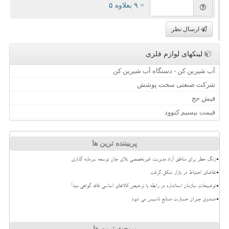
= ۹ بعلاوه ۵
ارسال نظر
لینکهای لوازم فلزی
آب شیرین کن - دستگاه آب شیرین کن
شرکت صنعتی سخت پوشش
فیش حج
قیمت بیسیم کنوود
پربیننده ترین ها
زنگ خطر برای مناطق آزاد مدیریت غیرتخصصی بلای جان توسعه سرمایه گذاری
تقاضای احتیاط در بازار شکل گرفت
توضیحات سازمان استاندارد در رابطه با ترخیص کالاهای اساسی فاقد گواهی مبدأ
صندوق جبران خسارت صنایع تاسیس می شود
پربحث ترین ها