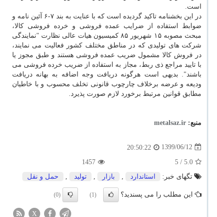
است.
در این بخشنامه تاکید گردیده است که با عنایت به بند ۷-۶ آئین نامه و
ضوابط استفاده از ضرایب عمده فروشی و خرده فروشی کالا،
مبحث مصوبه ۱۵ شهریور ۸۵ کمیسیون هیات عالی نظارت "نمایندگی
شرکت های تولیدی که در مناطق مختلف کشور فعالیت می نمایند،
در فروش کالا مشمول ضریب عمده فروشی هستند و طبق مجوز یا
با تایید مراجع ذی ربط، مجاز به استفاده از ضریب خرده فروشی می
باشند". بدیهی است هرگونه دریافت وجه اضافه به بهانه دریافت
ودیعه و عرضه برخلاف چارچوب قانونی تخلف محسوب و با خاطیان
مطابق قوانین مرتبط برخورد لازم صورت پذیرد.
منبع:
metalsaz.ir
1399/06/12
20:50:22
1457
/ 5
5.0
تگهای خبر:
استاندارد
,
بازار
,
تولید
,
حمل و نقل
این مطلب را می پسندید؟
(0)
(1)
X