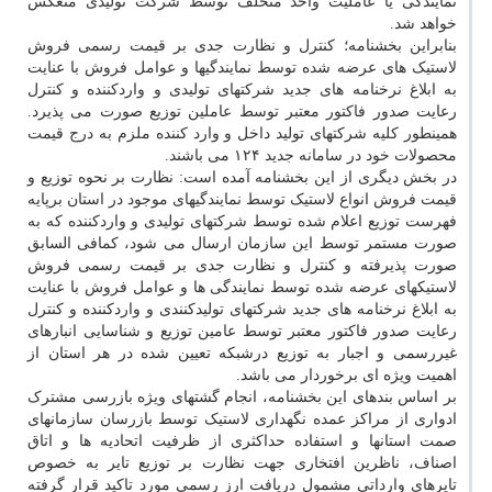
نمایندگی یا عاملیت واحد متخلف توسط شرکت تولیدی منعکس
خواهد شد.
بنابراین بخشنامه؛ کنترل و نظارت جدی بر قیمت رسمی فروش
لاستیک های عرضه شده توسط نمایندگیها و عوامل فروش با عنایت
به ابلاغ نرخنامه های جدید شرکتهای تولیدی و واردکننده و کنترل
رعایت صدور فاکتور معتبر توسط عاملین توزیع صورت می پذیرد.
همینطور کلیه شرکتهای تولید داخل و وارد کننده ملزم به درج قیمت
محصولات خود در سامانه جدید ۱۲۴ می باشند.
در بخش دیگری از این بخشنامه آمده است: نظارت بر نحوه توزیع و
قیمت فروش انواع لاستیک توسط نمایندگیهای موجود در استان برپایه
فهرست توزیع اعلام شده توسط شرکتهای تولیدی و واردکننده که به
صورت مستمر توسط این سازمان ارسال می شود، کمافی السابق
صورت پذیرفته و کنترل و نظارت جدی بر قیمت رسمی فروش
لاستیکهای عرضه شده توسط نمایندگی ها و عوامل فروش با عنایت
به ابلاغ نرخنامه های جدید شرکتهای تولیدکنندی و واردکننده و کنترل
رعایت صدور فاکتور معتبر توسط عامین توزیع و شناسایی انبارهای
غیررسمی و اجبار به توزیع درشبکه تعیین شده در هر استان از
اهمیت ویژه ای برخوردار می باشد.
بر اساس بندهای این بخشنامه، انجام گشتهای ویژه بازرسی مشترک
ادواری از مراکز عمده نگهداری لاستیک توسط بازرسان سازمانهای
صمت استانها و استفاده حداکثری از ظرفیت اتحادیه ها و اتاق
اصناف، ناظرین افتخاری جهت نظارت بر توزیع تایر به خصوص
تایرهای وارداتی مشمول دریافت ارز رسمی مورد تاکید قرار گرفته