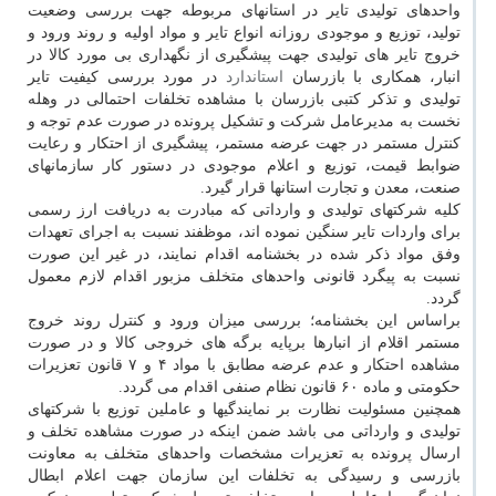
واحدهای تولیدی تایر در استانهای مربوطه جهت بررسی وضعیت
تولید، توزیع و موجودی روزانه انواع تایر و مواد اولیه و روند ورود و
خروج تایر های تولیدی جهت پیشگیری از نگهداری بی مورد کالا در
انبار، همکاری با بازرسان
استاندارد
در مورد بررسی کیفیت تایر
تولیدی و تذکر کتبی بازرسان با مشاهده تخلفات احتمالی در وهله
نخست به مدیرعامل شرکت و تشکیل پرونده در صورت عدم توجه و
کنترل مستمر در جهت عرضه مستمر، پیشگیری از احتکار و رعایت
ضوابط قیمت، توزیع و اعلام موجودی در دستور کار سازمانهای
صنعت، معدن و تجارت استانها قرار گیرد.
کلیه شرکتهای تولیدی و وارداتی که مبادرت به دریافت ارز رسمی
برای واردات تایر سنگین نموده اند، موظفند نسبت به اجرای تعهدات
وفق مواد ذکر شده در بخشنامه اقدام نمایند، در غیر این صورت
نسبت به پیگرد قانونی واحدهای متخلف مزبور اقدام لازم معمول
گردد.
براساس این بخشنامه؛ بررسی میزان ورود و کنترل روند خروج
مستمر اقلام از انبارها برپایه برگه های خروجی کالا و در صورت
مشاهده احتکار و عدم عرضه مطابق با مواد ۴ و ۷ قانون تعزیرات
حکومتی و ماده ۶۰ قانون نظام صنفی اقدام می گردد.
همچنین مسئولیت نظارت بر نمایندگیها و عاملین توزیع با شرکتهای
تولیدی و وارداتی می باشد ضمن اینکه در صورت مشاهده تخلف و
ارسال پرونده به تعزیرات مشخصات واحدهای متخلف به معاونت
بازرسی و رسیدگی به تخلفات این سازمان جهت اعلام ابطال