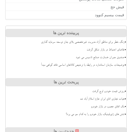
فیش حج
قیمت بیسیم کنوود
پربیننده ترین ها
زنگ خطر برای مناطق آزاد مدیریت غیرتخصصی بلای جان توسعه سرمایه گذاری
تقاضای احتیاط در بازار شکل گرفت
صندوق جبران خسارت صنایع تاسیس می شود
توضیحات سازمان استاندارد در رابطه با ترخیص کالاهای اساسی فاقد گواهی مبدأ
پربحث ترین ها
ریزش قیمت خودرو اوج گرفت
هیات تجاری اتاق ایران عازم اسلام آباد شد
بک اتفاق عجیب در بازار خودرو
تنش های ژئوپلیتیک، بازار خودرو را به کدام سو می برد؟
جدیدترین ها