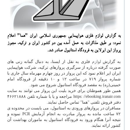
به گزارش لوازم فلزی هواپیمایی جمهوری اسلامی ایران ˮهماˮ اعلام
نمود: بر طبق مذاكرات به عمل آمده بین دو كشور ایران و تركیه، مجوز
پرواز این ایرلاین به فرودگاه استانبول صادر شد.
به گزارش
لوازم
فلزی به نقل از ایسنا، به دنبال گمانه زنی های
صورت گرفته درباره از سرگیری پروازهای ترکیه، شرکت هواپیمایی
ایران ایر اعلام نمود که این پرواز در روز چهارم مهرماه سال جاری با
شماره پرواز ۷۱۹ در ساعت ۱۲ و ۱۰ دقیقه از فرودگاه امام
خمینی(ره) به مقصد فرودگاه استانبول شروع می شود.
همین طور هموطنان برای خرید بلیت این پرواز می توانند به سایت
https: //ebooking.iranair.com مراجعه و یا با شماره تلفن ۴۶۶۲۱۸۸۸
دفتر فروش تلفنی "هما" تماس حاصل نمایند.
مسافران در پروازهای ورودی به استانبول، می بایست در محدوده ی
۷۲ ساعت مانده به پرواز مبادرت به انجام آزمایش PCR نموده و
نتیجه آنرا هنگام ورود به فرودگاه استانبول به ماموران بهداشت آن
کشور ارائه نمایند.