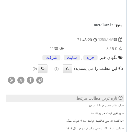
منبع:
metalsaz.ir
1399/06/30
21:45:20
1138
/ 5
5.0
تگهای خبر:
خرید
,
سایت
,
شركت
این مطلب را می پسندید؟
(0)
(1)
X
تازه ترین مطالب مرتبط
بک اتفاق عجیب در بازار خودرو
دور تغییر قیمت خودرو تند شد
بازگشت تدریجی فعالیتهای تولیدی بعد از شوک جنگ
پایان روند ۸ ساله زیاندهی ایران خودرو در سال ۱۴۰۴