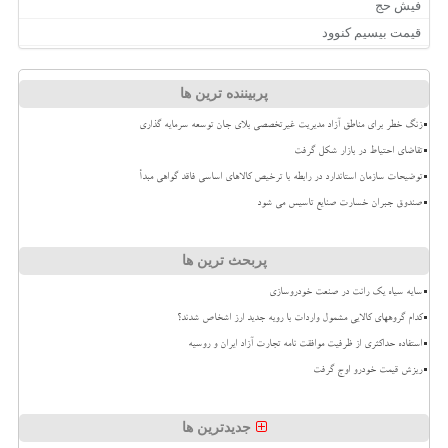
فیش حج
قیمت بیسیم کنوود
پربیننده ترین ها
زنگ خطر برای مناطق آزاد مدیریت غیرتخصصی بلای جان توسعه سرمایه گذاری
تقاضای احتیاط در بازار شکل گرفت
توضیحات سازمان استاندارد در رابطه با ترخیص کالاهای اساسی فاقد گواهی مبدأ
صندوق جبران خسارت صنایع تاسیس می شود
پربحث ترین ها
سایه سیاه یک رانت در صنعت خودروسازی
کدام گروههای کالایی مشمول واردات با رویه جدید ارز اشخاص شدند؟
استفاده حداکثری از ظرفیت موافقت نامه تجارت آزاد ایران و روسیه
ریزش قیمت خودرو اوج گرفت
جدیدترین ها