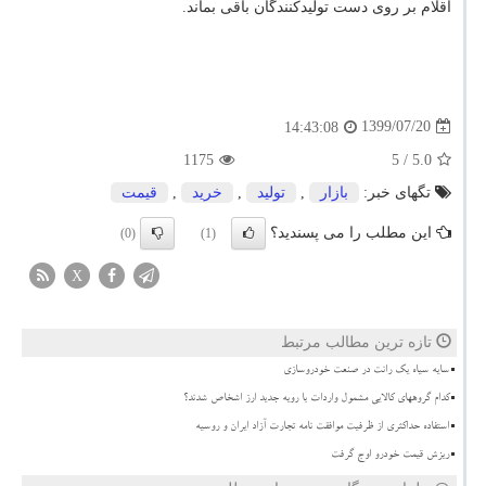
اقلام بر روی دست تولیدکنندگان باقی بماند.
1399/07/20
14:43:08
1175
/ 5
5.0
تگهای خبر:
بازار
,
تولید
,
خرید
,
قیمت
این مطلب را می پسندید؟
(0)
(1)
X
تازه ترین مطالب مرتبط
سایه سیاه یک رانت در صنعت خودروسازی
کدام گروههای کالایی مشمول واردات با رویه جدید ارز اشخاص شدند؟
استفاده حداکثری از ظرفیت موافقت نامه تجارت آزاد ایران و روسیه
ریزش قیمت خودرو اوج گرفت