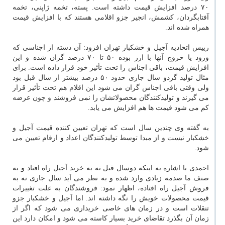
۷۰ درصد افزایش قیمت داشته است. پسته، تخمه ژاپنی، تخمه
آفتابگردان، کشمش، انجیر جزو اقلامی هستند که با افزایش قیمت
همراه شده اند.
رییس اتحادیه آجیل و خشکبار تهران افزود: آن دسته از اجناسی که
ورود یا خروج آنها با ارز بوده ۵۰ تا ۷۰ درصد گران شده و این
افزایش قیمت، باقی اجناس را تحت تأثیر خود قرار داده است. برای
مثال تولید گردو سال جاری حدود ۵۰ درصد بیشتر از سال قبل بود
ولی وقتی باقی اجناس گران می شود این اقلام هم تحت تأثیر قرار
می گیرند و تولیدکنندگان محصولاتشان را نمی فروشند و چون عرضه
کم می شود قیمت ها هم افزایش می یابد.
به گفته وی چندین سال است که تهران تعیین کننده قیمت آجیل و
خشکبار نیست و از مبدا توسط تولیدکنندگان اعداد و ارقام تعیین می
شود.
احمدی با اشاره به اینکه دوسال قبل نه به خرید آجیل راه افتاد و به
صنف ما صدمه زیادی وارد شده و به نظر می آید سال جاری نه به
فروش آجیل راه افتاده، اظهار نمود: فروشندگان به علت تغییرات
قیمت محصولات خویش را نگه داشته اند. اما آجیل و خشکبار جزو
تنقلات است و در زمان های خاصی خریداری می شود که اگر از
زمان آن بگذرد تقاضای خرید بسیار کاسته می شود و امکان دارد این