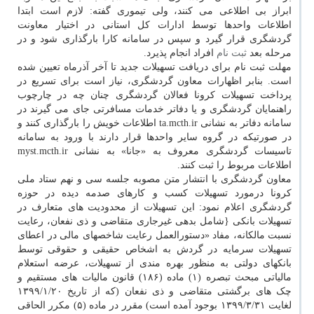
ابراز بی اطلاعی می کنند، ولی تیموری گفته: لازم است ابتدا
اطلاعات واحدها توسط ادارات کل استانی در اختیار معاونت
گردشگری قرار گیرد و سپس در سامانه کارا بارگذاری شود و در
مرحله بعد
ثبت نام
افراد انجام پذیرد.
مهلت ثبت نام برای دریافت تسهیلات جدید تا آخر آذرماه تعیین شده
است. بنابر اظهارات معاون گردشگری، نیاز است برای تسریع در
پرداخت تسهیلات کرونا فعالان گردشگری چنان چه در چارچوب
راهنمایان گردشگری و یا دفاتر خدمات مسافرتی جای می گیرند در
سامانه دفاتر به نشانی ta.mcth.ir اطلاعات خویش را بارگذاری کنند و
در صورتیکه در گروه سایر واحدها قرار دارند با ورود به سامانه
تاسیسات گردشگری معروف به «جانا» به نشانی myst.mcth.ir
اطلاعات مربوط را ثبت کنند.
معاون گردشگری با انتشار متن مصوبه جلسه سی و نهم ستاد ملی
کرونا درمورد تسهیلات کسب و کارهای صدمه دیده در حوزه
گردشگری اعلام نمود: این تسهیلات از محدودیت های متعارف در
تسهیلات بانکی {شامل بدهی غیرجاری متقاضی و ذی نفعان، رعایت
نسبت مالکانه، مفاد «دستورالعمل رعایت شاخصهای مالی در اعطای
تسهیلات سرمایه در گردش به اشخاص حقیقی و حقوقی توسط
بانکهای دولتی به منظور بهره مندی از تسهیلات، عرضه استعلام
مالیاتی مبحث تبصره (۱) ماده (۱۸۶) قانون مالیات های مستقیم و
چک های برگشتی متقاضی و ذی نفعان (که از تاریخ ۱۳۹۹/۱/۲۰
لغایت ۱۳۹۹/۳/۳۱ بوجود آمده است) مقرر در ماده (۵) مکرر الحاقی