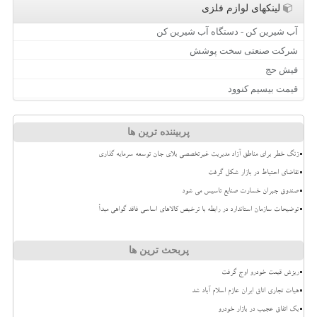
لینکهای لوازم فلزی
آب شیرین کن - دستگاه آب شیرین کن
شرکت صنعتی سخت پوشش
فیش حج
قیمت بیسیم کنوود
پربیننده ترین ها
زنگ خطر برای مناطق آزاد مدیریت غیرتخصصی بلای جان توسعه سرمایه گذاری
تقاضای احتیاط در بازار شکل گرفت
صندوق جبران خسارت صنایع تاسیس می شود
توضیحات سازمان استاندارد در رابطه با ترخیص کالاهای اساسی فاقد گواهی مبدأ
پربحث ترین ها
ریزش قیمت خودرو اوج گرفت
هیات تجاری اتاق ایران عازم اسلام آباد شد
بک اتفاق عجیب در بازار خودرو