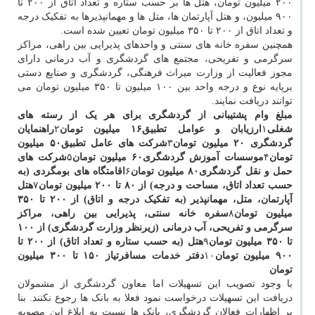
۲۰۰ میلیون تومان، هتل ها بر حسب ستاره و تعداد اتاق از ۲۰۰ تا
۹۰۰ میلیون، و هتل آپارتمان ها، متل ها و مهمانپذیرها به تفکیک درجه
و تعداد اتاق از ۲۰۰ تا ۳۵۰ میلیون تومان تعیین شده است.
همچنین سفره خانه های سنتی و واحدهای پذیرایی بین راهی، مراکز
سرگرمی و تفریحی، مجتمع های گردشگری و آب درمانی دارای
مجوز فعالیت از وزارت میراث فرهنگی، گردشگری و صنایع دستی
برپایه نوع و درجه واحد بین ۱۰۰ میلیون تا ۳۵۰ میلیون تومان می
توانند دریافت نمایند.
مبلغ وام پشتیبانی از گردشگری برای هر یک از رسته های
شغلی
۱
ارزیابان و عوامل تطبیق
۱۶ میلیون تومان
۲
راهنمایان
گردشگری
۲۰ میلیون تومان
۳
شرکت های عامل تطبیق
۵۰ میلیون
تومان
۴
موسسات آموزش گردشگری
۶۰ میلیون تومان
۵
شرکت های
حمل و نقل گردشگری
۸۰ میلیون تومان
۶
اقامتگاه های بومگردی (به
حسب تعداد اتاق، مساحت و درجه)
از ۸۰ تا ۲۰۰ میلیون تومان
۷
هتل
آپارتمان، متل، مهمانپذیر (به تفکیک درجه و اتاق)
از ۲۰۰ تا ۳۵۰
میلیون تومان
۸
سفره خانه سنتی، پذیرایی بین راهی، مراکز
سرگرمی و تفریحی، آب درمانی (زیرنظر وزارت گردشگری)
از ۱۰۰
تا ۳۵۰ میلیون تومان
۹
هتل (به حسب ستاره و تعداد اتاق)
از ۲۰۰ تا
۹۰۰ میلیون تومان
۱۰
دفتر خدمات مسافرتی
از ۱۵۰ تا ۳۰۰ میلیون
تومان
با وجود تصویب این تسهیلات اما معاون گردشگری از مشمولان
دریافت این تسهیلات درخواست نمود فعلا به بانک ها رجوع نکنند. بنا
بر اظهارات فعالان گردشگری، بانک ها نسبت به ابلاغ این مصوبه