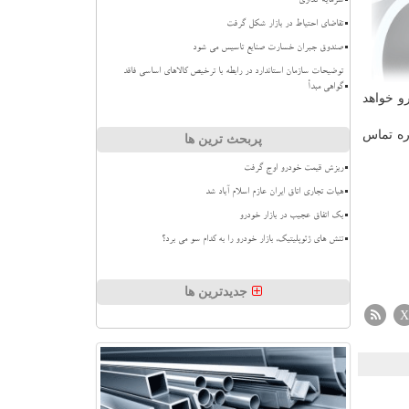
سرمایه گذاری
تقاضای احتیاط در بازار شکل گرفت
صندوق جبران خسارت صنایع تاسیس می شود
توضیحات سازمان استاندارد در رابطه با ترخیص کالاهای اساسی فاقد
گواهی مبدأ
ودرو خواهد
ره تماس
پربحث ترین ها
ریزش قیمت خودرو اوج گرفت
هیات تجاری اتاق ایران عازم اسلام آباد شد
بک اتفاق عجیب در بازار خودرو
تنش های ژئوپلیتیک، بازار خودرو را به کدام سو می برد؟
جدیدترین ها
X