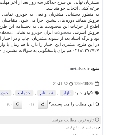
مشتریان نهایی این طرح حداکثر سه روز بعد از آخر مهلت
قرعه کشی انتخاب خواهند شد.
به منظور دستیابی مشتریان واقعی به خودرو، تمامی 
فروش همانند دوره های پیشین اجرا می شود. متقاضیان می
اطلاع از جزئیات این محدودیت ها، به بخشنامه این طر
فروش اینترنتی
محصولات
ایران
خودرو
بود و برگه اسناد بعد از تسویه مشتریان، چاپ و در اختیار 
در این طرح، مشتری این اختیار را دارد تا هم زمان با 
۰۲۱۸۲۲۷۲۷۲۷ هم برای پاسخگویی به سوالات مشتریان حین ثبت نام در نظر گرفته شده است.
منبع:
metalsaz.ir
1399/08/29
21:41:32
تگهای خبر:
بازار
,
ثبت نام
,
خدمات
,
خودر
این مطلب را می پسندید؟
(0)
(1)
تازه ترین مطالب مرتبط
ریزش قیمت خودرو اوج گرفت