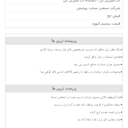
آب شیرین کن - دستگاه آب شیرین کن
شرکت صنعتی سخت پوشش
فیش حج
قیمت بیسیم کنوود
پربیننده ترین ها
زنگ خطر برای مناطق آزاد مدیریت غیرتخصصی بلای جان توسعه سرمایه گذاری
تقاضای احتیاط در بازار شکل گرفت
صندوق جبران خسارت صنایع تاسیس می شود
توضیحات سازمان استاندارد در رابطه با ترخیص کالاهای اساسی فاقد گواهی مبدأ
پربحث ترین ها
کدام گروههای کالایی مشمول واردات با رویه جدید ارز اشخاص شدند؟
استفاده حداکثری از ظرفیت موافقت نامه تجارت آزاد ایران و روسیه
ریزش قیمت خودرو اوج گرفت
هیات تجاری اتاق ایران عازم اسلام آباد شد