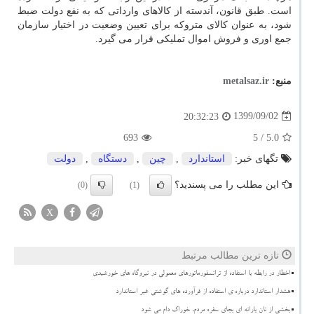
است. طبق قانون، آندسته از کالاهای وارداتی که به نفع دولت ضبط
شود، به عنوان کالای متروکه برای تعیین وضعیت در اختیار سازمان
جمع اوری و فروش اموال تملیکی قرار می گیرد.
منبع:
metalsaz.ir
1399/09/02
20:32:23
693
/ 5
5.0
تگهای خبر:
استاندارد
,
چین
,
دستگاه
,
دولت
این مطلب را می پسندید؟
(0)
(1)
X
تازه ترین مطالب مرتبط
اخطار در رابطه با استفاده از ترانسفورماتورهای معمولی در نیروگاه های خورشیدی
هشدار استاندارد درباره ی استفاده از فرآورده های گوشتی غیر استاندارد
بخشی از نان یارانه ای بجای سفره مردم، خوراک دام می شود