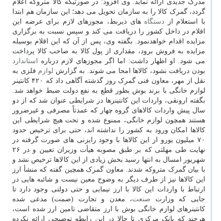
مدرک جدیدی ارائه نماید. وی افزود: در صورتیکه کالا متروکه اعلام
گردد، گمرک کالا را به سازمان تحویل می دهد؛ این سازمان هم ابتدا
با استعلام از
دستگاه
های ذیربط، مجوزهای لازم برای عرضه این
اقلام در داخل کشور را دریافت می کند و سپس نسبت به برگزاری
مزایده اقدام خواهدنمود. بگفته وی، پس از آن که این اقلام بوسیله
مزایده به فروش برود، مقداری از پول کالا به صاحب کالا پرداخت
می شود. او اظهار داشت: اما اگر مجوزهای لازم درباره
استاندارد
بودن دریافت نشود، کالاها امحا می شوند. به گزارش
لوازم
فلزی به
نقل از مهر، معاون فنی گمرک روز گذشته آگاهی داد که ۴۲۰ کانتینر
لوازم خانگی با برند بوش بطور قطع به نفع دولت ضبط خواهد شد.
بگفته ارونقی، واردات این کانتینرها در شرایطی عنوان شد که از دو
سال پیش واردات کالاهای گروه چهار که عمدتاً مصرفی و غیرضرور
هستند همچون لوازم خانگی، ممنوع شده و تحت هیچ شرایطی این
کالاها امکان ورود به کشور را نداشته اند، حتی برای ترخیص حدود
۷۰ میلیون یورو از این کالاها با وجود رایزنی های صورت گرفته در
نهایت طی مهلتی که بر طبق مصوبه هیأت وزیران تعیین و در ۲۶
شهریور امسال به انتها رسید بخش زیادی از این کالاها ترخیص نشد و
با بیان گمرک متروکه شدند. معاون گمرک همچین گفته که منشأ ارز
این کالاها نیز از طرف دیگر به وضوح معین نیست و شائبه هایی در
ارتباط با واردات این کالا با ارز نیمایی و حتی دولتی وجود دارد تا
جایی که وزارت
صنعت
، معدن و تجارت (صمت) مدعی شده
کانتینرهای لوازم خانگی بوش با ارز متقاضی تامین ارز شده است،
هرچند که بانک مرکزی تا حالا در این رابطه توضیحی ارائه نکرده