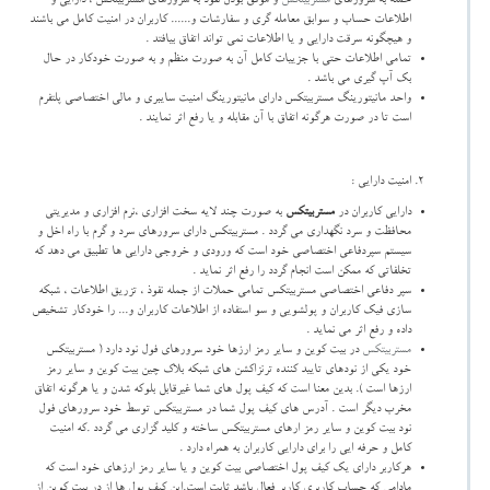
حمله به سرورهای
مستربیتکس
و موفق بودن نفوذ به سرورهای مستربیتکس ، دارایی و
اطلاعات حساب و سوابق معامله گری و سفارشات و...... کاربران در امنیت کامل می باشند
و هیچگونه سرقت دارایی و یا اطلاعات نمی تواند اتفاق بیافتد .
تمامی اطلاعات حتی با جزییات کامل آن به صورت منظم و به صورت خودکار در حال
بک آپ گیری می باشد .
واحد مانیتورینگ مستربیتکس دارای مانیتورینگ امنیت سایبری و مالی اختصاصی پلتفرم
است تا در صورت هرگونه اتفاق با آن مقابله و یا رفع اثر نمایند .
امنیت دارایی :
دارایی کاربران در
مستربیتکس
به صورت چند لایه سخت افزاری ،نرم افزاری و مدیریتی
محافظت و سرد نگهداری می گردد . مستربیتکس دارای سرورهای سرد و گرم با راه اخل و
سیستم سپردفاعی اختصاصی خود است که ورودی و خروجی دارایی ها تطبیق می دهد که
تخلفاتی که ممکن است انجام گردد را رفع اثر نماید .
سپر دفاعی اختصاصی مستربیتکس تمامی حملات از جمله نفوذ ، تزریق اطلاعات ، شبکه
سازی فیک کاربران و پولشویی و سو استفاده از اطلاعات کاربران و... را خودکار تشخیص
داده و رفع اثر می نماید .
مستربیتکس
در بیت کوین و سایر رمز ارزها خود سرورهای فول نود دارد ( مستربیتکس
خود یکی از نودهای تایید کننده ترنزاکشن های شبکه بلاک چین بیت کوین و سایر رمز
ارزها است ). بدین معنا است که کیف پول های شما غیرقابل بلوکه شدن و یا هرگونه اتفاق
مخرب دیگر است . آدرس های کیف پول شما در مستربیتکس توسط خود سرورهای فول
نود بیت کوین و سایر رمز ارهای مستربیتکس ساخته و کلید گزاری می گردد .که امنیت
کامل و حرفه ایی را برای دارایی کاربران به همراه دارد .
هرکاربر دارای یک کیف پول اختصاصی بیت کوین و یا سایر رمز ارزهای خود است که
مادامی که حساب کاربری کاربر فعال باشد ثابت است.این کیف پول ها از در بیت کوین از