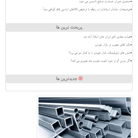
صندوق جبران خسارت صنایع تاسیس می شود
توضیحات سازمان استاندارد در رابطه با ترخیص کالاهای اساسی فاقد گواهی مبدأ
پربحث ترین ها
هیات تجاری اتاق ایران عازم اسلام آباد شد
بک اتفاق عجیب در بازار خودرو
تنش های ژئوپلیتیک، بازار خودرو را به کدام سو می برد؟
اگر بنزین گران شود، قیمت خودرو چه تغییری می کند؟
جدیدترین ها