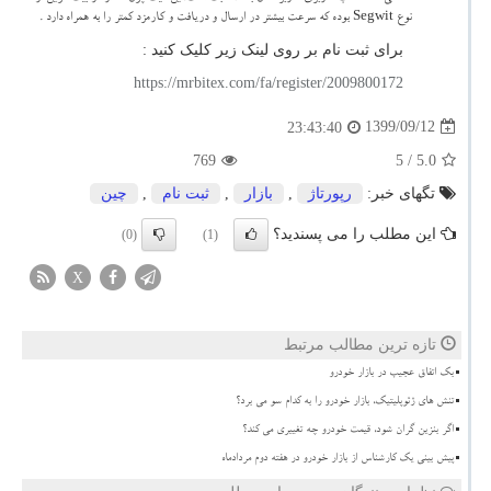
نوع
Segwit
بوده که سرعت بیشتر در ارسال و دریافت و کارمزد کمتر را به همراه دارد .
برای ثبت نام بر روی لینک زیر کلیک کنید :
https://mrbitex.com/fa/register/2009800172
1399/09/12
23:43:40
769
/ 5
5.0
تگهای خبر:
رپورتاژ
,
بازار
,
ثبت نام
,
چین
این مطلب را می پسندید؟
(0)
(1)
X
تازه ترین مطالب مرتبط
بک اتفاق عجیب در بازار خودرو
تنش های ژئوپلیتیک، بازار خودرو را به کدام سو می برد؟
اگر بنزین گران شود، قیمت خودرو چه تغییری می کند؟
پیش بینی یک کارشناس از بازار خودرو در هفته دوم مردادماه