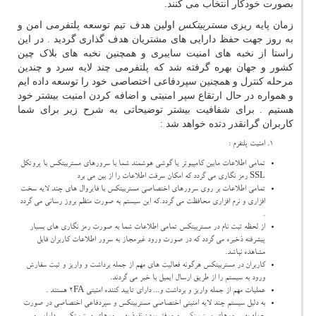
بصورت خودکار انتخاب می کنند.
زمان پایه ریزی
مستربیتکس
اولین هدف تیم توسعه پلتفرمی امن و
به روز جهت حفظ دارایی های مشتریان هدف گذاری گردید . در این
راستا از نخبه های امنیت سایبری و همچنین نخبه های بلاک چین
کشور و جهان بهره گرفته شد که پلتفرمی چند لایه سرد و چندین
مرحله کنترل و همچنین سپردفاعی اختصاصی خود را توسعه داده ایم
و همواره در حال ارتقاع سپر امنیتی و اضافه کردن امنیت بیشتر خود
هستیم . برای شفافیت بیشتر توضیحاتی به شرح زیر برای شما
کاربران گرانقدر دتده خواهد شد :
امنیت پلتفرم :
تمامی اطلاعات مابین کامپیوتر یا گوشی هوشمند شما با سرورهای مستربیتکس با پروتکل
SSL رمز نگاری می گردد که امکان سرقت اطلاعات را از بین می برد
تمامی اطلاعات بر روی سرورهای اختصاصی مستربیتکس با فایروال های چند لایه سخت
افزاری و نرم افزاری محافظت می گردد.که این سیستم به صورت منظم بروز رسانی می گردد
.
از لحظه ثبت نام در مستربیتکس تمامی اطلاعات شما به صورت رمز نگاری های بسیار
پیشرفته ذخیره می گردد که در صورت ورود غیرمجاز به سرور اطلاعات کاربران قابل
مشاهده نباشد.
کاربران در مستربیتکس هرگونه فعالیت های مهم از جمله برداشت و واریز و ثبت سفارش
ورود به سیستم را از طریق ارسال ایمیل با خبر می گردند.
عملیات مهم از جمله واریز و برداشت و... دارای تایید کننده امنیتی
2FA
هستند .
به دلیل سیستم چند لایه امنیتی اختصاصی مستربیتکس و سپردفاعی اختصاصی در صورت