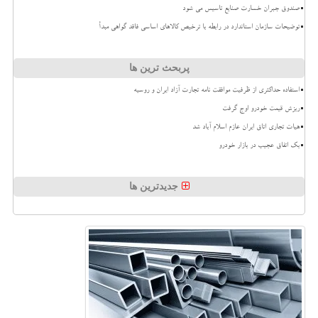
صندوق جبران خسارت صنایع تاسیس می شود
توضیحات سازمان استاندارد در رابطه با ترخیص کالاهای اساسی فاقد گواهی مبدأ
پربحث ترین ها
استفاده حداکثری از ظرفیت موافقت نامه تجارت آزاد ایران و روسیه
ریزش قیمت خودرو اوج گرفت
هیات تجاری اتاق ایران عازم اسلام آباد شد
بک اتفاق عجیب در بازار خودرو
جدیدترین ها