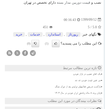
نصب و
قیمت دوربین مدار بسته
دارای تخصص در تهران.
1399/09/12
00:16:43
451
/ 5
5.0
تگهای خبر:
رپورتاژ
,
استاندارد
,
خدمات
,
خرید
این مطلب را می پسندید؟
(0)
(1)
X
تازه ترین مطالب مرتبط
بک اتفاق عجیب در بازار خودرو
دور تغییر قیمت خودرو تند شد
بازگشت تدریجی فعالیتهای تولیدی بعد از شوک جنگ
پایان روند ۸ ساله زیاندهی ایران خودرو در سال ۱۴۰۴
نظرات بینندگان در مورد این مطلب