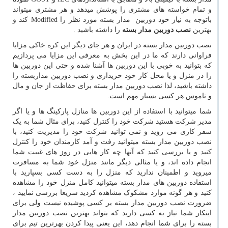
و تمام خواسته های مشتری را پوشش میدهد و هر مشتری میتواند
باتوجه به نیاز خود دوربین مدار بسته مورد نظر را
Modified
کند و
بهترین
نصب دوربین مدار بسته
را داشته باشید
.
نصب دوربین مدار بسته در ایران و هر جای دیگر این کره خاکی مزایا
فراوانی دارند که ما در این بخش به معرفی این مزایا می پردازیم
که بتوانید به خوبی با این دوربین ها آشنا شده و حتی این دوربین ها
را در منزل و یا محل کار خود خریداری و نصب دوربین مداربسته را
داشته باشید، لذا نصب دوربین مدار بسته برای حفاظت از جان و مال
و ناموس هر کسی بسیار مهم است.
شما میتوانید با استفاده از این دوربین ها منازل پارکینگ ها و یا اگر
مدیر شرکت هستید شرکت خود را کنترل کنید، برای مثال شما به یک
سفر کاری می روید و نمی توانید شرکت خود را مدیریت کنید، با
نصب دوربین مدار بسته میتوانید رفت و آمد کارمندان خود را کنترل
کنید و یا بررسی کنید که آنها چه کار هایی در روز های غیبت شما
انجام داده اند، و یا مثالی دیگر مانند منزل خود شما به مسافرت
میروید و اطمینان ندارید که منزل را به دست کسی بسپارید با
استفاده دوربین های مدار بسته میتوانید کامل منزل خود را مشاهده
کنید و هر گونه موارد مشکوک مشاهده کردید سریعا بررسی نمایید ،
ضرورت نصب دوربین مدار بسته بر کسی پوشیده نیست ولی برای
اینکار شما نیاز به کسی دارید که بتواند بهترین نصب دوربین مدار
بسته را برای شما انجام دهد، این یعنی پیدا کردن بهرترین تیم برای