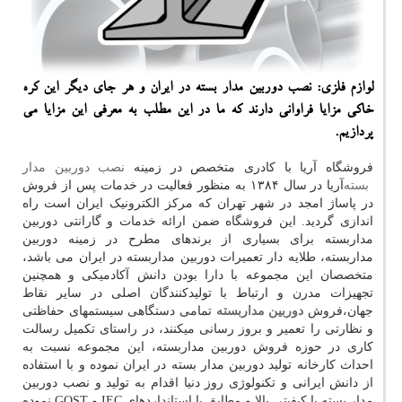
لوازم فلزی: نصب دوربین مدار بسته در ایران و هر جای دیگر این كره
خاكی مزایا فراوانی دارند كه ما در این مطلب به معرفی این مزایا می
پردازیم.
فروشگاه آریا با کادری متخصص در زمینه
نصب دوربین مدار
بسته
آریا در سال ۱۳۸۴ به منظور فعالیت در خدمات پس از فروش
در پاساژ امجد در شهر تهران که مرکز الکترونیک ایران است راه
اندازی گردید. این فروشگاه ضمن ارائه خدمات و گارانتی دوربین
مداربسته برای بسیاری از برندهای مطرح در زمینه دوربین
مداربسته، طلایه دار تعمیرات دوربین مداربسته در ایران می باشد،
متخصصان این مجموعه با دارا بودن دانش آکادمیکی و همچنین
تجهیزات مدرن و ارتباط با تولیدکنندگان اصلی در سایر نقاط
جهان،فروش
دوربین مداربسته
تمامی دستگاهی سیستمهای حفاظتی
و نظارتی را تعمیر و بروز رسانی میکنند، در راستای تکمیل رسالت
کاری در حوزه فروش دوربین مداربسته، این مجموعه نسبت به
احداث کارخانه تولید دوربین مدار بسته در ایران نموده و با استفاده
از دانش ایرانی و تکنولوژی روز دنیا اقدام به تولید و نصب دوربین
مدار بسته با کیفیتی بالا و مطابق با استانداردهای
IEC
و
GOST
نموده