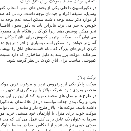
انتخاب
موکت جدید
، موکت برای اتاق کودک
در دکوراسیون داخلی یکی از بخش های مهم، انتخاب کفپ
وسایل، سلیقه افراد و چیدمان توجه داشت. زمانی که صحب
از موارد ذکر شده توجه داشت ممکن است عدم توجه به ا
خویش به سر می برند بنابراین باید به دکوراسیون اتاقش
نحو ممکن پوشش دهید زیرا کودک در هنگام بازی معمولا ر
می توان گفت موکت بهترین کفپوش برای اتاق کودکان است 
آسان‌تر خواهد بود. ممکن است بسیاری از افراد ترجیح ‌ده
کردن فرش‌های بزرگ که تمام قسمت‌های اتاق را بپوشان
می‌طلبد. موکت پرز بلند به دلیل ساختاری که دارد نسبت
کفپوشی مناسب برای اتاق کودک در نظر گرفته شود.
موکت پالاز
موکت پالاز یکی از پرفروش ترین و مرغوب ترین مو
منحصر بفردی دارد. شرکت پالاز با بهره گیری از تجهیزات،
در طرح ها و مدل های مختلف تولید کند از این رو این بر
بفرد و رنگ بندی جذاب توانسته در دل علاقمندان به دکور
داشته باشد. موکت های پالاز طرح دار و ساده را می توانید 
موکت خوب برای منزل یا آپارتمان خود هستید، خرید موکت
سرما به عنوان یک عایق برای کف عمل می کند که می تواند
صوتی خوبی نیز هستند و از انعکاس صدا در محیط جلوگیری
دارنده ی نمایندگی رسمی از این شرکت است. بنابراین ش