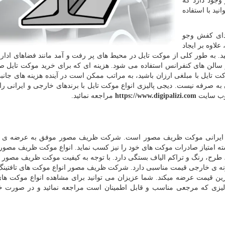
جود دارد که
ید با استفاده
دای کفش وجو
علاوه بر ایجاد
. به طور کلی از موکت تایل در محیط های پر رفت و آمد مانند فضاهای اداری 
ا و سالن های کنفرانس استفاده می شود. هزینه ای که برای خرید موکت تایل 
کت تایل با مبلغی ارزان باشید، به مراتب ممکن است در آینده هزینه های جان
 به صرفه نیست. دیجی پالیزی انواع موکت تایل با برندهای خارجی و ایرانی را
 وب سایت
https://www.digipalizi.com
مراجعه نمائید.
ای ایرانی موکت ظریف مصور است. شرکت ظریف مصور موفق به عرضه ی ب
ته امتیاز صادرات موکت های خود را نیز کسب نماید. انواع موکت ظریف مصور 
طرح، رنگ و تراکم الیاف بستگی دارد. با توجه به کیفیت موکت ظریف مصور ب
ونه ی خارجی قیمت مناسبی دارد. شرکت ظریف مصور انواع موکت های تافتینگ
ترین قیمت عرضه می­کند. شما عزیزان می توانید برای مشاهده انواع موکت ه
لیزی که مرجعی مناسب و قابل اطمینان است مراجعه نمائید و در صورت خ