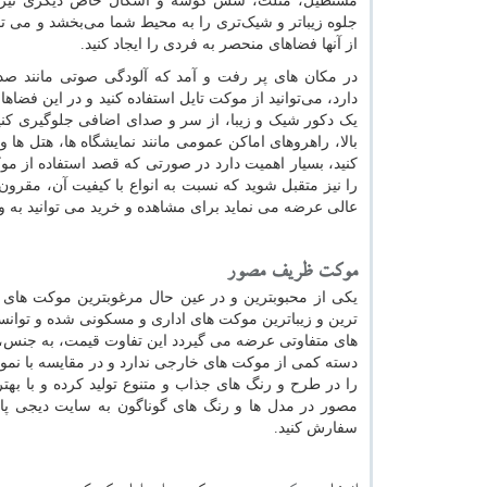
مستطیل، مثلث، شش گوشه و اشکال خاص دیگری نیز و
جلوه زیباتر و شیک‌تری را به محیط شما می‌بخشد و می توان
از آنها فضاهای منحصر به فردی را ایجاد کنید.
در مکان های پر رفت و آمد که آلودگی صوتی مانند ص
دارد، می‌توانید از موکت تایل استفاده کنید و در این فضاها، 
یک دکور شیک و زیبا، از سر و صدای اضافی جلوگیری کنید
بالا، راهروهای اماکن عمومی مانند نمایشگاه ها، هتل ه
کنید، بسیار اهمیت دارد در صورتی که قصد استفاده از مو
را نیز متقبل شوید که نسبت به انواع با کیفیت آن، مقرون
عالی عرضه می نماید برای مشاهده و خرید می توانید به
موکت ظریف مصور
یکی از محبوبترین و در عین حال مرغوبترین موکت ه
ترین و زیباترین موکت های اداری و مسکونی شده و توانس
های متفاوتی عرضه می گیردد این تفاوت قیمت، به جنس، 
دسته کمی از موکت های خارجی ندارد و در مقایسه با نم
را در طرح و رنگ های جذاب و متنوع تولید کرده و با به
مصور در مدل ها و رنگ های گوناگون به سایت دیجی پا
سفارش کنید.