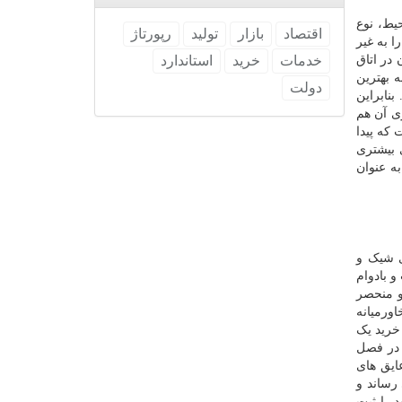
یط، نوع
اقتصاد
بازار
تولید
رپورتاژ
 به غیر
در اتاق
خدمات
خرید
استاندارد
 بهترین
دولت
نابراین
ی آن هم
 که پیدا
 بیشتری
ه عنوان
 شیک و
و بادوام
و منحصر
ورمیانه
 خرید یک
 در فصل
ایق های
رساند و
 را ثبت