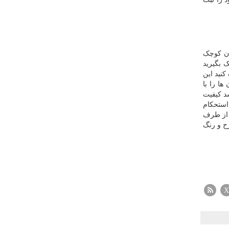
ان کوچک
 بگیرید
کنید این
ا را با
د کیفیت
استحکام
از طرف
ح و رنگ
X