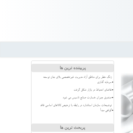
پربیننده ترین ها
زنگ خطر برای مناطق آزاد مدیریت غیرتخصصی بلای جان توسعه
سرمایه گذاری
تقاضای احتیاط در بازار شکل گرفت
صندوق جبران خسارت صنایع تاسیس می شود
توضیحات سازمان استاندارد در رابطه با ترخیص کالاهای اساسی فاقد
گواهی مبدأ
پربحث ترین ها