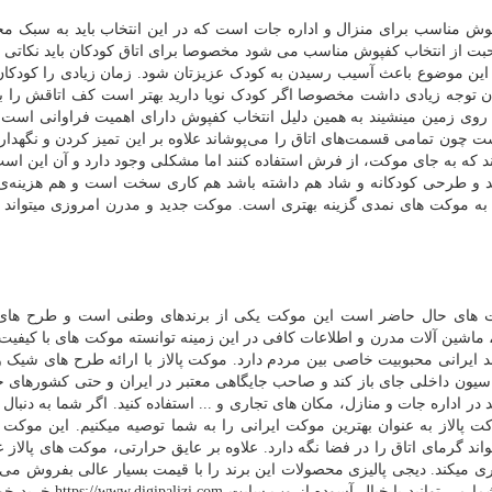
وش مناسب برای منزال و اداره جات است که در این انتخاب باید به سبک مح
ت از انتخاب کفپوش مناسب می شود مخصوصا برای اتاق کودکان باید نکاتی را
ین موضوع باعث آسیب رسیدن به کودک عزیزتان شود. زمان زیادی را کودکان 
ان توجه زیادی داشت مخصوصا اگر کودک نویا دارید بهتر است کف اتاقش را به
وی زمین مینشیند به همین دلیل انتخاب کفپوش دارای اهمیت فراوانی است. ب
چون تمامی قسمت‌های اتاق را می‌پوشاند علاوه بر این تمیز کردن و نگهدار
ند که به جای موکت، از فرش استفاده کنند اما مشکلی وجود دارد و آن این است
د و طرحی کودکانه و شاد هم داشته باشد هم کاری سخت است و هم هزینه‌ی
 به موکت های نمدی گزینه بهتری است. موکت جدید و مدرن امروزی می­تواند ب
کت های حال حاضر است این موکت یکی از برندهای وطنی است و طرح های
 ماشین آلات مدرن و اطلاعات کافی در این زمینه توانسته موکت های با کیفیت 
ند ایرانی محبوبیت خاصی بین مردم دارد. موکت پالاز با ارائه طرح های شیک 
اسیون داخلی جای باز کند و صاحب جایگاهی معتبر در ایران و حتی کشورهای خا
در اداره جات و منازل، مکان های تجاری و ... استفاده کنید. اگر شما به دنبال
 پالاز به عنوان بهترین موکت ایرانی را به شما توصیه می­کنیم. این موکت
 گرمای اتاق را در فضا نگه دارد. علاوه بر عایق حرارتی، موکت های پالاز ع
 می­کند. دیجی پالیزی محصولات این برند را با قیمت بسیار عالی بفروش می 
ما می توانید با خیال آسوده از وب سایت
https://www.digipalizi.com
خرید خود