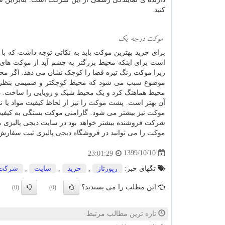
کنید.
موکت درجه یک
برای خرید بهترین موکت باید به نکاتی توجه داشت که با
است برای اینکه محیط بزرگتر به چشم آید از موکت های 
زیرا موکت رنگ تیره فضا را کوچک نشان می دهد. اگر محیط 
موضوع سبب می شود که محیط کوچکتر و صمیمی بنظر آید.
محیط هماهنگ کرد و یک محیط شیک و رویایی را ساخت. در
آن بهتر است. پشت موکت را نیز از لحاظ کیفیت مواد یا ن
موکت نیز بیشتر می شود. گارامنی موکت بستگی به کیفیت
شرکت فروشنده
بیشتر خواهد بود
در سایت دیجی پالیزی م
موکت را می توانید در فروشگاه دیجی پالیزی ثبت سفارش ک
1399/10/10
23:01:29
تگهای خبر:
رپورتاژ
,
خرید
,
سایت
,
شركت
این مطلب را می پسندید؟
(0)
(0)
تازه ترین مطالب مرتبط