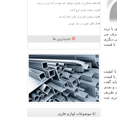
استفاده حداکثری از ظرفیت موافقت نامه تجارت آزاد ایران و روسیه
ریزش قیمت خودرو اوج گرفت
هیات تجاری اتاق ایران عازم اسلام آباد شد
بک اتفاق عجیب در بازار خودرو
با تردد
صرف می‌
جدیدترین ها
بی دیگری
 با قیمت
ا کیفیت
با قیمت
اید گفت
 و نمدی
ای ظریف
رید ثبت
موضوعات لوازم فلزی