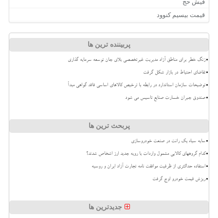
فیش حج
قیمت بیسیم کنوود
پربیننده ترین ها
زنگ خطر برای مناطق آزاد مدیریت غیرتخصصی بلای جان توسعه سرمایه گذاری
تقاضای احتیاط در بازار شکل گرفت
توضیحات سازمان استاندارد در رابطه با ترخیص کالاهای اساسی فاقد گواهی مبدأ
صندوق جبران خسارت صنایع تاسیس می شود
پربحث ترین ها
سایه سیاه یک رانت در صنعت خودروسازی
کدام گروههای کالایی مشمول واردات با رویه جدید ارز اشخاص شدند؟
استفاده حداکثری از ظرفیت موافقت نامه تجارت آزاد ایران و روسیه
ریزش قیمت خودرو اوج گرفت
جدیدترین ها