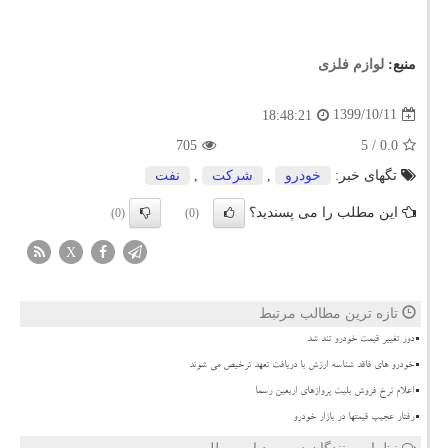
منبع:
لوازم فلزی
1399/10/11
18:48:21
705
/ 5
0.0
تگهای خبر:
خودرو
,
شركت
,
نفت
این مطلب را می پسندید؟
(0)
(0)
X
تازه ترین مطالب مرتبط
دور تغییر قیمت خودرو تند شد
خودرو های فاقد شناسه ارزش با دریافت تعهد ترخیص می شوند
اعلام نرخ فروش بلیت پروازهای اربعین رسما
رفتار عجیب قیمتها در بازار خودرو