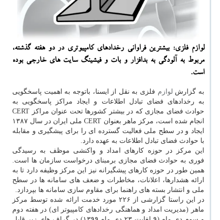
لوازم فلزی: بیشترین فراوانی رخدادهای کامپیوتری در دو هفته گذشته،
مربوط به آلودگی به بدافزار و بات و فیشینگ سایت های خارجی بوده
است.
به گزارش
لوازم
فلزی به نقل از ایسنا، باتوجه به اهمیت پاسخگویی
به رخدادهای فضای تبادل اطلاعات و ایجاد مراکز پاسخگویی به
حوادث فضای مجازی که در بیشتر کشورها تحت عنوان مراکز CERT
انجام شده است، مرکز ماهر بعنوان CERT ملی ایران در سال ۱۳۸۷
ایجاد و در سطح ملی فعالیت گسترده ای را برای پیشگیری و مقابله
با حوادث فضای تبادل اطلاعات به عهده دارد.
این مرکز در حوزه کارهای امداد و واکنشی موظف به رسیدگی
فوری به حوادث فضای مجازی برمبنای درخواست سازمان ها است.
همین طور در حوزه کارهای پیشگیرانه نیز این مرکز وظیفه دارد تا به
ارائه هشدارها، اعلانات، مخاطرات و ضعف های سامانه ها در سطح
ملی و انتشار بسته های راهنما برای مقاوم سازی سامانه ها بپردازد.
در این راستا گزارشی از ۲۲۶ مورد خدمت ارائه شده توسط مرکز
ماهر (مدیریت امداد و هماهنگی رخدادهای کامپیوتر ای) در هفته دوم
و سوم دی ماه (۹ لغایت ۲۳ دی ماه ۱۳۹۹) در گراف های زیر قابل