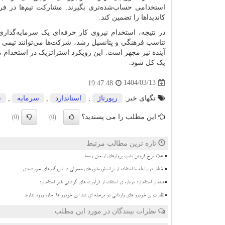
استخدامی حساب‌شده‌تری بگیرند. مشارکت تیم‌ها در فرآین
کاندیداها را تضمین کند.
در نتیجه، استخدام نیروی کار حرفه‌ای یک سرمایه‌گذا
تناسب فرهنگی و پتانسیل رشد، شرکت‌ها می‌توانند تیمی را 
آینده نیز مجهز است. این رویکرد استراتژیک در استخدام م
یک کل شود.
1404/03/13
19:47:48
تگهای خبر:
رپورتاژ
,
استاندارد
,
سرمایه
,
ش
این مطلب را می پسندید؟
(0)
(0)
تازه ترین مطالب مرتبط
اعلام نرخ فروش بلیت پروازهای اربعین رسما
اخطار در رابطه با استفاده از ترانسفورماتورهای معمولی در نیروگاه های خورشیدی
هشدار استاندارد درباره ی استفاده از فرآورده های گوشتی غیر استاندارد
نظارت بر خودرو های وارداتی دو مرحله ای شد این خودرو ها اجازه ورود ندارند
نظرات بینندگان در مورد این مطلب