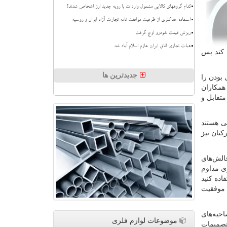
کدام گروههای کالایی مشمول واردات با رویه جدید ارز اشخاص شدند؟
استفاده حداکثری از ظرفیت موافقت نامه تجارت آزاد ایران و روسیه
ریزش قیمت خودرو اوج گرفت
هیات تجاری اتاق ایران عازم اسلام آباد شد
ه کند پس
جدیدترین ها
 بودن را
 همکاران
تقابل و
نی هستند
نان نیز
الش‌های
ری مداوم
اده کنید
 موفقیت
حبه‌های
موضوعات لوازم فلزی
 تصمیمات