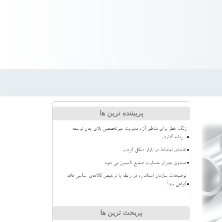
پربیننده ترین ها
زنگ خطر برای مناطق آزاد مدیریت غیرتخصصی بلای جان توسعه
سرمایه گذاری
تقاضای احتیاط در بازار شکل گرفت
صندوق جبران خسارت صنایع تاسیس می شود
توضیحات سازمان استاندارد در رابطه با ترخیص کالاهای اساسی فاقد
گواهی مبدأ
پربحث ترین ها