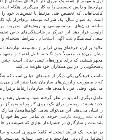
اول و مهمتر از همه، یک نیروی کار حرفه‌ای متشکل از ا
مهارت‌ها و دانش تخصصی را به کار می‌گیرند. هنگام
استخد
کاندیداهایی که تخصص فنی مرتبط با نقش‌های خود را 
است. به عنوان مثال، یک شرکت توسعه نرم‌افزار باید کاند
سابقه زبان‌های برنامه‌نویسی و روش‌های مدیریت پرو
اولویت قرار دهد. این تمرکز بر شایستگی‌های خاص تضمین 
سعی کنید هنگام
ثبت آگهی استخدام
، شرایط استخدام و خو
علاوه بر این، حرفه‌ای بودن فراتر از مجموعه مهارت‌ها ا
نشان می‌دهند، معمولاً خودانگیخته، قابل اعتماد و متعهد 
مجهز هستند، که برای پروژه‌های تیمی حیاتی است. چنین 
پاسخگویی را در بین همکاران خود تقویت می‌کنند.
تناسب فرهنگی یکی دیگر از جنبه‌های حیاتی است که هنگام
که با ماموریت و ارزش‌های سازمان شما طنین‌انداز می‌شو
می‌شود. وقتی افراد با هدف های سازمان ارتباط برقرار می‌ک
عامل دیگری که باید در نظر گرفته شود، پتانسیل رشد و 
جدید هستند، زمینه را برای یک نیروی کار پویا و متمرکز بر آ
را نشان می‌دهند. این می‌تواند شامل گواهینامه‌ها، مدارک
که با
ثبت رزومه فارسی
حرفه ای تمامی شرایط خود را تو
بلندمدت و سازگاری در چشم‌انداز تجاری که همیشه در حال
در نهایت، یک فرآیند استخدام کاملا ضروری است و سازما
استاندارد، ارزیابی مهارت‌ها و بررسی سوابق می‌شود. با