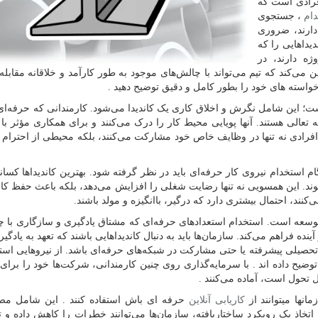
فرادی است که
ام
، جستجوی
دارند، ضروری
یداهایی را که
ژه دارند، در
می‌کند که تیم می‌تواند با چالش‌های موجود به طور کارآمد و خلاقانه مقابل
استه های خود را بطور کامل و دقیق توضیح دهید .
ست؛ این شامل نگرش و اخلاق کاری یک کاندیدا می‌شود. کارمندانی که حرفه‌ای
به تعالی هستند. آنها پویایی محیط کار را درک می‌کنند و برای همکاری مؤثر با
افرادی نه تنها در وظایف خاص خود مشارکت می‌کنند، بلکه محیطی از احترام م
 استخدام نیروی کار حرفه‌ای باید در نظر گرفته شود. بهترین کاندیداها کسا
ند. این همسویی نه تنها رضایت شغلی را افزایش می‌دهد، بلکه باعث حفظ کارک
نند، احتمال بیشتری دارد که درگیر، باانگیزه و مولد باشند.
توسعه است. استخدام استعدادهای حرفه‌ای که مشتاق یادگیری و سازگاری با چ
ینده فراهم می‌کند. سازمان‌ها باید به دنبال کاندیداهایی باشند که تعهد به یادگی
 تحصیلی پیشرفته یا حتی مشارکت در شبکه‌های حرفه‌ای باشد. از نیروهایی استف
ضیح داده اند . با سرمایه‌گذاری روی چنین کارمندانی، شرکت‌ها خود را برای
 تحول است، آماده می‌کنند .
نها میتوانند از
کاریابی آنلاین
حرفه ای باش استفاده کنند . این شامل مصا
 اتخاذ یک رویکرد ساختاریافته، سازمان‌ها می‌توانند خطرات را کاهش داده و