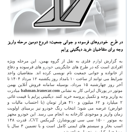
در طرح خودروهای فرسوده و جوانی جمعیت؛ شروع دومین مرحله واریز
وجه برای متقاضیان خرید دیگنیتی پرایم
به گزارش
لوازم
فلزی به نقل از گروه بهمن، این مرحله ویژه
افرادی است که در طرح های جایگزینی
خودرو
های فرسوده و دفاع
از خانواده و جوانی جمعیت نام نویسی کرده اند. متقاضیان واجد
شرایط می توانند از ساعت ۱۰ بامداد روز یکشنبه ۱۲ مرداد ۱۴۰۴ تا
آخر روز چهارشنبه ۱۵ مرداد، بوسیله سامانه فروش آنلاین بهمن
موتور در پورتال ایرانی کار به نشانی
bahman.iranecar.com
مبادرت
به واریز وجه و تکمیل پروسه خرید کنند. دیگنیتی پرایم با قیمت غائی
۲ میلیارد و ۶۲ میلیون و ۴۱۰ هزار تومان (با احتساب مالیات و
عوارض) عرضه می شود؛ انتخاب رنگ خودرو نیز برمبنای اولویت
زمان واریز و موجودی کارخانه به انجام می رسد. این خودرو مجهز
به موتور ۱۵۰۰ سی سی توربوشارژ، گیربکس CVT، قدرت ۱۴۸
اسب بخار و سیستم های ایمنی کامل است و با تضمین ۳ سال یا
۱۰۰ هزار کیلومتر تحویل خواهد شد.