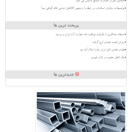
صندوق جبران خسارت صنایع تاسیس می شود
توضیحات سازمان استاندارد در رابطه با ترخیص کالاهای اساسی فاقد گواهی مبدأ
پربحث ترین ها
استفاده حداکثری از ظرفیت موافقت نامه تجارت آزاد ایران و روسیه
ریزش قیمت خودرو اوج گرفت
هیات تجاری اتاق ایران عازم اسلام آباد شد
بک اتفاق عجیب در بازار خودرو
جدیدترین ها