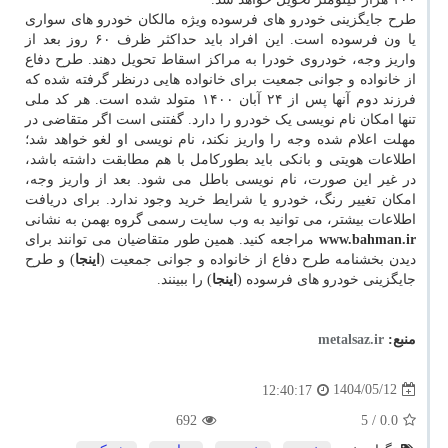
طرح جایگزینی خودرو های فرسوده ویژه مالکان خودرو های سواری
یا ون فرسوده است. این افراد باید حداکثر ظرف ۶۰ روز بعد از
واریز وجه، خودروی خودرا به مراکز اسقاط تحویل دهند. طرح دفاع
از خانواده و جوانی جمعیت برای خانواده هایی درنظر گرفته شده که
فرزند دوم آنها پس از ۲۴ آبان ۱۴۰۰ متولد شده است. هر کد ملی
تنها امکان نام نویسی یک خودرو را دارد. گفتنی است اگر متقاضی در
مهلت اعلام شده وجه را واریز نکند، نام نویسی او لغو خواهد شد؛
اطلاعات هویتی و بانکی باید بطورکامل با هم مطابقت داشته باشد،
در غیر این صورت، نام نویسی باطل می شود. بعد از واریز وجه،
امکان تغییر رنگ، خودرو یا شرایط خرید وجود ندارد. برای دریافت
اطلاعات بیشتر، می توانید به وب سایت رسمی گروه بهمن به نشانی
www.bahman.ir
مراجعه کنید. همین طور متقاضیان می توانند برای
دیدن بخشنامه طرح دفاع از خانواده و جوانی جمعیت (
اینجا
) و طرح
جایگزینی خودرو های فرسوده (
اینجا
) را ببینند.
منبع:
metalsaz.ir
1404/05/12
12:40:17
692
/ 5
0.0