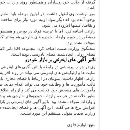
گرفته از جانب خودروسازان و همینطور روند
واردات
خودر
باشد.
مهر نوشت: وی اظهار داشت: در اولین مرحله باید اظهار 
بوجود آمده بود که دیگر مواد اولیه مورد نیاز برای ساخت 
و تقاضا، قیمتها افزوده می شود.
زارعی اضافه کرد: اما با عرضه فولاد در بورس و همینط
همینطور در حوزه واردات خودرو های خارجی هم پیشتر گ
متوقف نشده بود.
سخنگوی وزارت صمت اضافه کرد: مجموعه اقداماتی که ا
فضای روانی ایجادشده، فضای نادرستی بوده است.
تاثیر آگهی های اینترنتی بر بازار خودرو
وی در جواب پرسشی در رابطه با تاثیر آگهی های اینترنتی
سایت ها و اپلیکیشن های اینترنتی می تواند در روند افزا
زارعی اظهار داشت: متولیان در ارتباط با فضای مجازی با
قالب مأموریت ها و وظایف خود می تواند اقدام نماید. ط
مأموریت های مشخص خود فعالیت می کند و از راه اطلاع
بطور خلاصه، در عرصه واردات خودروهای خارجی هم پی
و واردات متوقف نشده بود. تاثیر آگهی های اینترنتی بر با
افزایش نرخ ها هم گفت: این آگهی ها و فضای ایجادشده در 
وزارت صمت متولی مستقیم این مورد نیست.
منبع:
لوازم فلزی