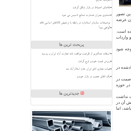
سرمایه گذاری
تقاضای احتیاط در بازار شکل گرفت
ین تصور
صندوق جبران خسارت صنایع تاسیس می شود
ازن عرضه
توضیحات سازمان استاندارد در رابطه با ترخیص کالاهای اساسی فاقد
گواهی مبدأ
ده است.
 واردات
پربحث ترین ها
وجه شود
استفاده حداکثری از ظرفیت موافقت نامه تجارت آزاد ایران و روسیه
ریزش قیمت خودرو اوج گرفت
ادشده در
هیات تجاری اتاق ایران عازم اسلام آباد شد
بک اتفاق عجیب در بازار خودرو
ت صمت در
در حوزه
جدیدترین ها
ت نداشت
قش آن در
اشد، اما