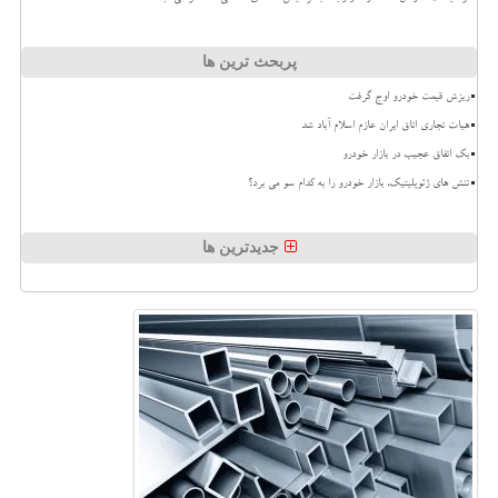
پربحث ترین ها
ریزش قیمت خودرو اوج گرفت
هیات تجاری اتاق ایران عازم اسلام آباد شد
بک اتفاق عجیب در بازار خودرو
تنش های ژئوپلیتیک، بازار خودرو را به کدام سو می برد؟
جدیدترین ها