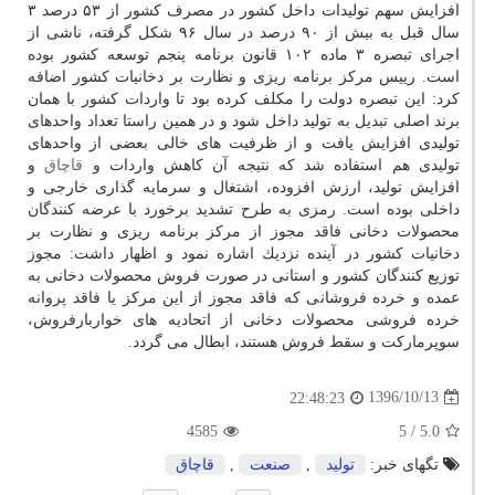
افزایش سهم تولیدات داخل كشور در مصرف كشور از ۵۳ درصد ۳
سال قبل به بیش از ۹۰ درصد در سال ۹۶ شكل گرفته، ناشی از
اجرای تبصره ۳ ماده ۱۰۲ قانون برنامه پنجم توسعه كشور بوده
است. رییس مركز برنامه ریزی و نظارت بر دخانیات كشور اضافه
كرد: این تبصره دولت را مكلف كرده بود تا واردات كشور با همان
برند اصلی تبدیل به تولید داخل شود و در همین راستا تعداد واحدهای
تولیدی افزایش یافت و از ظرفیت های خالی بعضی از واحدهای
تولیدی هم استفاده شد كه نتیجه آن كاهش واردات و
قاچاق
و
افزایش تولید، ارزش افزوده، اشتغال و سرمایه گذاری خارجی و
داخلی بوده است. رمزی به طرح تشدید برخورد با عرضه كنندگان
محصولات دخانی فاقد مجوز از مركز برنامه ریزی و نظارت بر
دخانیات كشور در آینده نزدیك اشاره نمود و اظهار داشت: مجوز
توزیع كنندگان كشور و استانی در صورت فروش محصولات دخانی به
عمده و خرده فروشانی كه فاقد مجوز از این مركز یا فاقد پروانه
خرده فروشی محصولات دخانی از اتحادیه های خواربارفروش،
سوپرماركت و سقط فروش هستند، ابطال می گردد.
1396/10/13
22:48:23
4585
/ 5
5.0
تگهای خبر:
تولید
,
صنعت
,
قاچاق