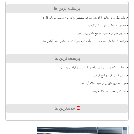
پربیننده ترین ها
زنگ خطر برای مناطق آزاد مدیریت غیرتخصصی بلای جان توسعه سرمایه گذاری
تقاضای احتیاط در بازار شکل گرفت
صندوق جبران خسارت صنایع تاسیس می شود
توضیحات سازمان استاندارد در رابطه با ترخیص کالاهای اساسی فاقد گواهی مبدأ
پربحث ترین ها
استفاده حداکثری از ظرفیت موافقت نامه تجارت آزاد ایران و روسیه
ریزش قیمت خودرو اوج گرفت
هیات تجاری اتاق ایران عازم اسلام آباد شد
بک اتفاق عجیب در بازار خودرو
جدیدترین ها