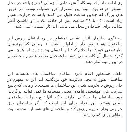
وی ادامه داد: یك ایستگاه آتش نشانی تا زمانی كه نیاز باشد در محل
مستقر خواهد بود، البته این استقرار جزو عملیات نیست. در حریق
های بزرگ كه چندین ساعت طول می كشد یا شدت حرارت بسیار
زیاد است، ۲۴ تا ۴۸ ساعت پس از حادثه یك یا دو ماشین آتش
نشانی برای احتیاط در محل می مانند، اما كار عملیاتی نمی كنند.
سخنگوی سازمان آتش نشانی همینطور درباره احتمال ریزش این
ساختمان هم توضیح داد و اظهار داشت: تا زمانی كه مهندسان
نظرقطعی خویش را اعلام كنند این احتمال وجود دارد، اما هرچه می
گذرد احتمال آن كاسته می شود. ما همچنان منتظر هستیم متخصصان
در این زمینه نظر دهند.
ملكی همینطور اعلام نمود: ساكنان ساختمان های همسایه این
ساختمان هنوز به محل سكونت خود برنگشته اند، این به مفهوم در
حال ریزش یا تخریب شدن این ساختمان ها نیست. تا زمانی كه پاسخ
شركت
های مهندسی نیامده است، همسایه ها نمی توانند برگردند.
خود ساختمان ها مشكلی ندارند، بلكه آنها تابع شرایط ساختمان
اصلی هستند. این اقدام برای این است كه اگر ساختمان برق
حرارتی وزارت نیرو ریزش كند و ساختمان های همسایه صدمه ببیند،
اتفاقی برای كسی نیفتد.