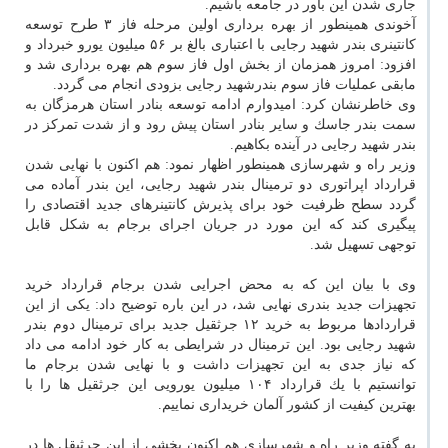
جاری شدن این باور در جامعه باشیم.
آخوندی همینطور از بهره برداری اولین مرحله فاز ۳ طرح توسعه
كانتینری بندر شهید رجایی با اعتباری بالغ بر ۵۶ میلیون یورو خبرداد و
افزود: امروز همزمان از بخش اول فاز سوم هم بهره برداری شد و
مابقی عملیات فاز سوم بندرشهید رجایی بزودی انجام می گردد.
وی خاطرنشان كرد: امیدوارم ادامه توسعه بنادر استان هرمزگان به
سمت بندر جاسك و سایر بنادر استان پیش رود و از شدت تمركز در
بندر شهید رجایی در آینده بكاهیم.
وزیر راه و شهرسازی همینطور اظهار نمود: هم اكنون با نهایی شدن
قرارداد اپراتوری دو ترمینال بندر شهید رجایی، این بندر آماده می
گردد سطح ظرفیت خود برای پذیرش كانتینرهای جدید اقتصادی را
پیگیری كند كه این مورد در جریان اجرای برجام به شكل قابل
توجهی تسهیل شد.
وی با بیان این كه به محض اجرایی شدن برجام قرارداد خرید
تجهیزات جدید بندری نهایی شد، در این باره توضیح داد: یكی از این
قراردادها مربوط به خرید ۱۲ جرثقیل جدید برای ترمینال دوم بندر
شهید رجایی بود. این ترمینال در شرایطی به كار خود ادامه می داد
كه نیاز جدی به این تجهیزات داشت و با نهایی شدن برجام ما
توانستیم با یك قرارداد ۱۰۴ میلیون یورویی این جرثقیل ها را با
بهترین كیفیت از كشور آلمان خریداری نماییم.
به گفته وزیر راه و شهرسازی هم اكنون بخشی از این جرثیقل ها در