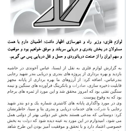
لوازم فلزی: وزیر راه و شهرسازی اظهار داشت: اطمینان دارم با همت
مسئولان در بخش بندری و دریایی سربلند و موفق خواهیم بود و موقعیت
و سهم ایران را از صنعت دریانوردی و حمل و نقل دریایی پس می گیریم.
به گزارش لوازم فلزی به نقل از ایسنا، عباس آخوندی در حاشیه
بازدید و بهره برداری از پروژه های بندری و دریایی بندر شهید رجایی
بندرعباس، اضافه كرد: از آرزوهای ما بهره برداری از پایانه مجهز
قابلیت ذخیره سازی،
صادرات
و بانكرینگ فرآورده های سنگین و نیمه
سنگین نفتی بود كه امروز محقق شد و این مورد از ثمره های برجام
بود كه به وقوع پیوست.
وی در مورد واگذاری پایانه های كانتینری شماره یك و دو بندر شهید
رجایی با
شركت
های خدمات دریایی و بندری بتا و سینا، خاطرنشان
كرد: دوستانی كه مدعی هستند بخش غیر دولتی بهتر از دولتی همل
می شود، امیدوارم در این مورد به عینه دیده شود كه
دولت
به بخش
خصوصی اعتماد دارد و با تحقق و موفقیت آمیز بودن این طرح شاهد