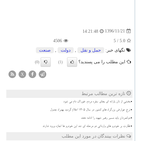
1396/11/21
14:21:48
4506
/ 5
5.0
تگهای خبر:
حمل و نقل
,
دولت
,
صنعت
این مطلب را می پسندید؟
(0)
(1)
X
تازه ترین مطالب مرتبط
بخشی از نان یارانه ای بجای سفره مردم، خوراک دام می شود
نرخ عوارض بزرگراه های کشور در سال ۱۴۰۵ اعلام گردید بهمراه جدول
دولتمردان باید مسیر رهبر شهید را ادامه دهند
نظارت بر خودرو های وارداتی دو مرحله ای شد این خودرو ها اجازه ورود ندارند
نظرات بینندگان در مورد این مطلب