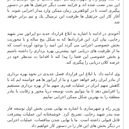
این بندر نصب شده اند و فرایند نصب دیگر جرثقیل ها هم در دستور
پیگیری است تا در كوتاهترین زمان ممكن وارد مدار اجرایی شوند. با
آغاز كار این جرثقیَل ها ظرفیت این ترمینال یك و نیم برابر خواهد
شد.
آخوندی در ادامه با اشاره به ابلاغ قرارداد جدید دو اپراتور بندر شهید
رجایی، بیان كرد: این قراردادها كه به شكل پنج ساله و با محوریت
بخش خصوصی اجرایی می گردد این امید را بوجود آورده است كه
ما از ظرفیت های دریایی خود بیشترین بهره برداری را داشته باشیم
و بخش خصوصی این فضا را پیدا كند تا اقداما ت مدنظر خود در
عرصه كلان دریایی را پیگیری كند.
وی ادامه داد: با ابلاغ این قرارداد فصل جدیدی در نحوه بهره برداری
از بنادر ایران رقم خواهد خورد و ما از اپراتور ها هم خواسته ایم كه با
كاهش سهم ایران در عملیات فیدری سهم ما از بهره برداری مستقیم
را افزایش دهد تا ما بتوانیم بحث توسعه دریا محور و رقابت با بنادر
منطقه را به بهترین شكل ممكن اجرایی نماییم.
وزیر راه و شهرسازی با اشاره به نهایی شدن بخش اول توسعه فاز
سه بندر شهید رجایی، تصریح كرد: خوشبختانه این عملیات پیشرفت
قابل قبولی داشته است. ما با نهایی شدن مناقصات، عملیات اجرایی
در دیگر بخش های این فاز را در دستور كار خواهیم داد.