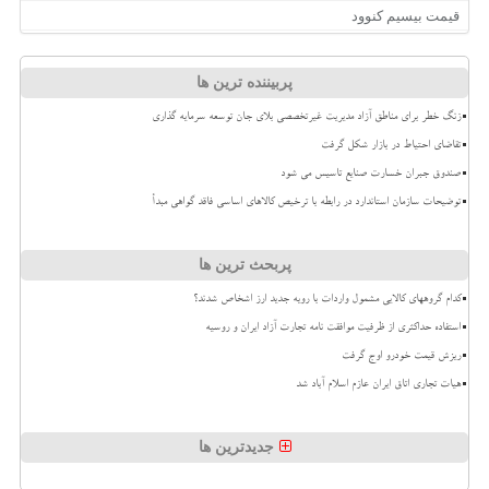
قیمت بیسیم کنوود
پربیننده ترین ها
زنگ خطر برای مناطق آزاد مدیریت غیرتخصصی بلای جان توسعه سرمایه گذاری
تقاضای احتیاط در بازار شکل گرفت
صندوق جبران خسارت صنایع تاسیس می شود
توضیحات سازمان استاندارد در رابطه با ترخیص کالاهای اساسی فاقد گواهی مبدأ
پربحث ترین ها
کدام گروههای کالایی مشمول واردات با رویه جدید ارز اشخاص شدند؟
استفاده حداکثری از ظرفیت موافقت نامه تجارت آزاد ایران و روسیه
ریزش قیمت خودرو اوج گرفت
هیات تجاری اتاق ایران عازم اسلام آباد شد
جدیدترین ها