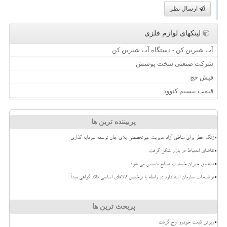
ارسال نظر
لینکهای لوازم فلزی
آب شیرین کن - دستگاه آب شیرین کن
شرکت صنعتی سخت پوشش
فیش حج
قیمت بیسیم کنوود
پربیننده ترین ها
زنگ خطر برای مناطق آزاد مدیریت غیرتخصصی بلای جان توسعه سرمایه گذاری
تقاضای احتیاط در بازار شکل گرفت
صندوق جبران خسارت صنایع تاسیس می شود
توضیحات سازمان استاندارد در رابطه با ترخیص کالاهای اساسی فاقد گواهی مبدأ
پربحث ترین ها
ریزش قیمت خودرو اوج گرفت