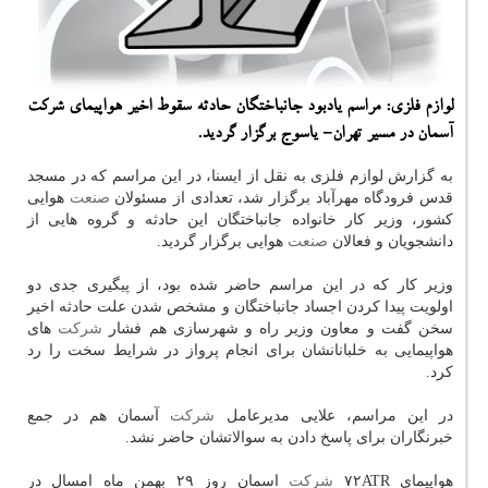
لوازم فلزی: مراسم یادبود جانباختگان حادثه سقوط اخیر هواپیمای شركت
آسمان در مسیر تهران- یاسوج برگزار گردید.
به گزارش لوازم فلزی به نقل از ایسنا، در این مراسم كه در مسجد
قدس فرودگاه مهرآباد برگزار شد، تعدادی از مسئولان
صنعت
هوایی
كشور، وزیر كار خانواده جانباختگان این حادثه و گروه هایی از
دانشجویان و فعالان
صنعت
هوایی برگزار گردید.
وزیر كار كه در این مراسم حاضر شده بود، از پیگیری جدی دو
اولویت پیدا كردن اجساد جانباختگان و مشخص شدن علت حادثه اخیر
سخن گفت و معاون وزیر راه و شهرسازی هم فشار
شركت
های
هواپیمایی به خلبانانشان برای انجام پرواز در شرایط سخت را رد
كرد.
در این مراسم، علایی مدیرعامل
شركت
آسمان هم در جمع
خبرنگاران برای پاسخ دادن به سوالاتشان حاضر نشد.
هواپیمای ۷۲ATR
شركت
اسمان روز ۲۹ بهمن ماه امسال در