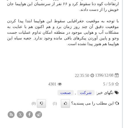
ارتفاعات كوه دنا سقوط كرد و ۶۶ نفر از سرنشینان این هواپیما جان
خویش را از دست دادند.
با توجه به موقعیت جغرافیایی سقوط این هواپیما ابتدا پیدا كردن
موقعیت دقیق آن چند روز زمان برد و هم اكنون هم با عنایت به
مشكلات آب و هوایی موجود در منطقه امكان تداوم عملیات جست
وجو و پایین آوردن پیكرهای باقی مانده وجود ندارد. جعبه سیاه این
هواپیما هم هنوز پیدا نشده است.
1396/12/08
22:35:50
4301
/ 5
5.0
تگهای خبر:
شركت
,
صنعت
این مطلب را می پسندید؟
(0)
(1)
X